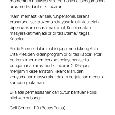
momentum finalisasi strategi nasional pengamanan
arus mudik dan balik Lebaran.
“Kami memastikan seluruh personel, sarana
prasarana, serta skema rekayasa lalu lintas telah
dipersiapkan secara maksimal. Keselamatan
masyarakat menjadi prioritas utama,” tegas
Kapolda.
Polda Sumsel dalam hal ini juga mendukung Asta
Cita Presiden RI dan program prioritas Kapolri, Polri
berkomitmen memperkuat pelayanan serta
pengamanan arus mudik Lebaran 2026 guna
menjamin keselamatan, kelancaran, dan
kenyamanan masyarakat dalam perjalanan menuju
kampung halaman.
Bila ada permasalahan dan butuh bantuan Polisi
silahkan hubungi :
Call Center : 110 (Bebas Pulsa)