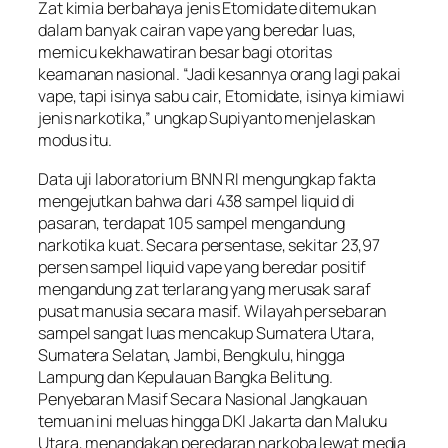
Zat kimia berbahaya jenis Etomidate ditemukan
dalam banyak cairan vape yang beredar luas,
memicu kekhawatiran besar bagi otoritas
keamanan nasional. “Jadi kesannya orang lagi pakai
vape, tapi isinya sabu cair, Etomidate, isinya kimiawi
jenis narkotika,” ungkap Supiyanto menjelaskan
modus itu.
Data uji laboratorium BNN RI mengungkap fakta
mengejutkan bahwa dari 438 sampel liquid di
pasaran, terdapat 105 sampel mengandung
narkotika kuat. Secara persentase, sekitar 23,97
persen sampel liquid vape yang beredar positif
mengandung zat terlarang yang merusak saraf
pusat manusia secara masif. Wilayah persebaran
sampel sangat luas mencakup Sumatera Utara,
Sumatera Selatan, Jambi, Bengkulu, hingga
Lampung dan Kepulauan Bangka Belitung.
Penyebaran Masif Secara Nasional Jangkauan
temuan ini meluas hingga DKI Jakarta dan Maluku
Utara, menandakan peredaran narkoba lewat media