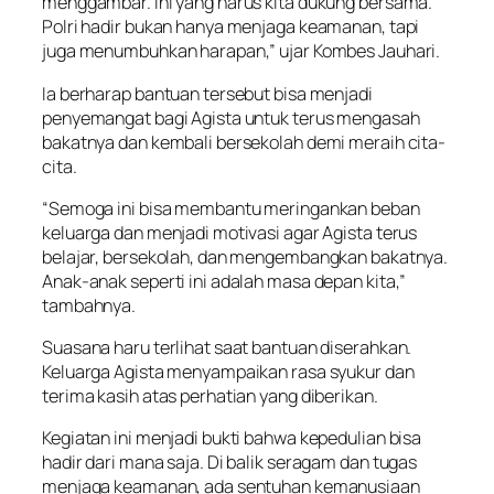
menggambar. Ini yang harus kita dukung bersama.
Polri hadir bukan hanya menjaga keamanan, tapi
juga menumbuhkan harapan,” ujar Kombes Jauhari.
Ia berharap bantuan tersebut bisa menjadi
penyemangat bagi Agista untuk terus mengasah
bakatnya dan kembali bersekolah demi meraih cita-
cita.
“Semoga ini bisa membantu meringankan beban
keluarga dan menjadi motivasi agar Agista terus
belajar, bersekolah, dan mengembangkan bakatnya.
Anak-anak seperti ini adalah masa depan kita,”
tambahnya.
Suasana haru terlihat saat bantuan diserahkan.
Keluarga Agista menyampaikan rasa syukur dan
terima kasih atas perhatian yang diberikan.
Kegiatan ini menjadi bukti bahwa kepedulian bisa
hadir dari mana saja. Di balik seragam dan tugas
menjaga keamanan, ada sentuhan kemanusiaan