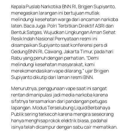
Kepala Puslab Narkotika BNN RI, Brigjen Supiyanto,
menegaskan larangan ini bertujuan mutlak
melindungi kesehatan warga dari ancaman narkoba
laten. Baca Juga: Polri Terbitkan Direktif ASRI dan
Bentuk Satgas, Wujudkan Lingkungan Aman Sehat
Resik Indah Nasional Pernyataan resmi ini
disampaikan Supiyanto saat konferensi pers di
Gedung BNN RI, Cawang, Jakarta Timur, pada hari
Rabu yang penuh dengan perhatian. “Demi
melindungi kesehatan masyarakat, kami
merekomendasikan vape dilarang,” ujar Brigjen
Supiyanto dikutip dari laman resmi BNN.
Menurutnya, penggunaan vape saat ini sangat
rentan dimanipulasi jadi media narkoba karena
sifatnya tersamarkan dari pandangan petugas
lapangan. Modus Terselubung Liquid Berbahaya
Publik sering terkecoh karena mengira seseorang
hanya menghisap rokok elektrik biasa, padahal
isinya telah dicampur dengan sabu cair mematikan.