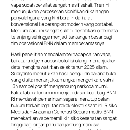
vape sudah bersifat sangat masif sekali. Tren ini
menunjukkan pergeseran signifikan di kalangan
penyalahguna yang kini beralih dari alat
konvensional ke perangkat modern yang portabel.
Medium baru ini sangat sulit diidentifikasi oleh mata
telanjang sehingga menjadi tantangan besar bagi
tim operasional BNN dalam memberantasnya.
Hasil penelitian mendalam terhadap cairan vape,
baik cartridge maupun botol isi ulang, menunjukkan
data mengkhawatirkan sejak tahun 2025 silam.
Supiyanto menuturkan hasil pengujian barang bukti
yang disita menunjukkan angka mengerikan, yakni
134 sampel positif mengandung narkoba murni.
Fakta laboratorium ini menjadi dasar kuat bagi BNN
RI mendesak pemerintah segera menutup celah
hukum terkait legalitas rokok elektrik saat ini. Risiko
Medis dan Ancaman Generasi Secara medis, BNN
menekankan vape memiliki risiko kesehatan sangat
tinggi bagi organ paru dan jantung manusia