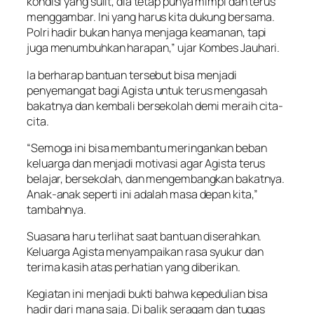
kondisi yang sulit, dia tetap punya mimpi dan terus
menggambar. Ini yang harus kita dukung bersama.
Polri hadir bukan hanya menjaga keamanan, tapi
juga menumbuhkan harapan,” ujar Kombes Jauhari.
Ia berharap bantuan tersebut bisa menjadi
penyemangat bagi Agista untuk terus mengasah
bakatnya dan kembali bersekolah demi meraih cita-
cita.
“Semoga ini bisa membantu meringankan beban
keluarga dan menjadi motivasi agar Agista terus
belajar, bersekolah, dan mengembangkan bakatnya.
Anak-anak seperti ini adalah masa depan kita,”
tambahnya.
Suasana haru terlihat saat bantuan diserahkan.
Keluarga Agista menyampaikan rasa syukur dan
terima kasih atas perhatian yang diberikan.
Kegiatan ini menjadi bukti bahwa kepedulian bisa
hadir dari mana saja. Di balik seragam dan tugas