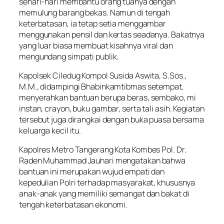
sehari-hari membantu orang tuanya dengan
memulung barang bekas. Namun di tengah
keterbatasan, ia tetap setia menggambar
menggunakan pensil dan kertas seadanya. Bakatnya
yang luar biasa membuat kisahnya viral dan
mengundang simpati publik.
Kapolsek Ciledug Kompol Susida Aswita, S.Sos.,
M.M., didampingi Bhabinkamtibmas setempat,
menyerahkan bantuan berupa beras, sembako, mi
instan, crayon, buku gambar, serta tali asih. Kegiatan
tersebut juga dirangkai dengan buka puasa bersama
keluarga kecil itu.
Kapolres Metro Tangerang Kota Kombes Pol. Dr.
Raden Muhammad Jauhari mengatakan bahwa
bantuan ini merupakan wujud empati dan
kepedulian Polri terhadap masyarakat, khususnya
anak-anak yang memiliki semangat dan bakat di
tengah keterbatasan ekonomi.