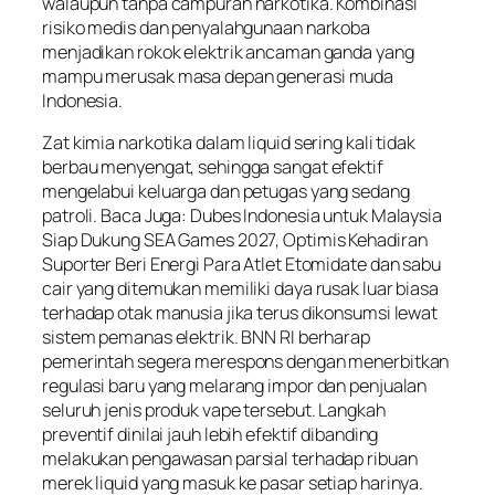
walaupun tanpa campuran narkotika. Kombinasi
risiko medis dan penyalahgunaan narkoba
menjadikan rokok elektrik ancaman ganda yang
mampu merusak masa depan generasi muda
Indonesia.
Zat kimia narkotika dalam liquid sering kali tidak
berbau menyengat, sehingga sangat efektif
mengelabui keluarga dan petugas yang sedang
patroli. Baca Juga: Dubes Indonesia untuk Malaysia
Siap Dukung SEA Games 2027, Optimis Kehadiran
Suporter Beri Energi Para Atlet Etomidate dan sabu
cair yang ditemukan memiliki daya rusak luar biasa
terhadap otak manusia jika terus dikonsumsi lewat
sistem pemanas elektrik. BNN RI berharap
pemerintah segera merespons dengan menerbitkan
regulasi baru yang melarang impor dan penjualan
seluruh jenis produk vape tersebut. Langkah
preventif dinilai jauh lebih efektif dibanding
melakukan pengawasan parsial terhadap ribuan
merek liquid yang masuk ke pasar setiap harinya.