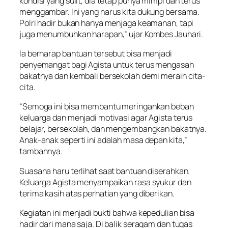
kondisi yang sulit, dia tetap punya mimpi dan terus
menggambar. Ini yang harus kita dukung bersama.
Polri hadir bukan hanya menjaga keamanan, tapi
juga menumbuhkan harapan,” ujar Kombes Jauhari.
Ia berharap bantuan tersebut bisa menjadi
penyemangat bagi Agista untuk terus mengasah
bakatnya dan kembali bersekolah demi meraih cita-
cita.
“Semoga ini bisa membantu meringankan beban
keluarga dan menjadi motivasi agar Agista terus
belajar, bersekolah, dan mengembangkan bakatnya.
Anak-anak seperti ini adalah masa depan kita,”
tambahnya.
Suasana haru terlihat saat bantuan diserahkan.
Keluarga Agista menyampaikan rasa syukur dan
terima kasih atas perhatian yang diberikan.
Kegiatan ini menjadi bukti bahwa kepedulian bisa
hadir dari mana saja. Di balik seragam dan tugas