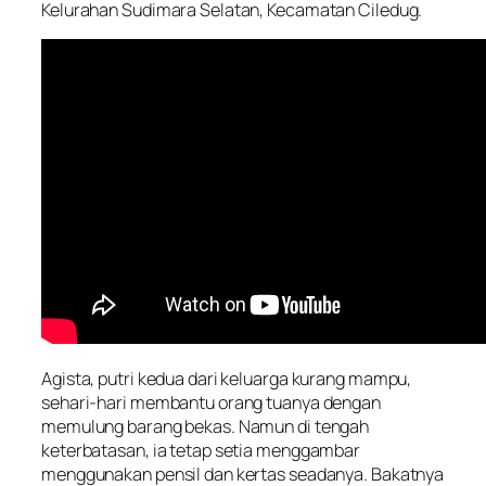
Kelurahan Sudimara Selatan, Kecamatan Ciledug.
Agista, putri kedua dari keluarga kurang mampu,
sehari-hari membantu orang tuanya dengan
memulung barang bekas. Namun di tengah
keterbatasan, ia tetap setia menggambar
menggunakan pensil dan kertas seadanya. Bakatnya