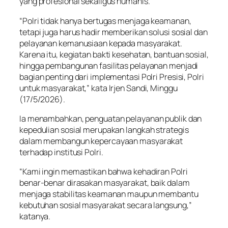
yang profesional sekaligus humanis.
“Polri tidak hanya bertugas menjaga keamanan,
tetapi juga harus hadir memberikan solusi sosial dan
pelayanan kemanusiaan kepada masyarakat.
Karena itu, kegiatan bakti kesehatan, bantuan sosial,
hingga pembangunan fasilitas pelayanan menjadi
bagian penting dari implementasi Polri Presisi, Polri
untuk masyarakat,” kata Irjen Sandi, Minggu
(17/5/2026).
Ia menambahkan, penguatan pelayanan publik dan
kepedulian sosial merupakan langkah strategis
dalam membangun kepercayaan masyarakat
terhadap institusi Polri.
“Kami ingin memastikan bahwa kehadiran Polri
benar-benar dirasakan masyarakat, baik dalam
menjaga stabilitas keamanan maupun membantu
kebutuhan sosial masyarakat secara langsung,”
katanya.