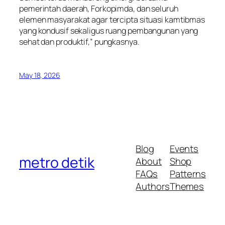
pemerintah daerah, Forkopimda, dan seluruh
elemen masyarakat agar tercipta situasi kamtibmas
yang kondusif sekaligus ruang pembangunan yang
sehat dan produktif,” pungkasnya.
May 18, 2026
Blog
Events
metro detik
About
Shop
FAQs
Patterns
Authors
Themes