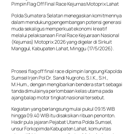
Pimpin Flag Off Final Race Kejurnas Motoprix Lahat
Polda Sumatera Selatan menegaskan komitmennya
dalam mendukung pengembangan potensi generasi
muda sekaligus memperkuat ekonomi kreatif
melalui pelaksanaan Final Race Kejuaraan Nasional
(Kejurnas) Motoprix 2026 yang digelar di Sirkuit
Manggul, Kabupaten Lahat, Minggu (17/5/2026).
Prosesi flag off final race dipimpin langsung Kapolda
Sumsel Irjen Pol Dr. Sandi Nugroho, S.I.K., S.H.,
M.Hum., dengan mengibarkan bendera start sebagai
tanda dimulainya perlombaan kelas utama pada
ajang balap motor tingkat nasional tersebut.
Kegiatan yang berlangsung mulai pukul 09.15 WIB
hingga 09.40 WIB itu disaksikan ribuan penonton.
Hadir pula jajaran Pejabat Utama Polda Sumsel,
unsur Forkopimda Kabupaten Lahat, komunitas