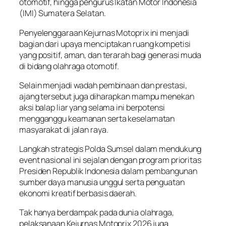
otomotif, hingga pengurus Ikatan Motor Indonesia
(IMI) Sumatera Selatan.
Penyelenggaraan Kejurnas Motoprix ini menjadi
bagian dari upaya menciptakan ruang kompetisi
yang positif, aman, dan terarah bagi generasi muda
di bidang olahraga otomotif.
Selain menjadi wadah pembinaan dan prestasi,
ajang tersebut juga diharapkan mampu menekan
aksi balap liar yang selama ini berpotensi
mengganggu keamanan serta keselamatan
masyarakat di jalan raya.
Langkah strategis Polda Sumsel dalam mendukung
event nasional ini sejalan dengan program prioritas
Presiden Republik Indonesia dalam pembangunan
sumber daya manusia unggul serta penguatan
ekonomi kreatif berbasis daerah.
Tak hanya berdampak pada dunia olahraga,
pelaksanaan Kejurnas Motoprix 2026 juga