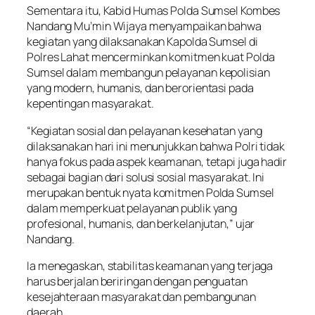
Sementara itu, Kabid Humas Polda Sumsel Kombes
Nandang Mu’min Wijaya menyampaikan bahwa
kegiatan yang dilaksanakan Kapolda Sumsel di
Polres Lahat mencerminkan komitmen kuat Polda
Sumsel dalam membangun pelayanan kepolisian
yang modern, humanis, dan berorientasi pada
kepentingan masyarakat.
“Kegiatan sosial dan pelayanan kesehatan yang
dilaksanakan hari ini menunjukkan bahwa Polri tidak
hanya fokus pada aspek keamanan, tetapi juga hadir
sebagai bagian dari solusi sosial masyarakat. Ini
merupakan bentuk nyata komitmen Polda Sumsel
dalam memperkuat pelayanan publik yang
profesional, humanis, dan berkelanjutan,” ujar
Nandang.
Ia menegaskan, stabilitas keamanan yang terjaga
harus berjalan beriringan dengan penguatan
kesejahteraan masyarakat dan pembangunan
daerah.