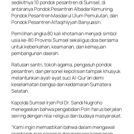
sedikitnya 10 pondok pesantren di Sumsel, di
antaranya Pondok Pesantren Albadar Kemuning,
Pondok Pesantren Masdarul Ulum Pemulutan, dan
Pondok Pesantren Alfaqihiyyah Banyuasin.
Pemilihan angka 80 kali khotaman menjadi simbol
usia ke-80 Provinsi Sumsel sekaligus doa bersama
untuk keberkahan, keamanan, dan kemajuan
pembangunan daerah.
Ratusan santri, tokoh agama, pengasuh pondok
pesantren, dan personel kepolisian tampak khusyuk
melantunkan ayat-ayat suci Al-Qur’an demi
keselamatan bangsa dan kedamaian Sumatera
Selatan.
Kapolda Sumsel Irjen Pol Dr. Sandi Nugroho
menegaskan bahwa pengabdian Polri harus berjalan
seiring dengan nilai religius dan budaya masyarakat.
“Kami ingin memastikan bahwa dalam mengawal
pembangunan nasional dan menjaga keamanan