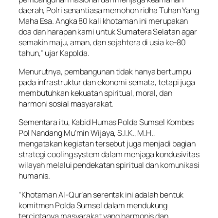
daerah, Polri senantiasa memohon ridha Tuhan Yang
Maha Esa. Angka 80 kali khotaman ini merupakan
doa dan harapan kami untuk Sumatera Selatan agar
semakin maju, aman, dan sejahtera di usia ke-80
tahun,” ujar Kapolda.
Menurutnya, pembangunan tidak hanya bertumpu
pada infrastruktur dan ekonomi semata, tetapi juga
membutuhkan kekuatan spiritual, moral, dan
harmoni sosial masyarakat.
Sementara itu, Kabid Humas Polda Sumsel Kombes
Pol Nandang Mu’min Wijaya, S.I.K., M.H.,
mengatakan kegiatan tersebut juga menjadi bagian
strategi cooling system dalam menjaga kondusivitas
wilayah melalui pendekatan spiritual dan komunikasi
humanis.
“Khotaman Al-Qur’an serentak ini adalah bentuk
komitmen Polda Sumsel dalam mendukung
terciptanya masyarakat yang harmonis dan