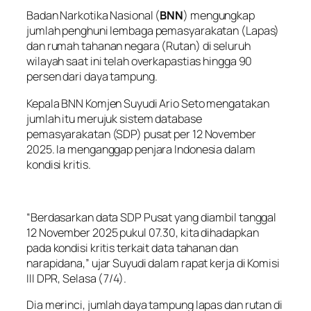
Badan Narkotika Nasional (
BNN
) mengungkap
jumlah penghuni lembaga pemasyarakatan (Lapas)
dan rumah tahanan negara (Rutan) di seluruh
wilayah saat ini telah overkapastias hingga 90
persen dari daya tampung.
Kepala BNN Komjen Suyudi Ario Seto mengatakan
jumlah itu merujuk sistem database
pemasyarakatan (SDP) pusat per 12 November
2025. Ia menganggap penjara Indonesia dalam
kondisi kritis.
“Berdasarkan data SDP Pusat yang diambil tanggal
12 November 2025 pukul 07.30, kita dihadapkan
pada kondisi kritis terkait data tahanan dan
narapidana,” ujar Suyudi dalam rapat kerja di Komisi
III DPR, Selasa (7/4).
Dia merinci, jumlah daya tampung lapas dan rutan di