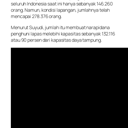
seluruh Indonesia saat ini hanya sebanyak 146.260
orang. Namun, kondisi lapangan, jumlahnya telah
mencapai 278.376 orang.
Menurut Suyudi, jumlah itu membuat narapidana
penghuni lapas melebihi kapasitas sebanyak 132.116
atau 90 persen dari kapasitas daya tampung.