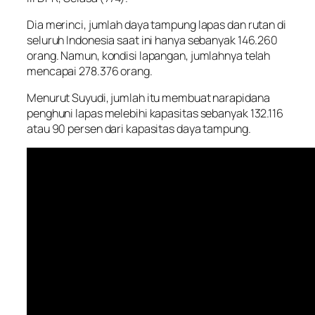
Dia merinci, jumlah daya tampung lapas dan rutan di
seluruh Indonesia saat ini hanya sebanyak 146.260
orang. Namun, kondisi lapangan, jumlahnya telah
mencapai 278.376 orang.
Menurut Suyudi, jumlah itu membuat narapidana
penghuni lapas melebihi kapasitas sebanyak 132.116
atau 90 persen dari kapasitas daya tampung.