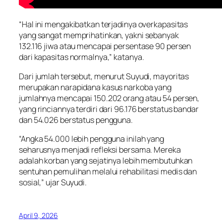
“Hal ini mengakibatkan terjadinya overkapasitas
yang sangat memprihatinkan, yakni sebanyak
132.116 jiwa atau mencapai persentase 90 persen
dari kapasitas normalnya,” katanya.
Dari jumlah tersebut, menurut Suyudi, mayoritas
merupakan narapidana kasus narkoba yang
jumlahnya mencapai 150.202 orang atau 54 persen,
yang rinciannya terdiri dari 96.176 berstatus bandar
dan 54.026 berstatus pengguna.
“Angka 54.000 lebih pengguna inilah yang
seharusnya menjadi refleksi bersama. Mereka
adalah korban yang sejatinya lebih membutuhkan
sentuhan pemulihan melalui rehabilitasi medis dan
sosial,” ujar Suyudi.
April 9, 2026