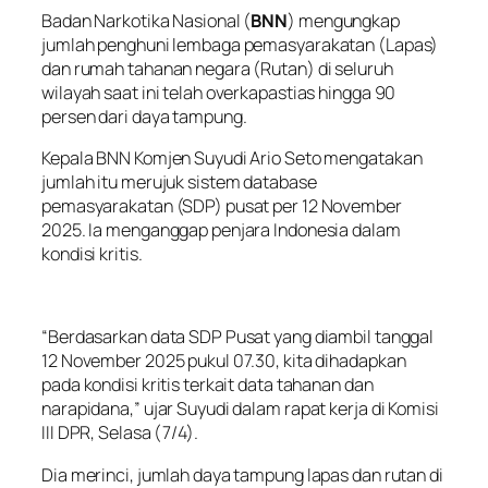
Badan Narkotika Nasional (
BNN
) mengungkap
jumlah penghuni lembaga pemasyarakatan (Lapas)
dan rumah tahanan negara (Rutan) di seluruh
wilayah saat ini telah overkapastias hingga 90
persen dari daya tampung.
Kepala BNN Komjen Suyudi Ario Seto mengatakan
jumlah itu merujuk sistem database
pemasyarakatan (SDP) pusat per 12 November
2025. Ia menganggap penjara Indonesia dalam
kondisi kritis.
“Berdasarkan data SDP Pusat yang diambil tanggal
12 November 2025 pukul 07.30, kita dihadapkan
pada kondisi kritis terkait data tahanan dan
narapidana,” ujar Suyudi dalam rapat kerja di Komisi
III DPR, Selasa (7/4).
Dia merinci, jumlah daya tampung lapas dan rutan di