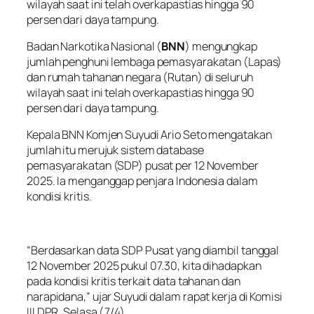
wilayah saat ini telah overkapastias hingga 90
persen dari daya tampung.
Badan Narkotika Nasional (
BNN
) mengungkap
jumlah penghuni lembaga pemasyarakatan (Lapas)
dan rumah tahanan negara (Rutan) di seluruh
wilayah saat ini telah overkapastias hingga 90
persen dari daya tampung.
Kepala BNN Komjen Suyudi Ario Seto mengatakan
jumlah itu merujuk sistem database
pemasyarakatan (SDP) pusat per 12 November
2025. Ia menganggap penjara Indonesia dalam
kondisi kritis.
“Berdasarkan data SDP Pusat yang diambil tanggal
12 November 2025 pukul 07.30, kita dihadapkan
pada kondisi kritis terkait data tahanan dan
narapidana,” ujar Suyudi dalam rapat kerja di Komisi
III DPR, Selasa (7/4).