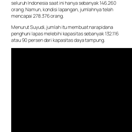
seluruh Indonesia saat ini hanya sebanyak 146.260
orang. Namun, kondisi lapangan, jumlahnya telah
mencapai 278.376 orang.
Menurut Suyudi, jumlah itu membuat narapidana
penghuni lapas melebihi kapasitas sebanyak 132.116
atau 90 persen dari kapasitas daya tampung.