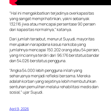
“Hal ini mengakibatkan terjadinya overkapasitas
yang sangat memprihatinkan, yakni sebanyak
132.116 jiwa atau mencapai persentase 90 persen
dari kapasitas normalnya,” katanya.
Dari jumlah tersebut, menurut Suyudi, mayoritas
merupakan narapidana kasus narkoba yang
jumlahnya mencapai 150.202 orang atau 54 persen,
yang rinciannya terdiri dari 96.176 berstatus bandar
dan 54.026 berstatus pengguna.
“Angka 54.000 lebih pengguna inilah yang
seharusnya menjadi refleksi bersama. Mereka
adalah korban yang sejatinya lebih membutuhkan
sentuhan pemulihan melalui rehabilitasi medis dan
sosial,” ujar Suyudi.
April 9, 2026