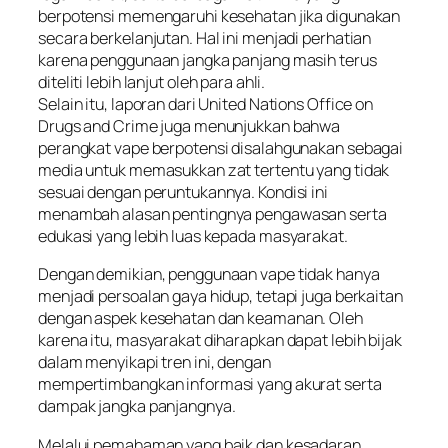
berpotensi memengaruhi kesehatan jika digunakan
secara berkelanjutan. Hal ini menjadi perhatian
karena penggunaan jangka panjang masih terus
diteliti lebih lanjut oleh para ahli.
Selain itu, laporan dari United Nations Office on
Drugs and Crime juga menunjukkan bahwa
perangkat vape berpotensi disalahgunakan sebagai
media untuk memasukkan zat tertentu yang tidak
sesuai dengan peruntukannya. Kondisi ini
menambah alasan pentingnya pengawasan serta
edukasi yang lebih luas kepada masyarakat.
Dengan demikian, penggunaan vape tidak hanya
menjadi persoalan gaya hidup, tetapi juga berkaitan
dengan aspek kesehatan dan keamanan. Oleh
karena itu, masyarakat diharapkan dapat lebih bijak
dalam menyikapi tren ini, dengan
mempertimbangkan informasi yang akurat serta
dampak jangka panjangnya.
Melalui pemahaman yang baik dan kesadaran