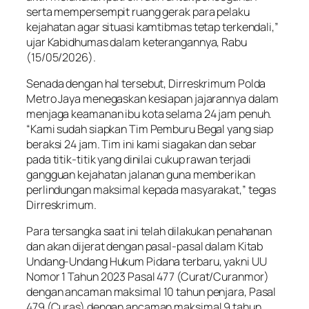
serta mempersempit ruang gerak para pelaku
kejahatan agar situasi kamtibmas tetap terkendali,”
ujar Kabidhumas dalam keterangannya, Rabu
(15/05/2026).
Senada dengan hal tersebut, Dirreskrimum Polda
Metro Jaya menegaskan kesiapan jajarannya dalam
menjaga keamanan ibu kota selama 24 jam penuh.
“Kami sudah siapkan Tim Pemburu Begal yang siap
beraksi 24 jam. Tim ini kami siagakan dan sebar
pada titik-titik yang dinilai cukup rawan terjadi
gangguan kejahatan jalanan guna memberikan
perlindungan maksimal kepada masyarakat,” tegas
Dirreskrimum.
Para tersangka saat ini telah dilakukan penahanan
dan akan dijerat dengan pasal-pasal dalam Kitab
Undang-Undang Hukum Pidana terbaru, yakni UU
Nomor 1 Tahun 2023 Pasal 477 (Curat/Curanmor)
dengan ancaman maksimal 10 tahun penjara, Pasal
479 (Curas) dengan ancaman maksimal 9 tahun,