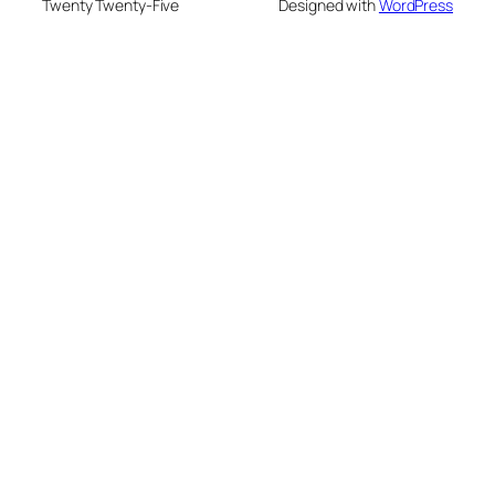
Twenty Twenty-Five
Designed with
WordPress