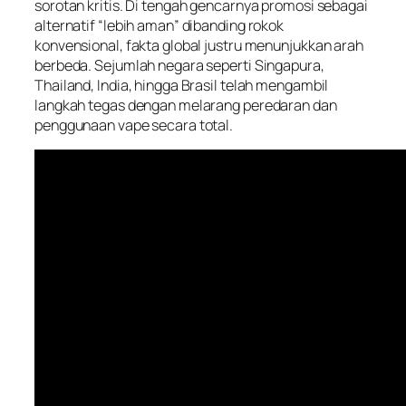
sorotan kritis. Di tengah gencarnya promosi sebagai
alternatif “lebih aman” dibanding rokok
konvensional, fakta global justru menunjukkan arah
berbeda. Sejumlah negara seperti Singapura,
Thailand, India, hingga Brasil telah mengambil
langkah tegas dengan melarang peredaran dan
penggunaan vape secara total.