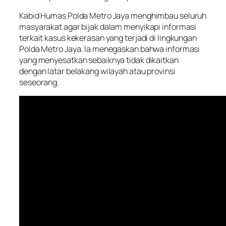
Kabid Humas Polda Metro Jaya menghimbau seluruh
masyarakat agar bijak dalam menyikapi informasi
terkait kasus kekerasan yang terjadi di lingkungan
Polda Metro Jaya. Ia menegaskan bahwa informasi
yang menyesatkan sebaiknya tidak dikaitkan
dengan latar belakang wilayah atau provinsi
seseorang.