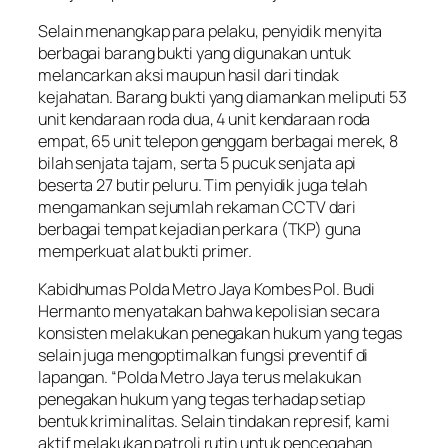
Selain menangkap para pelaku, penyidik menyita
berbagai barang bukti yang digunakan untuk
melancarkan aksi maupun hasil dari tindak
kejahatan. Barang bukti yang diamankan meliputi 53
unit kendaraan roda dua, 4 unit kendaraan roda
empat, 65 unit telepon genggam berbagai merek, 8
bilah senjata tajam, serta 5 pucuk senjata api
beserta 27 butir peluru. Tim penyidik juga telah
mengamankan sejumlah rekaman CCTV dari
berbagai tempat kejadian perkara (TKP) guna
memperkuat alat bukti primer.
Kabidhumas Polda Metro Jaya Kombes Pol. Budi
Hermanto menyatakan bahwa kepolisian secara
konsisten melakukan penegakan hukum yang tegas
selain juga mengoptimalkan fungsi preventif di
lapangan. “Polda Metro Jaya terus melakukan
penegakan hukum yang tegas terhadap setiap
bentuk kriminalitas. Selain tindakan represif, kami
aktif melakukan patroli rutin untuk pencegahan