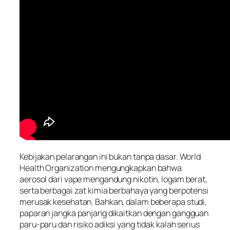
Kebijakan pelarangan ini bukan tanpa dasar. World
Health Organization mengungkapkan bahwa
aerosol dari vape mengandung nikotin, logam berat,
serta berbagai zat kimia berbahaya yang berpotensi
merusak kesehatan. Bahkan, dalam beberapa studi,
paparan jangka panjang dikaitkan dengan gangguan
paru-paru dan risiko adiksi yang tidak kalah serius