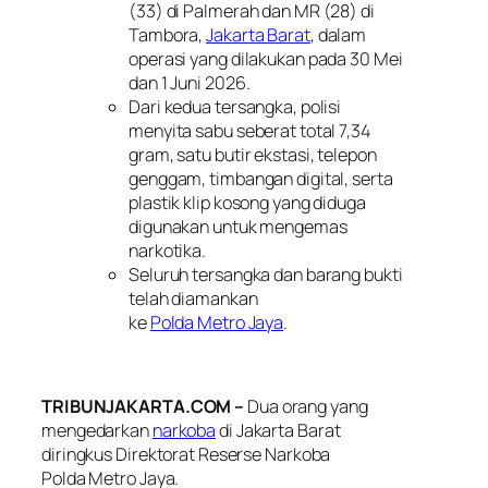
(33) di Palmerah dan MR (28) di
Tambora,
Jakarta Barat
, dalam
operasi yang dilakukan pada 30 Mei
dan 1 Juni 2026.
Dari kedua tersangka, polisi
menyita sabu seberat total 7,34
gram, satu butir ekstasi, telepon
genggam, timbangan digital, serta
plastik klip kosong yang diduga
digunakan untuk mengemas
narkotika.
Seluruh tersangka dan barang bukti
telah diamankan
ke
Polda Metro Jaya
.
TRIBUNJAKARTA.COM –
Dua orang yang
mengedarkan
narkoba
di Jakarta Barat
diringkus Direktorat Reserse Narkoba
Polda Metro Jaya.