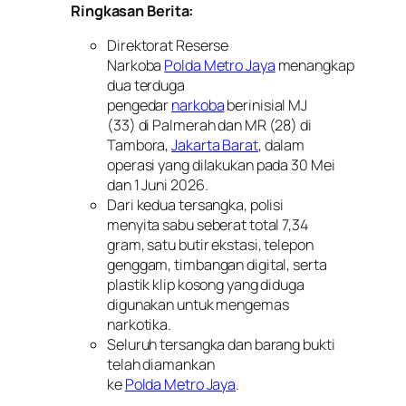
Ringkasan Berita:
Direktorat Reserse
Narkoba
Polda Metro Jaya
menangkap
dua terduga
pengedar
narkoba
berinisial MJ
(33) di Palmerah dan MR (28) di
Tambora,
Jakarta Barat
, dalam
operasi yang dilakukan pada 30 Mei
dan 1 Juni 2026.
Dari kedua tersangka, polisi
menyita sabu seberat total 7,34
gram, satu butir ekstasi, telepon
genggam, timbangan digital, serta
plastik klip kosong yang diduga
digunakan untuk mengemas
narkotika.
Seluruh tersangka dan barang bukti
telah diamankan
ke
Polda Metro Jaya
.