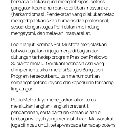
bersiaga di lokasi guna mengantisipasi potensi
gangguan keamanan dan ketertiban masyarakat
(harkamtibmas). Pendekatan yang dilakukan tetap
mengedepankan sikap humanis dan profesional,
sesuai dengan tugas Polri dalam melindungi,
mengayomi, dan melayani masyarakat.
Lebih lanjut, Kombes Pol. Mustofa menjelaskan
bahwa kegiatan ini juga menjadi bagian dari
dukungan terhadap program Presiden Prabowo
Subianto melalui Gerakan Indonesia Asri yang
diimplementasikan melalui Satgas Bang Jasri.
Program tersebut bertujuan menumbuhkan
semangat gotong royong dan kepedulian terhadap
lingkungan.
Polda Metro Jaya menegaskan akan terus
melakukan langkah-langkah preventif,
pengamanan, serta bantuan kemanusiaan di
berbagai wilayah yang membutuhkan. Masyarakat
juga diimbau untuk tetap waspada terhadap potensi