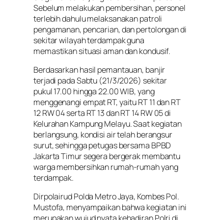
Sebelum melakukan pembersihan, personel
terlebih dahulu melaksanakan patroli
pengamanan, pencarian, dan pertolongan di
sekitar wilayah terdampak guna
memastikan situasi aman dan kondusif.
Berdasarkan hasil pemantauan, banjir
terjadi pada Sabtu (21/3/2026) sekitar
pukul 17.00 hingga 22.00 WIB, yang
menggenangi empat RT, yaitu RT 11 dan RT
12 RW 04 serta RT 13 dan RT 14 RW 05 di
Kelurahan Kampung Melayu. Saat kegiatan
berlangsung, kondisi air telah berangsur
surut, sehingga petugas bersama BPBD
Jakarta Timur segera bergerak membantu
warga membersihkan rumah-rumah yang
terdampak.
Dirpolairud Polda Metro Jaya, Kombes Pol.
Mustofa, menyampaikan bahwa kegiatan ini
merupakan wujud nyata kehadiran Polri di