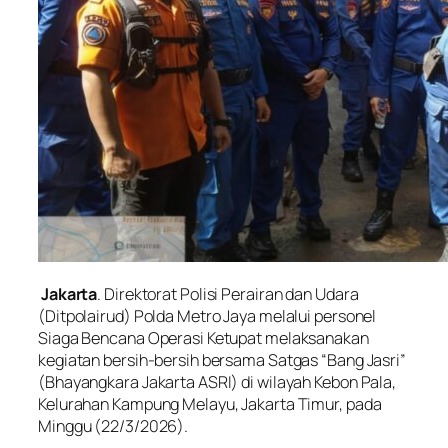
Jakarta
. Direktorat Polisi Perairan dan Udara
(Ditpolairud) Polda Metro Jaya melalui personel
Siaga Bencana Operasi Ketupat melaksanakan
kegiatan bersih-bersih bersama Satgas “Bang Jasri”
(Bhayangkara Jakarta ASRI) di wilayah Kebon Pala,
Kelurahan Kampung Melayu, Jakarta Timur, pada
Minggu (22/3/2026).