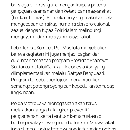
bersiaga di lokasi guna mengantisipasi potensi
gangguan keamanan dan ketertiban masyarakat
(harkamtibmas). Pendekatan yang dilakukan tetap
mengedepankan sikap humanis dan profesional,
sesuai dengan tugas Polri dalam melindungi,
mengayomi, dan melayani masyarakat.
Lebih lanjut, Kombes Pol. Mustofa menjelaskan
bahwa kegiatan ini juga menjadi bagian dari
dukungan terhadap program Presiden Prabowo
Subianto melalui Gerakan Indonesia Asri yang
diimplementasikan melalui Satgas Bang Jasri.
Program tersebut bertujuan menumbuhkan
semangat gotong royong dan kepedulian terhadap
lingkungan.
Polda Metro Jaya menegaskan akan terus
melakukan langkah-langkah preventif,
pengamanan, serta bantuan kemanusiaan di
berbagai wilayah yang membutuhkan. Masyarakat
juga diimbau untuk tetap waspada terhadap potensi