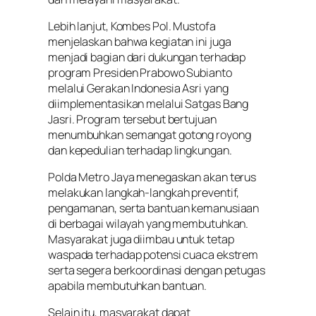
Lebih lanjut, Kombes Pol. Mustofa
menjelaskan bahwa kegiatan ini juga
menjadi bagian dari dukungan terhadap
program Presiden Prabowo Subianto
melalui Gerakan Indonesia Asri yang
diimplementasikan melalui Satgas Bang
Jasri. Program tersebut bertujuan
menumbuhkan semangat gotong royong
dan kepedulian terhadap lingkungan.
Polda Metro Jaya menegaskan akan terus
melakukan langkah-langkah preventif,
pengamanan, serta bantuan kemanusiaan
di berbagai wilayah yang membutuhkan.
Masyarakat juga diimbau untuk tetap
waspada terhadap potensi cuaca ekstrem
serta segera berkoordinasi dengan petugas
apabila membutuhkan bantuan.
Selain itu, masyarakat dapat