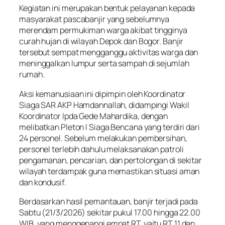
Kegiatan ini merupakan bentuk pelayanan kepada
masyarakat pascabanjir yang sebelumnya
merendam permukiman warga akibat tingginya
curah hujan di wilayah Depok dan Bogor. Banjir
tersebut sempat mengganggu aktivitas warga dan
meninggalkan lumpur serta sampah di sejumlah
rumah.
Aksi kemanusiaan ini dipimpin oleh Koordinator
Siaga SAR AKP Hamdannallah, didampingi Wakil
Koordinator Ipda Gede Mahardika, dengan
melibatkan Pleton I Siaga Bencana yang terdiri dari
24 personel. Sebelum melakukan pembersihan,
personel terlebih dahulu melaksanakan patroli
pengamanan, pencarian, dan pertolongan di sekitar
wilayah terdampak guna memastikan situasi aman
dan kondusif.
Berdasarkan hasil pemantauan, banjir terjadi pada
Sabtu (21/3/2026) sekitar pukul 17.00 hingga 22.00
WIB, yang menggenangi empat RT, yaitu RT 11 dan