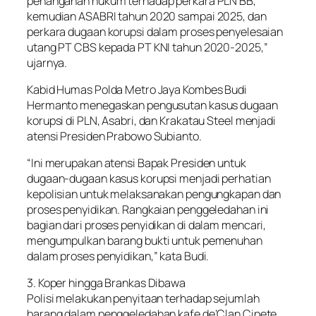
penanganan hukum terhadap perkara PLN BB,
kemudian ASABRI tahun 2020 sampai 2025, dan
perkara dugaan korupsi dalam proses penyelesaian
utang PT CBS kepada PT KNI tahun 2020-2025,”
ujarnya.
Kabid Humas Polda Metro Jaya Kombes Budi
Hermanto menegaskan pengusutan kasus dugaan
korupsi di PLN, Asabri, dan Krakatau Steel menjadi
atensi Presiden Prabowo Subianto.
“Ini merupakan atensi Bapak Presiden untuk
dugaan-dugaan kasus korupsi menjadi perhatian
kepolisian untuk melaksanakan pengungkapan dan
proses penyidikan. Rangkaian penggeledahan ini
bagian dari proses penyidikan di dalam mencari,
mengumpulkan barang bukti untuk pemenuhan
dalam proses penyidikan,” kata Budi.
3. Koper hingga Brankas Dibawa
Polisi melakukan penyitaan terhadap sejumlah
barang dalam penggeledahan kafe de’Clan Cipete.