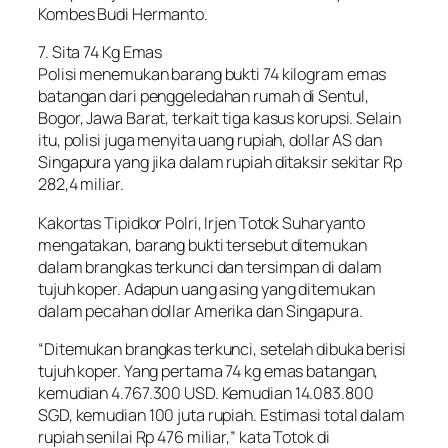
Kombes Budi Hermanto.
7. Sita 74 Kg Emas
Polisi menemukan barang bukti 74 kilogram emas
batangan dari penggeledahan rumah di Sentul,
Bogor, Jawa Barat, terkait tiga kasus korupsi. Selain
itu, polisi juga menyita uang rupiah, dollar AS dan
Singapura yang jika dalam rupiah ditaksir sekitar Rp
282,4 miliar.
Kakortas Tipidkor Polri, Irjen Totok Suharyanto
mengatakan, barang bukti tersebut ditemukan
dalam brangkas terkunci dan tersimpan di dalam
tujuh koper. Adapun uang asing yang ditemukan
dalam pecahan dollar Amerika dan Singapura.
“Ditemukan brangkas terkunci, setelah dibuka berisi
tujuh koper. Yang pertama 74 kg emas batangan,
kemudian 4.767.300 USD. Kemudian 14.083.800
SGD, kemudian 100 juta rupiah. Estimasi total dalam
rupiah senilai Rp 476 miliar,” kata Totok di