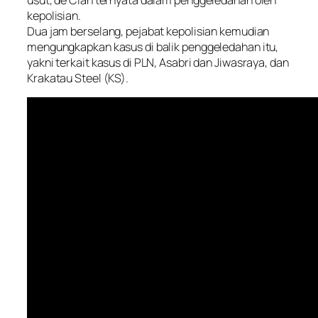
kepolisian.
Dua jam berselang, pejabat kepolisian kemudian
mengungkapkan kasus di balik penggeledahan itu,
yakni terkait kasus di PLN, Asabri dan Jiwasraya, dan
Krakatau Steel (KS).