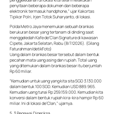
penyitaan beberapa dokumen dan beberapa
elektronik termasuk handphone,” ujar Kakortas
Tipikor Polri, Irjen Totok Suharyanto, di lokasi.
Polda Metro Jaya menemukan sebuah brankas
berukuran besar yang tertanam di dinding saat
menggeledah Kafe de’Clan Signature di kawasan
Cipete, Jakarta Selatan, Rabu (8/7/2026). (Gilang
Faturahman/detikFoto)
Uang dalam brankas besar tersebut dalam bentuk
pecahan mata uang asing dan rupiah. Total uang
yang ditemukan dalam brankas besar itu berjumlah
Rp 60 miliar.
“Kemudian untuk uang yang kita sita SGD 3.130.000
dalam bentuk 100 SGD. Kemudian USD 889.965.
Kemudian uang tunai Rp 259.159.000. Kemudian kita
konversi dalam bentuk rupiah kira-kira hampir Rp 60
miliar. Ini di lokasi de’Clan,” ujarnya.
5. 3 Pegawai Diperiksa