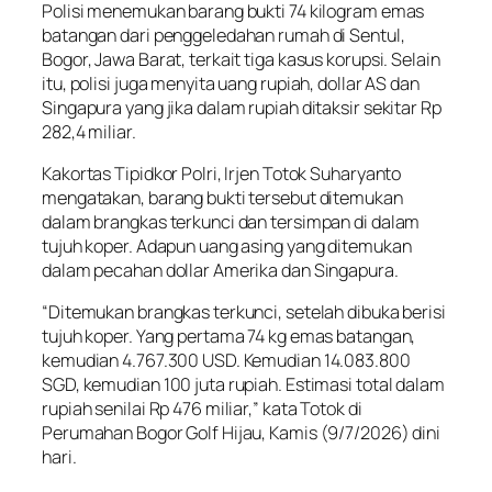
Polisi menemukan barang bukti 74 kilogram emas
batangan dari penggeledahan rumah di Sentul,
Bogor, Jawa Barat, terkait tiga kasus korupsi. Selain
itu, polisi juga menyita uang rupiah, dollar AS dan
Singapura yang jika dalam rupiah ditaksir sekitar Rp
282,4 miliar.
Kakortas Tipidkor Polri, Irjen Totok Suharyanto
mengatakan, barang bukti tersebut ditemukan
dalam brangkas terkunci dan tersimpan di dalam
tujuh koper. Adapun uang asing yang ditemukan
dalam pecahan dollar Amerika dan Singapura.
“Ditemukan brangkas terkunci, setelah dibuka berisi
tujuh koper. Yang pertama 74 kg emas batangan,
kemudian 4.767.300 USD. Kemudian 14.083.800
SGD, kemudian 100 juta rupiah. Estimasi total dalam
rupiah senilai Rp 476 miliar,” kata Totok di
Perumahan Bogor Golf Hijau, Kamis (9/7/2026) dini
hari.