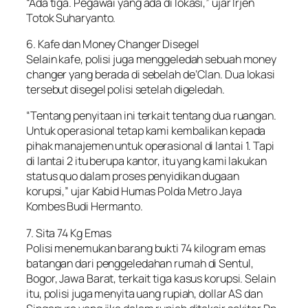
“Ada tiga. Pegawai yang ada di lokasi,” ujar Irjen
Totok Suharyanto.
6. Kafe dan Money Changer Disegel
Selain kafe, polisi juga menggeledah sebuah money
changer yang berada di sebelah de’Clan. Dua lokasi
tersebut disegel polisi setelah digeledah.
“Tentang penyitaan ini terkait tentang dua ruangan.
Untuk operasional tetap kami kembalikan kepada
pihak manajemen untuk operasional di lantai 1. Tapi
di lantai 2 itu berupa kantor, itu yang kami lakukan
status quo dalam proses penyidikan dugaan
korupsi,” ujar Kabid Humas Polda Metro Jaya
Kombes Budi Hermanto.
7. Sita 74 Kg Emas
Polisi menemukan barang bukti 74 kilogram emas
batangan dari penggeledahan rumah di Sentul,
Bogor, Jawa Barat, terkait tiga kasus korupsi. Selain
itu, polisi juga menyita uang rupiah, dollar AS dan