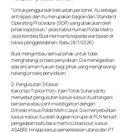
“Untuk penggunaan kekuatan personel, itu sebagai
antisipasi dan itu merupakan bagian dari Standard
Operating Procedure (SOP) yang dilakukan oleh
pihak kepolisian,” jelas Kabid Humas Polda Metro
Jaya Kombes Budi Hermanto kepada wartawan di
lokasi penggeledahan, Rabu (8/7/2026).
Budi mengimbau semua pihak untuk tidak
menghalangi proses penyidikan. Dia menegaskan
ada ancaman hukum bagi pihak yang menghalang-
halangi proses penyidikan.
2. Pengusutan 3 Kasus
Kakortas Tipikor Polri, Irjen Totok Suharyanto,
menyebut pengusutan kasus-kasus itu ditangani
bersama atau joint investigation dengan
Ditreskrimsus Polda Metro Jaya. Dia menyebutkan
kasus-kasus itu ialah dugaan korupsi di PLN terkait
pengadaan batu bara memicu blackout; kasus
ASABRI; hingga kasus penyelesaian utang dari PT