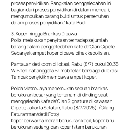
proses penyidikan. Rangkaian penggeledahan ini
bagian dari proses penyidikan di dalam mencari,
mengumpulkan barang bukti untuk pemenuhan
dalam proses penyidikan,” kata Budi.
3. Koper hingga Brankas Dibawa
Polisi melakukan penyitaan terhadap sejumlah
barang dalam penggeledahan kafe de’Clan Cipete.
Sebanyak empat koper dibawa pihak kepolisian.
Pantauan detikcom di lokasi, Rabu (8/7) pukul 20.35
WIB terlihat anggota Brimob telah bersiaga di lokasi.
Tampak penyidik membawa empat koper.
Polda Metro Jaya menemukan sebuah brankas
berukuran besar yang tertanam di dinding saat
menggeledah Kafe de’Clan Signature di kawasan
Cipete, Jakarta Selatan, Rabu (8/7/2026). (Gilang
Faturahman/detikFoto)
Koper berwarna merah berukuran kecil, koper biru
berukuran sedang, dan koper hitam berukuran