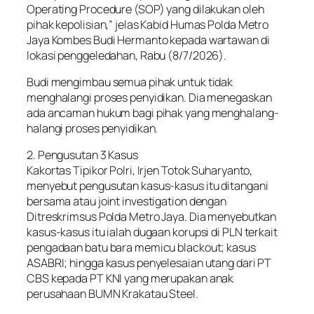
Operating Procedure (SOP) yang dilakukan oleh
pihak kepolisian,” jelas Kabid Humas Polda Metro
Jaya Kombes Budi Hermanto kepada wartawan di
lokasi penggeledahan, Rabu (8/7/2026).
Budi mengimbau semua pihak untuk tidak
menghalangi proses penyidikan. Dia menegaskan
ada ancaman hukum bagi pihak yang menghalang-
halangi proses penyidikan.
2. Pengusutan 3 Kasus
Kakortas Tipikor Polri, Irjen Totok Suharyanto,
menyebut pengusutan kasus-kasus itu ditangani
bersama atau joint investigation dengan
Ditreskrimsus Polda Metro Jaya. Dia menyebutkan
kasus-kasus itu ialah dugaan korupsi di PLN terkait
pengadaan batu bara memicu blackout; kasus
ASABRI; hingga kasus penyelesaian utang dari PT
CBS kepada PT KNI yang merupakan anak
perusahaan BUMN Krakatau Steel.