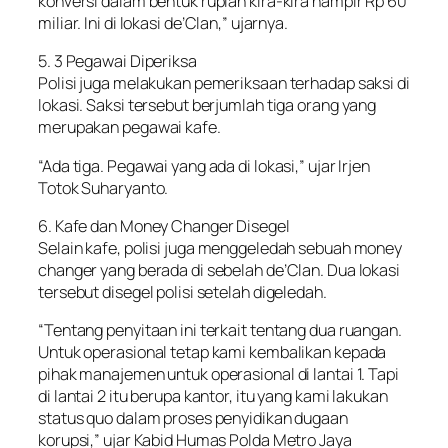
konversi dalam bentuk rupiah kira-kira hampir Rp 60
miliar. Ini di lokasi de’Clan,” ujarnya.
5. 3 Pegawai Diperiksa
Polisi juga melakukan pemeriksaan terhadap saksi di
lokasi. Saksi tersebut berjumlah tiga orang yang
merupakan pegawai kafe.
“Ada tiga. Pegawai yang ada di lokasi,” ujar Irjen
Totok Suharyanto.
6. Kafe dan Money Changer Disegel
Selain kafe, polisi juga menggeledah sebuah money
changer yang berada di sebelah de’Clan. Dua lokasi
tersebut disegel polisi setelah digeledah.
“Tentang penyitaan ini terkait tentang dua ruangan.
Untuk operasional tetap kami kembalikan kepada
pihak manajemen untuk operasional di lantai 1. Tapi
di lantai 2 itu berupa kantor, itu yang kami lakukan
status quo dalam proses penyidikan dugaan
korupsi,” ujar Kabid Humas Polda Metro Jaya