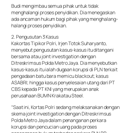
Budi mengimbau semua pihak untuk tidak
menghalangi proses penyidikan. Dia menegaskan
ada ancaman hukum bagi pihak yang menghalang-
halangi proses penyidikan.
2. Pengusutan 3 Kasus
Kakortas Tipikor Polri, Irjen Totok Suharyanto,
menyebut pengusutan kasus-kasus itu ditangani
bersama atau joint investigation dengan
Ditreskrimsus Polda Metro Jaya. Dia menyebutkan
kasus-kasus itu ialah dugaan korupsi di PLN terkait
pengadaan batu bara memicu blackout; kasus
ASABRI; hingga kasus penyelesaian utang dari PT
CBS kepada PT KNI yang merupakan anak
perusahaan BUMN Krakatau Steel.
“Saat ini, Kortas Polri sedang melaksanakan dengan
skema joint investigation dengan Ditreskrimsus
Polda Metro Jaya dalam penanganan perkara
korupsi dan pencucian uang pada proses