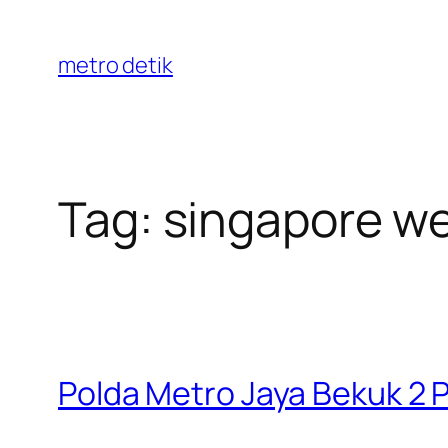
Skip
to
metro detik
content
Tag:
singapore w
Polda Metro Jaya Bekuk 2 