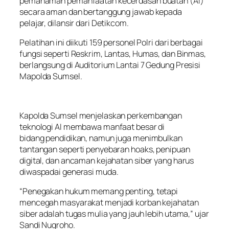
pemahaman pemanfaatan kecerdasan buatan (AI)
secara aman dan bertanggung jawab kepada
pelajar, dilansir dari Detikcom.
Pelatihan ini diikuti 159 personel Polri dari berbagai
fungsi seperti Reskrim, Lantas, Humas, dan Binmas,
berlangsung di Auditorium Lantai 7 Gedung Presisi
Mapolda Sumsel.
Kapolda Sumsel menjelaskan perkembangan
teknologi AI membawa manfaat besar di
bidang pendidikan, namun juga menimbulkan
tantangan seperti penyebaran hoaks, penipuan
digital, dan ancaman kejahatan siber yang harus
diwaspadai generasi muda.
“Penegakan hukum memang penting, tetapi
mencegah masyarakat menjadi korban kejahatan
siber adalah tugas mulia yang jauh lebih utama,” ujar
Sandi Nugroho.