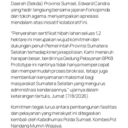
Daerah (Sekda) Provinsi Sumsel, Edward Candra
yang hadir langsung bersama jajaran Forkopimda
dan tokoh agama, menyampaikan apresiasi
mendalam atas inisiatif kolaboratif ini.
“Penyerahan sertifikat hibah lahan seluas 1,2
hektare ini merupakan wujud komitmen dan
dukungan penuh Pemerintah Provinsi Sumatera
Selatan terhadap kinerja kepolisian. Kami menaruh
harapan besar, berdirinya Gedung Pelayanan BPKB
Prototype ini nantinya tidak hanya mempercepat
dan mempermudah proses birokrasi, tetapi juga
memberikan kenyamanan maksimal bagi
masyarakat Sumatera Selatan yang mengurus
administrasi kendaraannya,” ujarnya dalam
keterangan tertulis, Jumat (7/8/2026).
Komitmen tegak lurus antara pembangunan fasilitas
dan pelayanan yang merakyat ini ditegaskan
kembali oleh Kabidhumas Polda Sumsel, Kombes Pol
Nandang Mumin Wiajaya.