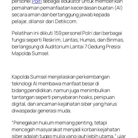
personel
Polri
sebagai edukator untuk memberikan
pemahaman pemanfaatan kecerdasan buatan (AI)
secara aman dan bertanggung jawab kepada
pelajar, dilansir dari Detikcom.
Pelatihan ini diikuti 159 personel Polri dari berbagai
fungsi seperti Reskrim, Lantas, Humas, dan Binmas,
berlangsung di Auditorium Lantai 7 Gedung Presisi
Mapolda Sumsel.
Kapolda Sumsel menjelaskan perkembangan
teknologi AI membawa manfaat besar di
bidang pendidikan, namun juga menimbulkan
tantangan seperti penyebaran hoaks, penipuan
digital, dan ancaman kejahatan siber yang harus
diwaspadai generasi muda.
“Penegakan hukum memang penting, tetapi
mencegah masyarakat menjadi korban kejahatan
siber adalah tugas mulia yang jauh lebih utama,” ujar