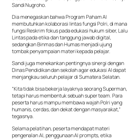
Sandi Nugroho.
Dia menegaskan bahwa Program Paham AI
membutuhkan kolaborasi lintas fungsi Polri, di mana
fungsi Reskrim fokus pada edukasi hukum siber, Lalu
Lintas pada etika dan tanggung jawab digital,
sedangkan Binmas dan Humas menjadi ujung
tombak penyampaian materi kepada pelajar.
Sandi juga menekankan pentingnya sinergi dengan
Dinas Pendidikan dan sekolah agar edukasi AI dapat
menjangkau seluruh pelajar di Sumatera Selatan.
“Kita tidak bisa bekerja layaknya seorang Superman,
tetapi harus membentuk sebuah super team. Para
peserta harus mampu membawa wajah Polri yang
humanis, cerdas, dan dekat dengan masyarakat,”
tegasnya.
Selama pelatihan, peserta mendapat materi
pengenalan AI, penggunaan AI prompts, etika