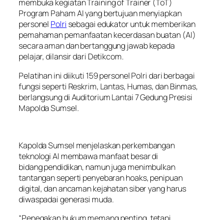
membuka kegiatan Training of Trainer (ToT)
Program Paham AI yang bertujuan menyiapkan
personel
Polri
sebagai edukator untuk memberikan
pemahaman pemanfaatan kecerdasan buatan (AI)
secara aman dan bertanggung jawab kepada
pelajar, dilansir dari Detikcom.
Pelatihan ini diikuti 159 personel Polri dari berbagai
fungsi seperti Reskrim, Lantas, Humas, dan Binmas,
berlangsung di Auditorium Lantai 7 Gedung Presisi
Mapolda Sumsel.
Kapolda Sumsel menjelaskan perkembangan
teknologi AI membawa manfaat besar di
bidang pendidikan, namun juga menimbulkan
tantangan seperti penyebaran hoaks, penipuan
digital, dan ancaman kejahatan siber yang harus
diwaspadai generasi muda.
“Penegakan hukum memang penting, tetapi