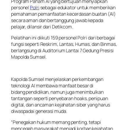
Program Paham AI yang bertujuan menyiapkan
personel
Polri
sebagai edukator untuk memberikan
pemahaman pemanfaatan kecerdasan buatan (AI)
secara aman dan bertanggung jawab kepada
pelajar, dilansir dari Detikcom.
Pelatihan ini diikuti 159 personel Polri dari berbagai
fungsi seperti Reskrim, Lantas, Humas, dan Binmas,
berlangsung di Auditorium Lantai 7 Gedung Presisi
Mapolda Sumsel.
Kapolda Sumsel menjelaskan perkembangan
teknologi AI membawa manfaat besar di
bidang pendidikan, namun juga menimbulkan
tantangan seperti penyebaran hoaks, penipuan
digital, dan ancaman kejahatan siber yang harus
diwaspadai generasi muda.
“Penegakan hukum memang penting, tetapi
mencegah masyarakat menjadi korban kejahatan