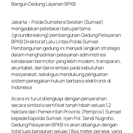
Bangun Gedung Layanan BPKB
Jakarta – Polda Sumatera Selatan (Sumsel)
mengadakan peletakan batu pertama
(groundbreaking) pembangunan Gedung Pelayanan
BPKB Direktorat Lalu Lintas Polda Sumsel.
Pembangunan gedung ini menjadi langkah strategis
dalam menghadirkan pelayanan administrasi
kendaraan bermotor yang lebih modern, transparan,
akuntabel, dan berorientasi pada kebutuhan
masyarakat, sekaligus mendukung penguatan
sistem penegakan hukum berbasis elektronik di
Indonesia.
Acara ini turut dilengkapi dengan penyerahan
secara simbolis sertifikat tanah hibah seluas 1,2
hektare dari Pemerintah Provinsi (Pemprov) Sumsel
kepada Kapolda Sumsel, Irjen Pol. Sandi Nugroho.
Gedung Pelayanan BPKB ini akan dibangun dengan
total luas bangunan seluas 1.844 meter persegi, yang