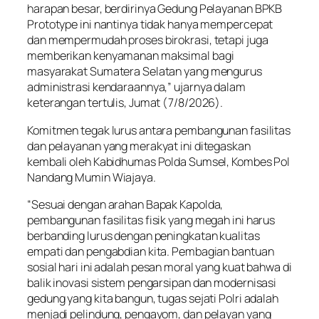
harapan besar, berdirinya Gedung Pelayanan BPKB
Prototype ini nantinya tidak hanya mempercepat
dan mempermudah proses birokrasi, tetapi juga
memberikan kenyamanan maksimal bagi
masyarakat Sumatera Selatan yang mengurus
administrasi kendaraannya,” ujarnya dalam
keterangan tertulis, Jumat (7/8/2026).
Komitmen tegak lurus antara pembangunan fasilitas
dan pelayanan yang merakyat ini ditegaskan
kembali oleh Kabidhumas Polda Sumsel, Kombes Pol
Nandang Mumin Wiajaya.
“Sesuai dengan arahan Bapak Kapolda,
pembangunan fasilitas fisik yang megah ini harus
berbanding lurus dengan peningkatan kualitas
empati dan pengabdian kita. Pembagian bantuan
sosial hari ini adalah pesan moral yang kuat bahwa di
balik inovasi sistem pengarsipan dan modernisasi
gedung yang kita bangun, tugas sejati Polri adalah
menjadi pelindung, pengayom, dan pelayan yang