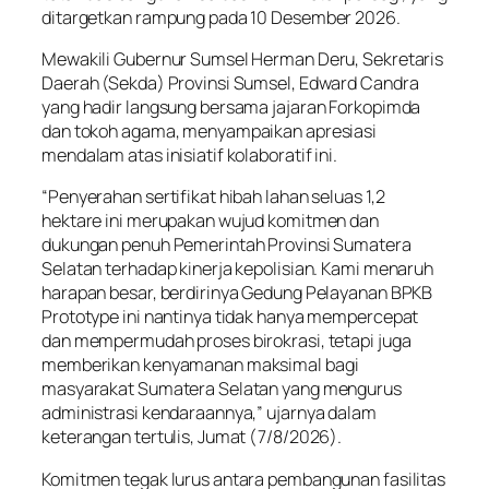
ditargetkan rampung pada 10 Desember 2026.
Mewakili Gubernur Sumsel Herman Deru, Sekretaris
Daerah (Sekda) Provinsi Sumsel, Edward Candra
yang hadir langsung bersama jajaran Forkopimda
dan tokoh agama, menyampaikan apresiasi
mendalam atas inisiatif kolaboratif ini.
“Penyerahan sertifikat hibah lahan seluas 1,2
hektare ini merupakan wujud komitmen dan
dukungan penuh Pemerintah Provinsi Sumatera
Selatan terhadap kinerja kepolisian. Kami menaruh
harapan besar, berdirinya Gedung Pelayanan BPKB
Prototype ini nantinya tidak hanya mempercepat
dan mempermudah proses birokrasi, tetapi juga
memberikan kenyamanan maksimal bagi
masyarakat Sumatera Selatan yang mengurus
administrasi kendaraannya,” ujarnya dalam
keterangan tertulis, Jumat (7/8/2026).
Komitmen tegak lurus antara pembangunan fasilitas