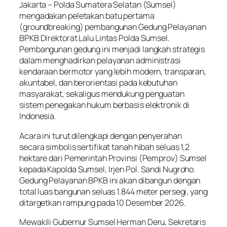
Jakarta – Polda Sumatera Selatan (Sumsel)
mengadakan peletakan batu pertama
(groundbreaking) pembangunan Gedung Pelayanan
BPKB Direktorat Lalu Lintas Polda Sumsel.
Pembangunan gedung ini menjadi langkah strategis
dalam menghadirkan pelayanan administrasi
kendaraan bermotor yang lebih modern, transparan,
akuntabel, dan berorientasi pada kebutuhan
masyarakat, sekaligus mendukung penguatan
sistem penegakan hukum berbasis elektronik di
Indonesia.
Acara ini turut dilengkapi dengan penyerahan
secara simbolis sertifikat tanah hibah seluas 1,2
hektare dari Pemerintah Provinsi (Pemprov) Sumsel
kepada Kapolda Sumsel, Irjen Pol. Sandi Nugroho.
Gedung Pelayanan BPKB ini akan dibangun dengan
total luas bangunan seluas 1.844 meter persegi, yang
ditargetkan rampung pada 10 Desember 2026.
Mewakili Gubernur Sumsel Herman Deru, Sekretaris