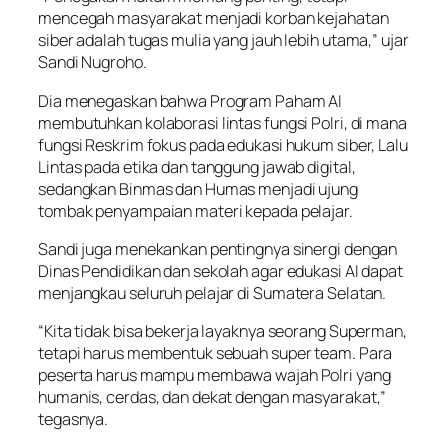
mencegah masyarakat menjadi korban kejahatan
siber adalah tugas mulia yang jauh lebih utama,” ujar
Sandi Nugroho.
Dia menegaskan bahwa Program Paham AI
membutuhkan kolaborasi lintas fungsi Polri, di mana
fungsi Reskrim fokus pada edukasi hukum siber, Lalu
Lintas pada etika dan tanggung jawab digital,
sedangkan Binmas dan Humas menjadi ujung
tombak penyampaian materi kepada pelajar.
Sandi juga menekankan pentingnya sinergi dengan
Dinas Pendidikan dan sekolah agar edukasi AI dapat
menjangkau seluruh pelajar di Sumatera Selatan.
“Kita tidak bisa bekerja layaknya seorang Superman,
tetapi harus membentuk sebuah super team. Para
peserta harus mampu membawa wajah Polri yang
humanis, cerdas, dan dekat dengan masyarakat,”
tegasnya.