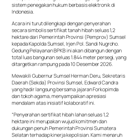
sistem penegakan hukum berbasis elektronik di
Indonesia.
Acara ini turut dilengkapi dengan penyerahan
secara simbolis sertifikat tanah hibah seluas 1,2
hektare dari Pemerintah Provinsi (Pemprov) Sumsel
kepada Kapolda Sumsel, Irjen Pol. Sandi Nugroho.
Gedung Pelayanan BPKB ini akan dibangun dengan
total luas bangunan seluas 1.844 meter persegi, yang
ditargetkan rampung pada 10 Desember 2026.
Mewakili Gubernur Sumsel Herman Deru, Sekretaris
Daerah (Sekda) Provinsi Sumsel, Edward Candra
yang hadir langsung bersama jajaran Forkopimda
dan tokoh agama, menyampaikan apresiasi
mendalam atas inisiatif kolaboratif ini.
“Penyerahan sertifikat hibah lahan seluas 1,2
hektare ini merupakan wujud komitmen dan
dukungan penuh Pemerintah Provinsi Sumatera
Selatan terhadap kinerja kepolisian. Kami menaruh