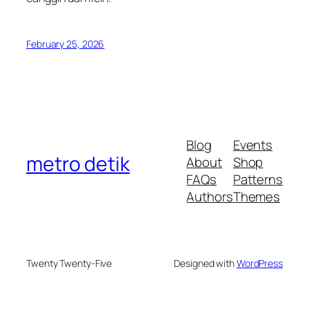
February 25, 2026
Blog
Events
metro detik
About
Shop
FAQs
Patterns
Authors
Themes
Twenty Twenty-Five
Designed with
WordPress