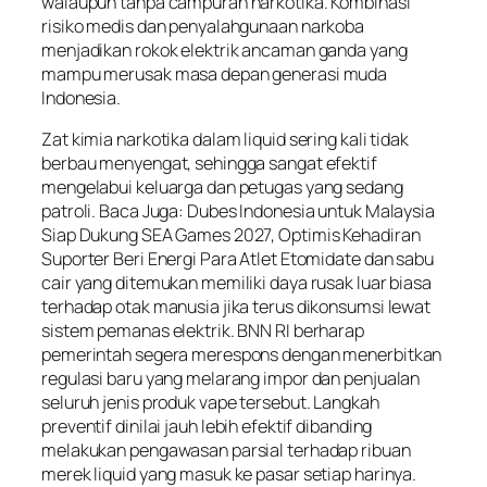
walaupun tanpa campuran narkotika. Kombinasi
risiko medis dan penyalahgunaan narkoba
menjadikan rokok elektrik ancaman ganda yang
mampu merusak masa depan generasi muda
Indonesia.
Zat kimia narkotika dalam liquid sering kali tidak
berbau menyengat, sehingga sangat efektif
mengelabui keluarga dan petugas yang sedang
patroli. Baca Juga: Dubes Indonesia untuk Malaysia
Siap Dukung SEA Games 2027, Optimis Kehadiran
Suporter Beri Energi Para Atlet Etomidate dan sabu
cair yang ditemukan memiliki daya rusak luar biasa
terhadap otak manusia jika terus dikonsumsi lewat
sistem pemanas elektrik. BNN RI berharap
pemerintah segera merespons dengan menerbitkan
regulasi baru yang melarang impor dan penjualan
seluruh jenis produk vape tersebut. Langkah
preventif dinilai jauh lebih efektif dibanding
melakukan pengawasan parsial terhadap ribuan
merek liquid yang masuk ke pasar setiap harinya.