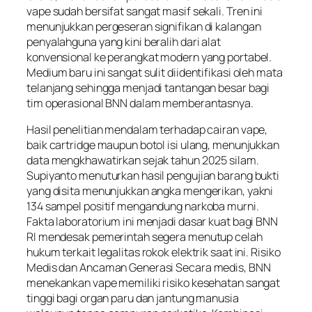
vape sudah bersifat sangat masif sekali. Tren ini
menunjukkan pergeseran signifikan di kalangan
penyalahguna yang kini beralih dari alat
konvensional ke perangkat modern yang portabel.
Medium baru ini sangat sulit diidentifikasi oleh mata
telanjang sehingga menjadi tantangan besar bagi
tim operasional BNN dalam memberantasnya.
Hasil penelitian mendalam terhadap cairan vape,
baik cartridge maupun botol isi ulang, menunjukkan
data mengkhawatirkan sejak tahun 2025 silam.
Supiyanto menuturkan hasil pengujian barang bukti
yang disita menunjukkan angka mengerikan, yakni
134 sampel positif mengandung narkoba murni.
Fakta laboratorium ini menjadi dasar kuat bagi BNN
RI mendesak pemerintah segera menutup celah
hukum terkait legalitas rokok elektrik saat ini. Risiko
Medis dan Ancaman Generasi Secara medis, BNN
menekankan vape memiliki risiko kesehatan sangat
tinggi bagi organ paru dan jantung manusia