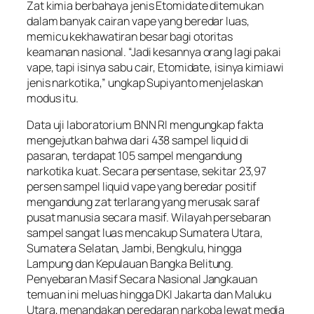
Zat kimia berbahaya jenis Etomidate ditemukan
dalam banyak cairan vape yang beredar luas,
memicu kekhawatiran besar bagi otoritas
keamanan nasional. “Jadi kesannya orang lagi pakai
vape, tapi isinya sabu cair, Etomidate, isinya kimiawi
jenis narkotika,” ungkap Supiyanto menjelaskan
modus itu.
Data uji laboratorium BNN RI mengungkap fakta
mengejutkan bahwa dari 438 sampel liquid di
pasaran, terdapat 105 sampel mengandung
narkotika kuat. Secara persentase, sekitar 23,97
persen sampel liquid vape yang beredar positif
mengandung zat terlarang yang merusak saraf
pusat manusia secara masif. Wilayah persebaran
sampel sangat luas mencakup Sumatera Utara,
Sumatera Selatan, Jambi, Bengkulu, hingga
Lampung dan Kepulauan Bangka Belitung.
Penyebaran Masif Secara Nasional Jangkauan
temuan ini meluas hingga DKI Jakarta dan Maluku
Utara, menandakan peredaran narkoba lewat media