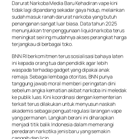
Darurat Narkoba Media Baru Kehadiran vape kini
tidak lagi dipandang sekadar gaya hidup, melainkan
sudah masuk ranah darurat narkoba yang butuh
penanganan sangat luar biasa. Data tahun 2025
menunjukkan tren penggunaan liquid narkoba terus
meningkat seiring mudahnya akses perangkat harga
terjangkau di berbagai toko.
BNN RI berkomitmen terus sosialisasi bahaya laten
ini kepada orang tua dan pendidik agar lebih
waspada terhadap gadget yang dipakai anak
remaja. Sebagai lembaga otoritas, BNN punya
tanggung jawab moral memberi peringatan dini
sebelum angka kematian akibat narkoba ini meledak
ke publik luas. Kini koordinasi dengan kementerian
terkait terus dilakukan untuk menyusun naskah
akademis sebagai penguat regulasi larangan vape
yang permanen. Langkah berani ini diharapkan
menjadi titik balik Indonesia dalam memerangi
peredaran narkotika jenis baru yang semakin
canggih dan licin.