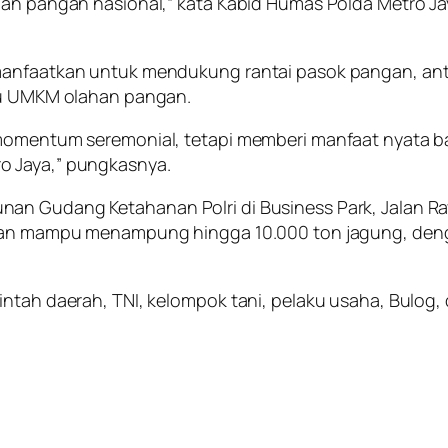
nan pangan nasional,” kata Kabid Humas Polda Metro Ja
manfaatkan untuk mendukung rantai pasok pangan, antar
aku UMKM olahan pangan.
 momentum seremonial, tetapi memberi manfaat nyata b
o Jaya,” pungkasnya.
nan Gudang Ketahanan Polri di Business Park, Jalan R
ksikan mampu menampung hingga 10.000 ton jagung, d
rintah daerah, TNI, kelompok tani, pelaku usaha, Bul