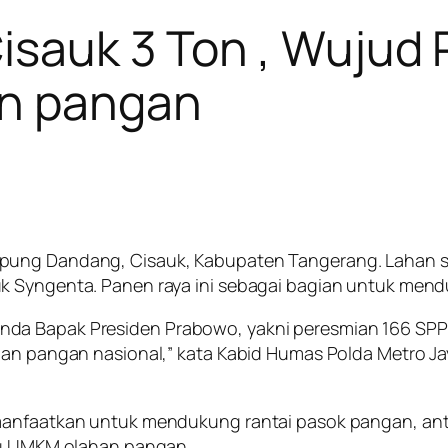
isauk 3 Ton , Wujud 
n pangan
ung Dandang, Cisauk, Kabupaten Tangerang. Lahan selu
uk Syngenta. Panen raya ini sebagai bagian untuk me
da Bapak Presiden Prabowo, yakni peresmian 166 SPPG 
nan pangan nasional,” kata Kabid Humas Polda Metro Ja
manfaatkan untuk mendukung rantai pasok pangan, antar
aku UMKM olahan pangan.