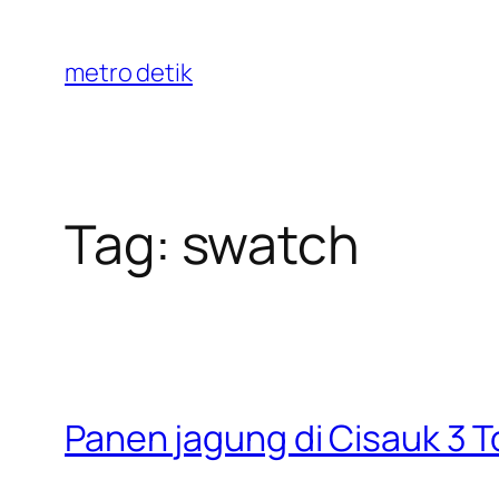
Skip
to
metro detik
content
Tag:
swatch
Panen jagung di Cisauk 3 