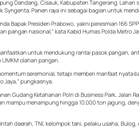
ung Dandang, Cisauk, Kabupaten Tangerang. Lahan selu
uk Syngenta. Panen raya ini sebagai bagian untuk me
da Bapak Presiden Prabowo, yakni peresmian 166 SPPG 
nan pangan nasional,” kata Kabid Humas Polda Metro Ja
manfaatkan untuk mendukung rantai pasok pangan, antar
aku UMKM olahan pangan.
 momentum seremonial, tetapi memberi manfaat nyata b
o Jaya,” pungkasnya.
nan Gudang Ketahanan Polri di Business Park, Jalan R
ksikan mampu menampung hingga 10.000 ton jagung, d
rintah daerah, TNI, kelompok tani, pelaku usaha, Bul