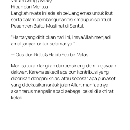
Valuta Asing (Valas)
Hibah dari Mertua
Langkah nyata ini adalah peluang emas untuk ikut
serta dalam pembangunan fisik maupun spiritual
Pesantren Baitul Muslihat di Sentul.
“Harta yang dititipkan hari ini, insyaAllah menjadi
amal jariyah untuk selamanya.”
— Gus Idon Ritto & Habib Feb bin Valas
Mari satukan langkah dan bersinergi demi kejayaan
dakwah. Karena sekecil apa pun kontribusi yang
diberikan dengan ikhlas, atau sebesar apa pun aset
yang didekasikan untuk jalan Allah, manfaatnya
akan terus mengalir abadi sebagai bekal di akhirat
kelak.