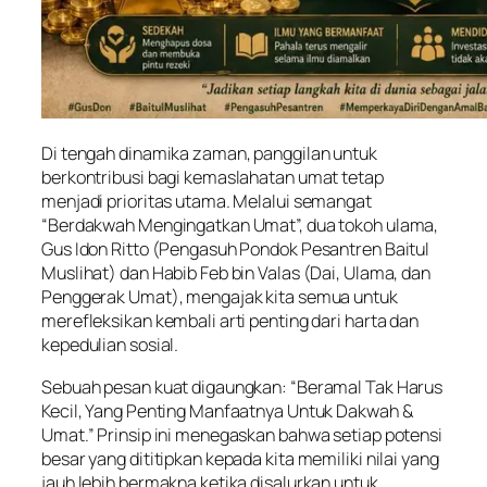
Di tengah dinamika zaman, panggilan untuk
berkontribusi bagi kemaslahatan umat tetap
menjadi prioritas utama. Melalui semangat
“Berdakwah Mengingatkan Umat”, dua tokoh ulama,
Gus Idon Ritto (Pengasuh Pondok Pesantren Baitul
Muslihat) dan Habib Feb bin Valas (Dai, Ulama, dan
Penggerak Umat), mengajak kita semua untuk
merefleksikan kembali arti penting dari harta dan
kepedulian sosial.
Sebuah pesan kuat digaungkan: “Beramal Tak Harus
Kecil, Yang Penting Manfaatnya Untuk Dakwah &
Umat.” Prinsip ini menegaskan bahwa setiap potensi
besar yang dititipkan kepada kita memiliki nilai yang
jauh lebih bermakna ketika disalurkan untuk