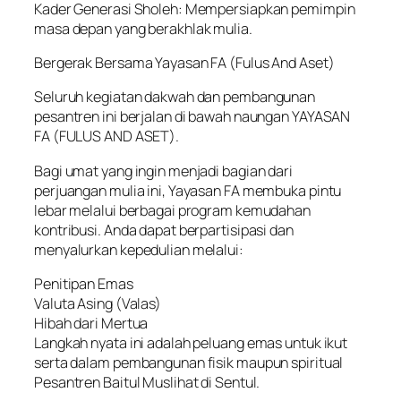
Kader Generasi Sholeh: Mempersiapkan pemimpin
masa depan yang berakhlak mulia.
Bergerak Bersama Yayasan FA (Fulus And Aset)
Seluruh kegiatan dakwah dan pembangunan
pesantren ini berjalan di bawah naungan YAYASAN
FA (FULUS AND ASET).
Bagi umat yang ingin menjadi bagian dari
perjuangan mulia ini, Yayasan FA membuka pintu
lebar melalui berbagai program kemudahan
kontribusi. Anda dapat berpartisipasi dan
menyalurkan kepedulian melalui:
Penitipan Emas
Valuta Asing (Valas)
Hibah dari Mertua
Langkah nyata ini adalah peluang emas untuk ikut
serta dalam pembangunan fisik maupun spiritual
Pesantren Baitul Muslihat di Sentul.