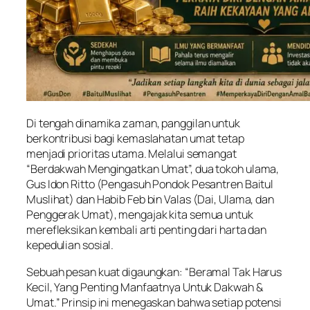
Di tengah dinamika zaman, panggilan untuk
berkontribusi bagi kemaslahatan umat tetap
menjadi prioritas utama. Melalui semangat
“Berdakwah Mengingatkan Umat”, dua tokoh ulama,
Gus Idon Ritto (Pengasuh Pondok Pesantren Baitul
Muslihat) dan Habib Feb bin Valas (Dai, Ulama, dan
Penggerak Umat), mengajak kita semua untuk
merefleksikan kembali arti penting dari harta dan
kepedulian sosial.
Sebuah pesan kuat digaungkan: “Beramal Tak Harus
Kecil, Yang Penting Manfaatnya Untuk Dakwah &
Umat.” Prinsip ini menegaskan bahwa setiap potensi