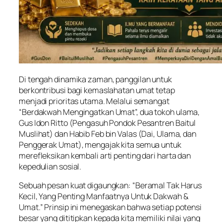
Di tengah dinamika zaman, panggilan untuk
berkontribusi bagi kemaslahatan umat tetap
menjadi prioritas utama. Melalui semangat
“Berdakwah Mengingatkan Umat”, dua tokoh ulama,
Gus Idon Ritto (Pengasuh Pondok Pesantren Baitul
Muslihat) dan Habib Feb bin Valas (Dai, Ulama, dan
Penggerak Umat), mengajak kita semua untuk
merefleksikan kembali arti penting dari harta dan
kepedulian sosial.
Sebuah pesan kuat digaungkan: “Beramal Tak Harus
Kecil, Yang Penting Manfaatnya Untuk Dakwah &
Umat.” Prinsip ini menegaskan bahwa setiap potensi
besar yang dititipkan kepada kita memiliki nilai yang