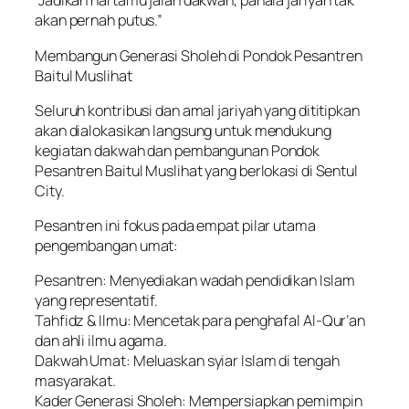
“Jadikan hartamu jalan dakwah, pahala jariyah tak
akan pernah putus.”
Membangun Generasi Sholeh di Pondok Pesantren
Baitul Muslihat
Seluruh kontribusi dan amal jariyah yang dititipkan
akan dialokasikan langsung untuk mendukung
kegiatan dakwah dan pembangunan Pondok
Pesantren Baitul Muslihat yang berlokasi di Sentul
City.
Pesantren ini fokus pada empat pilar utama
pengembangan umat:
Pesantren: Menyediakan wadah pendidikan Islam
yang representatif.
Tahfidz & Ilmu: Mencetak para penghafal Al-Qur’an
dan ahli ilmu agama.
Dakwah Umat: Meluaskan syiar Islam di tengah
masyarakat.
Kader Generasi Sholeh: Mempersiapkan pemimpin