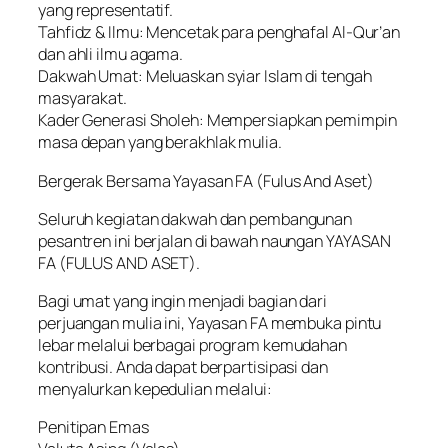
yang representatif.
Tahfidz & Ilmu: Mencetak para penghafal Al-Qur’an
dan ahli ilmu agama.
Dakwah Umat: Meluaskan syiar Islam di tengah
masyarakat.
Kader Generasi Sholeh: Mempersiapkan pemimpin
masa depan yang berakhlak mulia.
Bergerak Bersama Yayasan FA (Fulus And Aset)
Seluruh kegiatan dakwah dan pembangunan
pesantren ini berjalan di bawah naungan YAYASAN
FA (FULUS AND ASET).
Bagi umat yang ingin menjadi bagian dari
perjuangan mulia ini, Yayasan FA membuka pintu
lebar melalui berbagai program kemudahan
kontribusi. Anda dapat berpartisipasi dan
menyalurkan kepedulian melalui:
Penitipan Emas