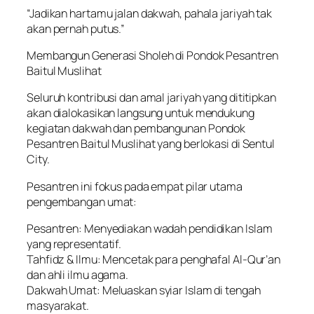
“Jadikan hartamu jalan dakwah, pahala jariyah tak
akan pernah putus.”
Membangun Generasi Sholeh di Pondok Pesantren
Baitul Muslihat
Seluruh kontribusi dan amal jariyah yang dititipkan
akan dialokasikan langsung untuk mendukung
kegiatan dakwah dan pembangunan Pondok
Pesantren Baitul Muslihat yang berlokasi di Sentul
City.
Pesantren ini fokus pada empat pilar utama
pengembangan umat:
Pesantren: Menyediakan wadah pendidikan Islam
yang representatif.
Tahfidz & Ilmu: Mencetak para penghafal Al-Qur’an
dan ahli ilmu agama.
Dakwah Umat: Meluaskan syiar Islam di tengah
masyarakat.