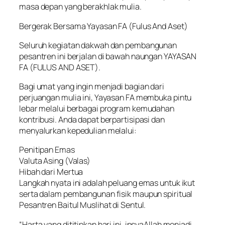
masa depan yang berakhlak mulia.
Bergerak Bersama Yayasan FA (Fulus And Aset)
Seluruh kegiatan dakwah dan pembangunan
pesantren ini berjalan di bawah naungan YAYASAN
FA (FULUS AND ASET).
Bagi umat yang ingin menjadi bagian dari
perjuangan mulia ini, Yayasan FA membuka pintu
lebar melalui berbagai program kemudahan
kontribusi. Anda dapat berpartisipasi dan
menyalurkan kepedulian melalui:
Penitipan Emas
Valuta Asing (Valas)
Hibah dari Mertua
Langkah nyata ini adalah peluang emas untuk ikut
serta dalam pembangunan fisik maupun spiritual
Pesantren Baitul Muslihat di Sentul.
“Harta yang dititipkan hari ini, insyaAllah menjadi