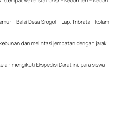
k (tempat water stations) – Kebon teh – Kebon
Jamur – Balai Desa Srogol – Lap. Tribrata – kolam
perkebunan dan melintasi jembatan dengan jarak
lah mengikuti Ekspedisi Darat ini, para siswa