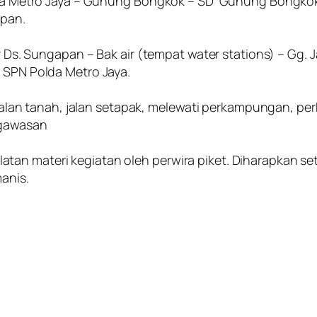
Polda Metro Jaya – Gunung Bongkok – SD Gunung Bongko
apan.
ir Ds. Sungapan – Bak air (tempat water stations) – Gg. 
– SPN Polda Metro Jaya.
en, jalan tanah, jalan setapak, melewati perkampungan, 
ngawasan
an materi kegiatan oleh perwira piket. Diharapkan sete
anis.