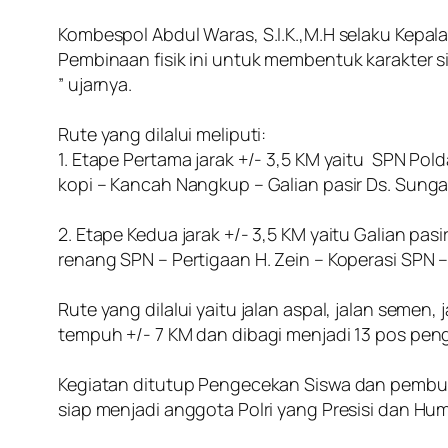
‎Kombespol Abdul Waras, S.I.K.,M.H selaku Kep
Pembinaan fisik ini untuk membentuk karakter s
” ujarnya.
‎Rute yang dilalui meliputi:
‎1. Etape Pertama jarak +/- 3,5 KM yaitu SPN 
kopi – Kancah Nangkup – Galian pasir Ds. Sung
‎2. Etape Kedua jarak +/- 3,5 KM yaitu Galian pas
renang SPN – Pertigaan H. Zein – Koperasi SPN 
‎Rute yang dilalui yaitu jalan aspal, jalan sem
tempuh +/- 7 KM dan dibagi menjadi 13 pos pe
‎Kegiatan ditutup Pengecekan Siswa dan pembulat
siap menjadi anggota Polri yang Presisi dan Hum