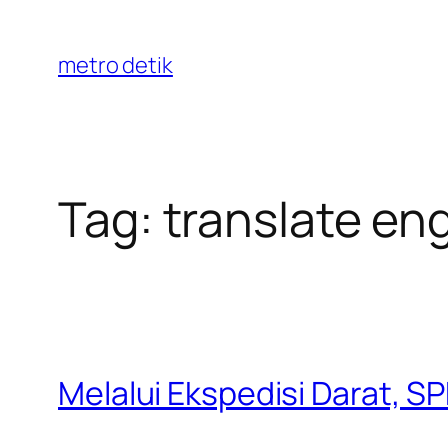
Skip
to
metro detik
content
Tag:
translate eng
Melalui Ekspedisi Darat, S