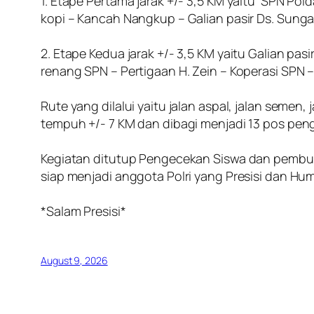
‎1. Etape Pertama jarak +/- 3,5 KM yaitu SPN 
kopi – Kancah Nangkup – Galian pasir Ds. Sung
‎2. Etape Kedua jarak +/- 3,5 KM yaitu Galian pas
renang SPN – Pertigaan H. Zein – Koperasi SPN 
‎Rute yang dilalui yaitu jalan aspal, jalan sem
tempuh +/- 7 KM dan dibagi menjadi 13 pos pe
‎Kegiatan ditutup Pengecekan Siswa dan pembulat
siap menjadi anggota Polri yang Presisi dan Hum
‎*Salam Presisi*
August 9, 2026