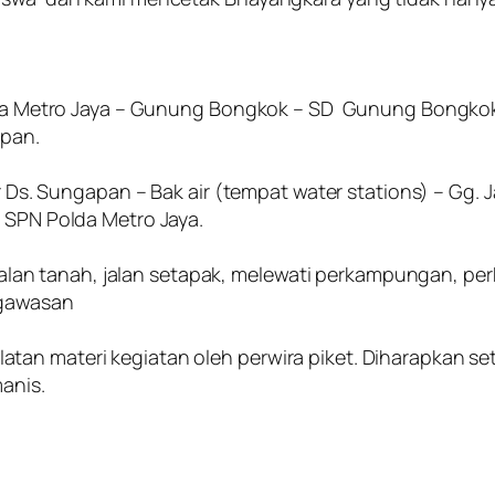
Polda Metro Jaya – Gunung Bongkok – SD Gunung Bongko
apan.
ir Ds. Sungapan – Bak air (tempat water stations) – Gg. 
– SPN Polda Metro Jaya.
en, jalan tanah, jalan setapak, melewati perkampungan, 
ngawasan
an materi kegiatan oleh perwira piket. Diharapkan sete
anis.