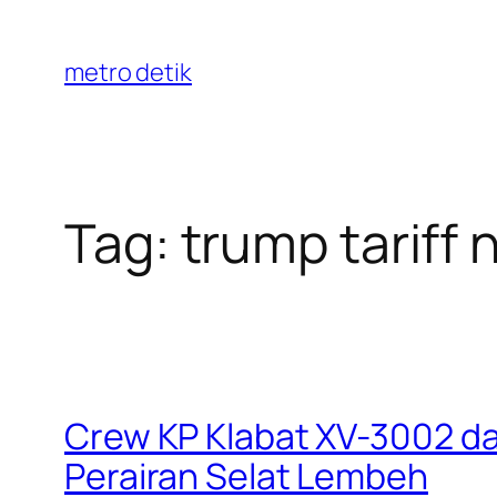
Skip
to
metro detik
content
Tag:
trump tariff
Crew KP Klabat XV-3002 dar
Perairan Selat Lembeh