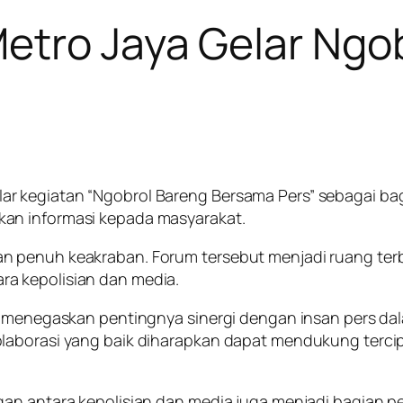
etro Jaya Gelar Ngo
r kegiatan “Ngobrol Bareng Bersama Pers” sebagai ba
an informasi kepada masyarakat.
 penuh keakraban. Forum tersebut menjadi ruang terbuk
a kepolisian dan media.
ya menegaskan pentingnya sinergi dengan insan pers da
laborasi yang baik diharapkan dapat mendukung tercip
ngan antara kepolisian dan media juga menjadi bagia