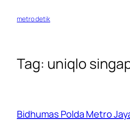
Skip
to
metro detik
content
Tag:
uniqlo singa
Bidhumas Polda Metro Jay