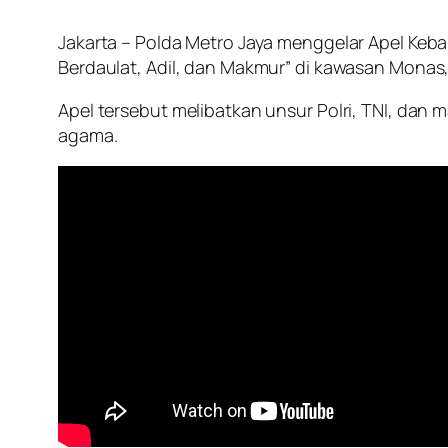
Jakarta – Polda Metro Jaya menggelar Apel Ke
Berdaulat, Adil, dan Makmur” di kawasan Monas,
Apel tersebut melibatkan unsur Polri, TNI, da
agama.