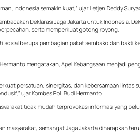
aman, Indonesia semakin kuat,” ujar Letjen Deddy Suryad
mbacakan Deklarasi Jaga Jakarta untuk Indonesia. Dekl
n perpecahan, serta memperkuat gotong royong.
kti sosial berupa pembagian paket sembako dan bakti k
i Hermanto mengatakan, Apel Kebangsaan menjadi pe
kuat persatuan, sinergitas, dan kebersamaan lintas 
dusif,” ujar Kombes Pol. Budi Hermanto.
arakat tidak mudah terprovokasi informasi yang belum 
, dan masyarakat, semangat Jaga Jakarta diharapkan t