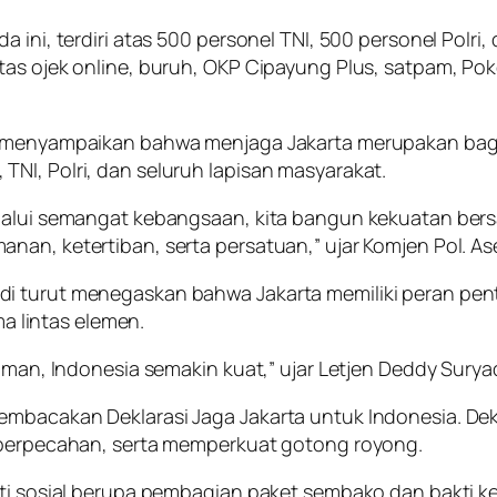
 ini, terdiri atas 500 personel TNI, 500 personel Polri
tas ojek online, buruh, OKP Cipayung Plus, satpam, Pok
i menyampaikan bahwa menjaga Jakarta merupakan bagi
NI, Polri, dan seluruh lapisan masyarakat.
lalui semangat kebangsaan, kita bangun kekuatan bersa
an, ketertiban, serta persatuan,” ujar Komjen Pol. Ase
i turut menegaskan bahwa Jakarta memiliki peran penti
ma lintas elemen.
aman, Indonesia semakin kuat,” ujar Letjen Deddy Suryad
mbacakan Deklarasi Jaga Jakarta untuk Indonesia. Dekl
n perpecahan, serta memperkuat gotong royong.
kti sosial berupa pembagian paket sembako dan bakti k