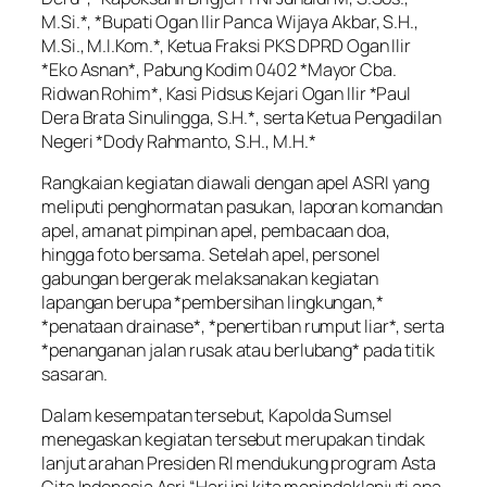
M.Si.*, *Bupati Ogan Ilir Panca Wijaya Akbar, S.H.,
M.Si., M.I.Kom.*, Ketua Fraksi PKS DPRD Ogan Ilir
*Eko Asnan*, Pabung Kodim 0402 *Mayor Cba.
Ridwan Rohim*, Kasi Pidsus Kejari Ogan Ilir *Paul
Dera Brata Sinulingga, S.H.*, serta Ketua Pengadilan
Negeri *Dody Rahmanto, S.H., M.H.*
Rangkaian kegiatan diawali dengan apel ASRI yang
meliputi penghormatan pasukan, laporan komandan
apel, amanat pimpinan apel, pembacaan doa,
hingga foto bersama. Setelah apel, personel
gabungan bergerak melaksanakan kegiatan
lapangan berupa *pembersihan lingkungan,*
*penataan drainase*, *penertiban rumput liar*, serta
*penanganan jalan rusak atau berlubang* pada titik
sasaran.
Dalam kesempatan tersebut, Kapolda Sumsel
menegaskan kegiatan tersebut merupakan tindak
lanjut arahan Presiden RI mendukung program Asta