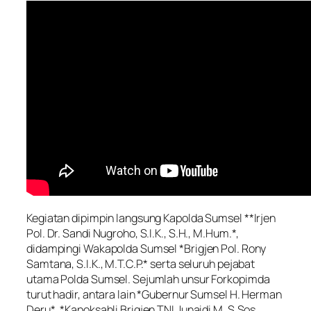
Kegiatan dipimpin langsung Kapolda Sumsel **Irjen
Pol. Dr. Sandi Nugroho, S.I.K., S.H., M.Hum.*,
didampingi Wakapolda Sumsel *Brigjen Pol. Rony
Samtana, S.I.K., M.T.C.P.* serta seluruh pejabat
utama Polda Sumsel. Sejumlah unsur Forkopimda
turut hadir, antara lain *Gubernur Sumsel H. Herman
Deru*, *Kapoksahli Brigjen TNI Junaidi M, S.Sos.,