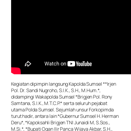
Kegiatan dipimpin langsung Kapolda Sumsel **Irjen
Pol. Dr. Sandi Nugroho, S.I.K., S.H., M.Hum.*,
didampingi Wakapolda Sumsel *Brigjen Pol. Rony
Samtana, S.I.K., M.T.C.P.* serta seluruh pejabat
utama Polda Sumsel. Sejumlah unsur Forkopimda
turut hadir, antara lain *Gubernur Sumsel H. Herman
Deru*, *Kapoksahli Brigjen TNI Junaidi M, S.Sos.,
M.Si.*, *Bupati Ogan Ilir Panca Wijaya Akbar, S.H.,