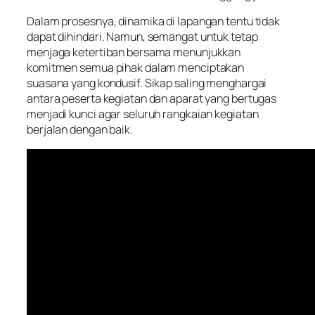
Dalam prosesnya, dinamika di lapangan tentu tidak
dapat dihindari. Namun, semangat untuk tetap
menjaga ketertiban bersama menunjukkan
komitmen semua pihak dalam menciptakan
suasana yang kondusif. Sikap saling menghargai
antara peserta kegiatan dan aparat yang bertugas
menjadi kunci agar seluruh rangkaian kegiatan
berjalan dengan baik.