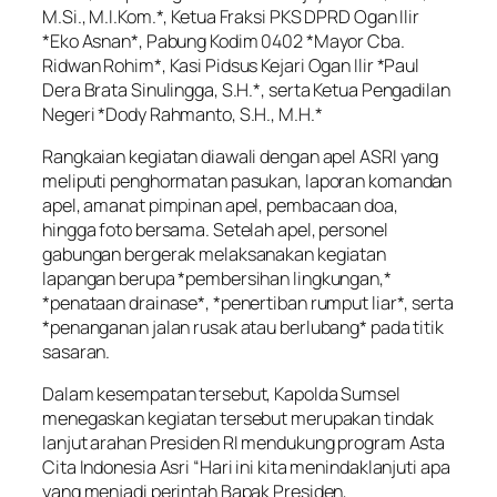
M.Si., M.I.Kom.*, Ketua Fraksi PKS DPRD Ogan Ilir
*Eko Asnan*, Pabung Kodim 0402 *Mayor Cba.
Ridwan Rohim*, Kasi Pidsus Kejari Ogan Ilir *Paul
Dera Brata Sinulingga, S.H.*, serta Ketua Pengadilan
Negeri *Dody Rahmanto, S.H., M.H.*
Rangkaian kegiatan diawali dengan apel ASRI yang
meliputi penghormatan pasukan, laporan komandan
apel, amanat pimpinan apel, pembacaan doa,
hingga foto bersama. Setelah apel, personel
gabungan bergerak melaksanakan kegiatan
lapangan berupa *pembersihan lingkungan,*
*penataan drainase*, *penertiban rumput liar*, serta
*penanganan jalan rusak atau berlubang* pada titik
sasaran.
Dalam kesempatan tersebut, Kapolda Sumsel
menegaskan kegiatan tersebut merupakan tindak
lanjut arahan Presiden RI mendukung program Asta
Cita Indonesia Asri “Hari ini kita menindaklanjuti apa
yang menjadi perintah Bapak Presiden,