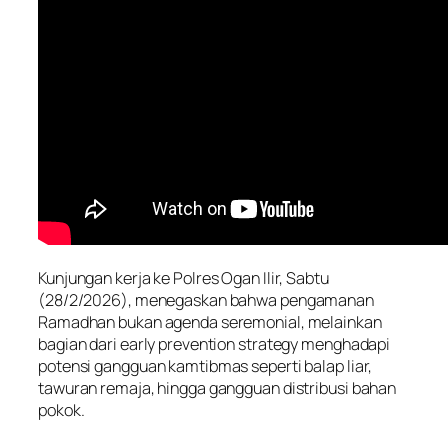
Kunjungan kerja ke Polres Ogan Ilir, Sabtu
(28/2/2026), menegaskan bahwa pengamanan
Ramadhan bukan agenda seremonial, melainkan
bagian dari early prevention strategy menghadapi
potensi gangguan kamtibmas seperti balap liar,
tawuran remaja, hingga gangguan distribusi bahan
pokok.