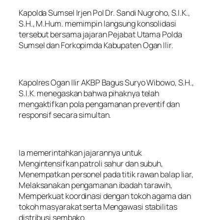
Kapolda Sumsel Irjen Pol Dr. Sandi Nugroho, S.I.K.,
S.H., M.Hum. memimpin langsung konsolidasi
tersebut bersama jajaran Pejabat Utama Polda
Sumsel dan Forkopimda Kabupaten Ogan Ilir.
Kapolres Ogan Ilir AKBP Bagus Suryo Wibowo, S.H.,
S.I.K. menegaskan bahwa pihaknya telah
mengaktifkan pola pengamanan preventif dan
responsif secara simultan.
Ia memerintahkan jajarannya untuk
Mengintensifkan patroli sahur dan subuh,
Menempatkan personel pada titik rawan balap liar,
Melaksanakan pengamanan ibadah tarawih,
Memperkuat koordinasi dengan tokoh agama dan
tokoh masyarakat serta Mengawasi stabilitas
distribusi sembako.