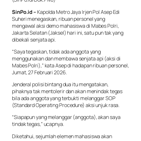
SinPo.id –
Kapolda Metro Jaya Irjen Pol Asep Edi
Suheri menegaskan, ribuan personel yang
mengawal aksi demo mahasiswa di Mabes Polri,
Jakarta Selatan (Jaksel) hari ini, satu pun tak yang
dibekali senjata api.
“Saya tegaskan, tidak ada anggota yang
menggunakan dan membawa senjata api (aksi di
Mabes Polri),” kata Asep di hadapan ribuan personel,
Jumat, 27 Februari 2026.
Jenderal polisi bintang dua itu mengatakan,
pihaknya tak mentolerir dan akan menindak tegas
bila ada anggota yang terbukti melanggar SOP
(Standard Operating Procedure) aksi unjuk rasa.
“Siapapun yang melanggar (anggota), akan saya
tindak tegas,” ucapnya.
Diketahui, sejumlah elemen mahasiswa akan