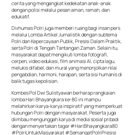
cerita yang mengangkat kedekatan anak-anak
dengan polisi melalui pesan aman, ramah, dan
edukatif.
Divhumas Polri juga memberi ruang bagi insan pers
melalui Lomba Artikel Jurnalistik dengan subtema
Polri dan Kepercayaan Publik, Presisi Dalam Praktik,
serta Polri di Tengah Tantangan Zaman. Selain itu,
masyarakat dapat mengikuti lomba fotografi,
cerpen, video edukasi, film animasi AI, cipta lagu,
melukis difabel, dan mural yang menonjolkan nilai
pengabdian, harmoni, harapan, serta sisi humanis di
balik tugas kepolisian.
Kombes Pol Dwi Sulistyawan berharap rangkaian
lomba Hari Bhayangkara ke-80 ini mampu
melahirkan karya-karya inspiratif yang memperkuat
hubungan Polri dengan masyarakat. Peserta juga
diimbau mengunggah karya di media sosial pribadi
dengan menyertakan tagar #HariBhayangkara80
#PolriUntukMasyarakat #SemangatPolriPresisi