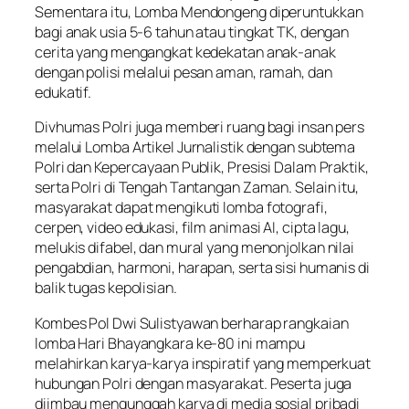
Sementara itu, Lomba Mendongeng diperuntukkan
bagi anak usia 5-6 tahun atau tingkat TK, dengan
cerita yang mengangkat kedekatan anak-anak
dengan polisi melalui pesan aman, ramah, dan
edukatif.
Divhumas Polri juga memberi ruang bagi insan pers
melalui Lomba Artikel Jurnalistik dengan subtema
Polri dan Kepercayaan Publik, Presisi Dalam Praktik,
serta Polri di Tengah Tantangan Zaman. Selain itu,
masyarakat dapat mengikuti lomba fotografi,
cerpen, video edukasi, film animasi AI, cipta lagu,
melukis difabel, dan mural yang menonjolkan nilai
pengabdian, harmoni, harapan, serta sisi humanis di
balik tugas kepolisian.
Kombes Pol Dwi Sulistyawan berharap rangkaian
lomba Hari Bhayangkara ke-80 ini mampu
melahirkan karya-karya inspiratif yang memperkuat
hubungan Polri dengan masyarakat. Peserta juga
diimbau mengunggah karya di media sosial pribadi