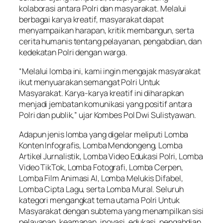
kolaborasi antara Polri dan masyarakat. Melalui
berbagai karya kreatif, masyarakat dapat
menyampaikan harapan, kritik membangun, serta
cerita humanis tentang pelayanan, pengabdian, dan
kedekatan Polri dengan warga.
“Melalui lomba ini, kami ingin mengajak masyarakat
ikut menyuarakan semangat Polri Untuk
Masyarakat. Karya-karya kreatif ini diharapkan
menjadi jembatan komunikasi yang positif antara
Polri dan publik,” ujar Kombes Pol Dwi Sulistyawan.
Adapun jenis lomba yang digelar meliputi Lomba
Konten Infografis, Lomba Mendongeng, Lomba
Artikel Jurnalistik, Lomba Video Edukasi Polri, Lomba
Video TikTok, Lomba Fotografi, Lomba Cerpen,
Lomba Film Animasi AI, Lomba Melukis Difabel,
Lomba Cipta Lagu, serta Lomba Mural. Seluruh
kategori mengangkat tema utama Polri Untuk
Masyarakat dengan subtema yang menampilkan sisi
pelayanan, keamanan, inovasi, edukasi, pengabdian,