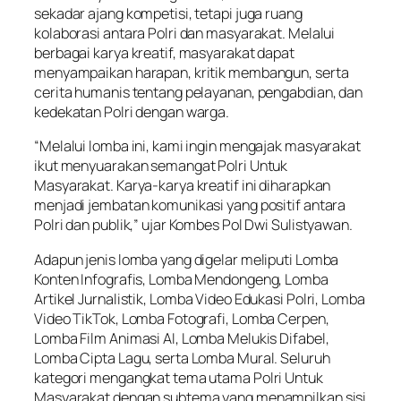
sekadar ajang kompetisi, tetapi juga ruang
kolaborasi antara Polri dan masyarakat. Melalui
berbagai karya kreatif, masyarakat dapat
menyampaikan harapan, kritik membangun, serta
cerita humanis tentang pelayanan, pengabdian, dan
kedekatan Polri dengan warga.
“Melalui lomba ini, kami ingin mengajak masyarakat
ikut menyuarakan semangat Polri Untuk
Masyarakat. Karya-karya kreatif ini diharapkan
menjadi jembatan komunikasi yang positif antara
Polri dan publik,” ujar Kombes Pol Dwi Sulistyawan.
Adapun jenis lomba yang digelar meliputi Lomba
Konten Infografis, Lomba Mendongeng, Lomba
Artikel Jurnalistik, Lomba Video Edukasi Polri, Lomba
Video TikTok, Lomba Fotografi, Lomba Cerpen,
Lomba Film Animasi AI, Lomba Melukis Difabel,
Lomba Cipta Lagu, serta Lomba Mural. Seluruh
kategori mengangkat tema utama Polri Untuk
Masyarakat dengan subtema yang menampilkan sisi