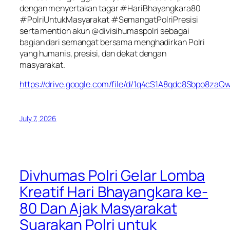
dengan menyertakan tagar #HariBhayangkara80
#PolriUntukMasyarakat #SemangatPolriPresisi
serta mention akun @divisihumaspolri sebagai
bagian dari semangat bersama menghadirkan Polri
yang humanis, presisi, dan dekat dengan
masyarakat.
https://drive.google.com/file/d/1q4cS1A8qdc8Sbpo8z
July 7, 2026
Divhumas Polri Gelar Lomba
Kreatif Hari Bhayangkara ke-
80 Dan Ajak Masyarakat
Suarakan Polri untuk