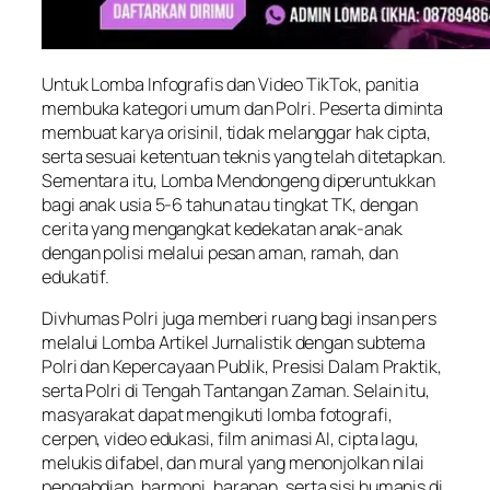
Untuk Lomba Infografis dan Video TikTok, panitia
membuka kategori umum dan Polri. Peserta diminta
membuat karya orisinil, tidak melanggar hak cipta,
serta sesuai ketentuan teknis yang telah ditetapkan.
Sementara itu, Lomba Mendongeng diperuntukkan
bagi anak usia 5-6 tahun atau tingkat TK, dengan
cerita yang mengangkat kedekatan anak-anak
dengan polisi melalui pesan aman, ramah, dan
edukatif.
Divhumas Polri juga memberi ruang bagi insan pers
melalui Lomba Artikel Jurnalistik dengan subtema
Polri dan Kepercayaan Publik, Presisi Dalam Praktik,
serta Polri di Tengah Tantangan Zaman. Selain itu,
masyarakat dapat mengikuti lomba fotografi,
cerpen, video edukasi, film animasi AI, cipta lagu,
melukis difabel, dan mural yang menonjolkan nilai
pengabdian, harmoni, harapan, serta sisi humanis di