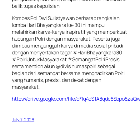
balik tugas kepolisian.
Kombes Pol Dwi Sulistyawan berharap rangkaian
lomba Hari Bhayangkara ke-80 ini mampu
melahirkan karya-karya inspiratif yang memperkuat
hubungan Polri dengan masyarakat. Peserta juga
diimbau mengunggah karya di media sosial pribadi
dengan menyertakan tagar #HariBhayangkara80
#PolriUntukMasyarakat #SemangatPolriPresisi
serta mention akun @divisihumaspolri sebagai
bagian dari semangat bersama menghadirkan Polri
yang humanis, presisi, dan dekat dengan
masyarakat.
https://drive.google.com/file/d/1q4cS1A8qdc8Sbpo8z
July 7, 2026