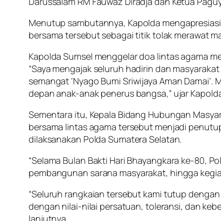
Darussalam RM Fauwaz Diradja dan Ketua Paguy
Menutup sambutannya, Kapolda mengapresiasi 
bersama tersebut sebagai titik tolak merawat 
Kapolda Sumsel menggelar doa lintas agama men
“Saya mengajak seluruh hadirin dan masyarakat
semangat ‘Nyago Bumi Sriwijaya Aman Damai’. Mar
depan anak-anak penerus bangsa,” ujar Kapolda
Sementara itu, Kepala Bidang Hubungan Masya
bersama lintas agama tersebut menjadi penutup
dilaksanakan Polda Sumatera Selatan.
“Selama Bulan Bakti Hari Bhayangkara ke-80, Pol
pembangunan sarana masyarakat, hingga kegiat
“Seluruh rangkaian tersebut kami tutup dengan
dengan nilai-nilai persatuan, toleransi, dan ke
lanjutnya.