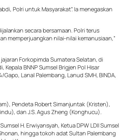
bdi, Polri untuk Masyarakat”. Ia menegaskan
.
ijalankan secara bersamaan. Polri terus
n memperjuangkan nilai-nilai kemanusiaan,”
ya jajaran Forkopimda Sumatera Selatan, di
i, Kepala BNNP Sumsel Brigjen Pol Hisar
044/Gapo, Lanal Palembang, Lanud SMH, BINDA,
lam), Pendeta Robert Simanjuntak (Kristen),
Hindu), dan J.S. Agus Zheng (Konghucu).
 Sumsel H. Erwiyansyah, Ketua DPW LDII Sumsel
bi Shonan, hingga tokoh adat Sultan Palembang