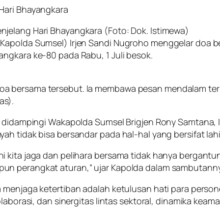
 Hari Bhayangkara
jelang Hari Bhayangkara (Foto: Dok. Istimewa)
Kapolda Sumsel) Irjen Sandi Nugroho menggelar doa be
ngkara ke-80 pada Rabu, 1 Juli besok.
a bersama tersebut. Ia membawa pesan mendalam terka
as).
ut didampingi Wakapolda Sumsel Brigjen Rony Samtana, 
ah tidak bisa bersandar pada hal-hal yang bersifat lah
ni kita jaga dan pelihara bersama tidak hanya bergan
un perangkat aturan,” ujar Kapolda dalam sambutanny
menjaga ketertiban adalah ketulusan hati para personel 
olaborasi, dan sinergitas lintas sektoral, dinamika kea