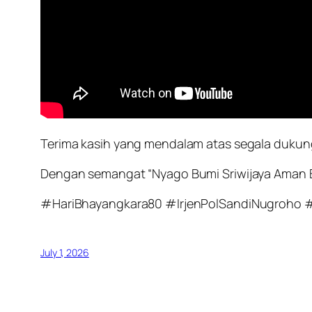
Terima kasih yang mendalam atas segala dukung
Dengan semangat “Nyago Bumi Sriwijaya Aman B
#HariBhayangkara80 #IrjenPolSandiNugroho
July 1, 2026