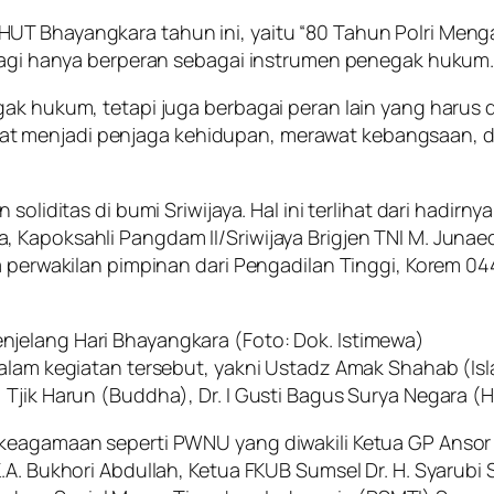
UT Bhayangkara tahun ini, yaitu “80 Tahun Polri Menga
 lagi hanya berperan sebagai instrumen penegak hukum
ak hukum, tetapi juga berbagai peran lain yang harus d
t menjadi penjaga kehidupan, merawat kebangsaan, da
soliditas di bumi Sriwijaya. Hal ini terlihat dari hadirn
 Kapoksahli Pangdam II/Sriwijaya Brigjen TNI M. Junaed
ta perwakilan pimpinan dari Pengadilan Tinggi, Korem 
jelang Hari Bhayangkara (Foto: Dok. Istimewa)
dalam kegiatan tersebut, yakni Ustadz Amak Shahab (Is
 Tjik Harun (Buddha), Dr. I Gusti Bagus Surya Negara (
 keagamaan seperti PWNU yang diwakili Ketua GP Ansor
K.A. Bukhori Abdullah, Ketua FKUB Sumsel Dr. H. Syaru