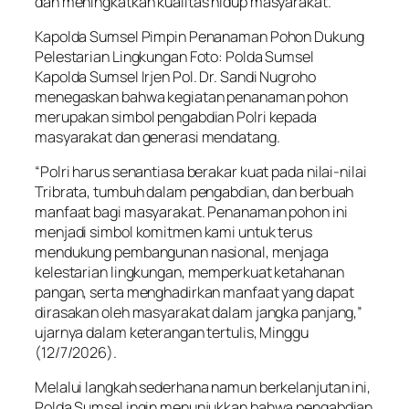
dan meningkatkan kualitas hidup masyarakat.
Kapolda Sumsel Pimpin Penanaman Pohon Dukung
Pelestarian Lingkungan Foto: Polda Sumsel
Kapolda Sumsel Irjen Pol. Dr. Sandi Nugroho
menegaskan bahwa kegiatan penanaman pohon
merupakan simbol pengabdian Polri kepada
masyarakat dan generasi mendatang.
“Polri harus senantiasa berakar kuat pada nilai-nilai
Tribrata, tumbuh dalam pengabdian, dan berbuah
manfaat bagi masyarakat. Penanaman pohon ini
menjadi simbol komitmen kami untuk terus
mendukung pembangunan nasional, menjaga
kelestarian lingkungan, memperkuat ketahanan
pangan, serta menghadirkan manfaat yang dapat
dirasakan oleh masyarakat dalam jangka panjang,”
ujarnya dalam keterangan tertulis, Minggu
(12/7/2026).
Melalui langkah sederhana namun berkelanjutan ini,
Polda Sumsel ingin menunjukkan bahwa pengabdian