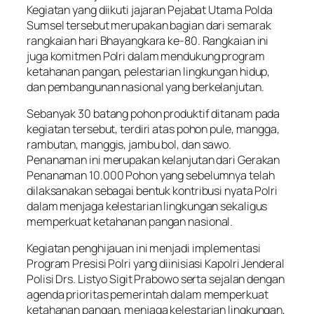
Kegiatan yang diikuti jajaran Pejabat Utama Polda
Sumsel tersebut merupakan bagian dari semarak
rangkaian hari Bhayangkara ke-80. Rangkaian ini
juga komitmen Polri dalam mendukung program
ketahanan pangan, pelestarian lingkungan hidup,
dan pembangunan nasional yang berkelanjutan.
Sebanyak 30 batang pohon produktif ditanam pada
kegiatan tersebut, terdiri atas pohon pule, mangga,
rambutan, manggis, jambu bol, dan sawo.
Penanaman ini merupakan kelanjutan dari Gerakan
Penanaman 10.000 Pohon yang sebelumnya telah
dilaksanakan sebagai bentuk kontribusi nyata Polri
dalam menjaga kelestarian lingkungan sekaligus
memperkuat ketahanan pangan nasional.
Kegiatan penghijauan ini menjadi implementasi
Program Presisi Polri yang diinisiasi Kapolri Jenderal
Polisi Drs. Listyo Sigit Prabowo serta sejalan dengan
agenda prioritas pemerintah dalam memperkuat
ketahanan pangan, menjaga kelestarian lingkungan,