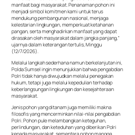
manfaat bagi masyarakat. Penanaman pohon ini
menjadi simbol komitmen kami untuk terus
mendukung pembangunan nasional, menjaga
kelestarian lingkungan, memperkuat ketahanan
pangan, serta menghadirkan manfaat yang dapat
dirasakan oleh masyarakat dalam jangka panjang,”
ujarnya dalam keterangan tertulis, Minggu
(12/7/2026).
Melalui langkah sederhana namun berkelanjutan ini,
Polda Sumsel ingin menunjukkan bahwa pengabdian
Polri tidak hanya diwujudkan melalui penegakan
hukum, tetapi juga melalui kepedulian terhadap
keberlangsungan lingkungan dan kesejahteraan
masyarakat.
Jenis pohon yang ditanam juga memiliki makna
filosofis yang mencerminkan nilai-nilai pengabdian
Polri. Pohon pule melambangkan keteguhan,
perlindungan, dan keteduhan yang diberikan Polri
kepada masyarakat, sementara pohon mangga,