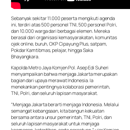
Sebanyak sekitar 11.000 peserta mengikuti agenda
ini, terdiri atas 500 personel TNI, 500 personel Polri,
dan 10.000 warga dari berbagai elemen. Mereka
berasal dari organisasi kemasyarakatan, komunitas
ojek online, buruh, OKP Cipayung Plus, satpam,
Pokdar Kamtibmas, pelajar, hingga Saka
Bhayangkara.
Kapolda Metro Jaya Komjen Pol. Asep Edi Suheri
menyampaikan bahwa menjaga Jakarta merupakan
bagian dari upaya merawat Indonesia. Ia
menekankan pentingnya kolaborasi pemerintah,
TNI, Polri, dan seluruh lapisan masyarakat.
“Menjaga Jakarta berarti menjaga Indonesia. Melalui
semangat kebangsaan, kita bangun kekuatan
bersama antara unsur pemerintah, TNI, Polri, dan
seluruh lapisan masyarakat untuk menjaga
keamanan, ketertiban, serta persatuan,” ujar Komjen