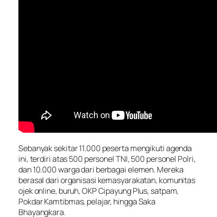
Sebanyak sekitar 11.000 peserta mengikuti agenda
ini, terdiri atas 500 personel TNI, 500 personel Polri,
dan 10.000 warga dari berbagai elemen. Mereka
berasal dari organisasi kemasyarakatan, komunitas
ojek online, buruh, OKP Cipayung Plus, satpam,
Pokdar Kamtibmas, pelajar, hingga Saka
Bhayangkara.