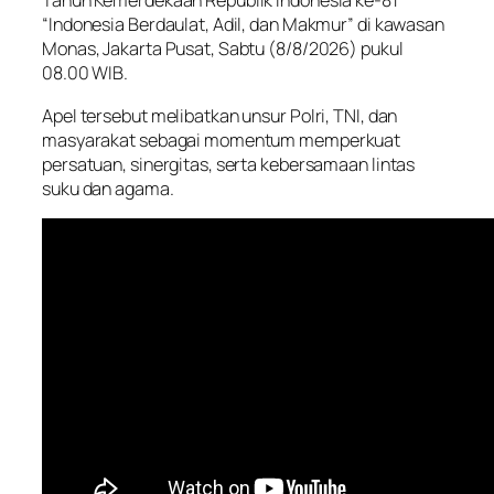
Tahun Kemerdekaan Republik Indonesia ke-81
“Indonesia Berdaulat, Adil, dan Makmur” di kawasan
Monas, Jakarta Pusat, Sabtu (8/8/2026) pukul
08.00 WIB.
Apel tersebut melibatkan unsur Polri, TNI, dan
masyarakat sebagai momentum memperkuat
persatuan, sinergitas, serta kebersamaan lintas
suku dan agama.