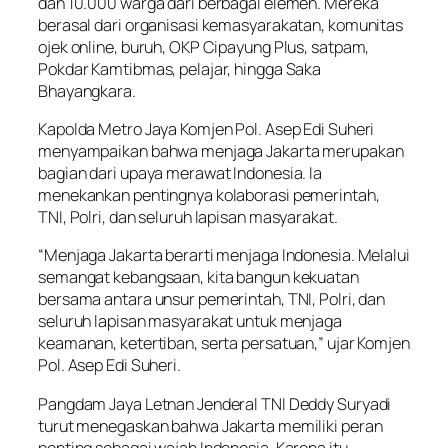
dan 10.000 warga dari berbagai elemen. Mereka
berasal dari organisasi kemasyarakatan, komunitas
ojek online, buruh, OKP Cipayung Plus, satpam,
Pokdar Kamtibmas, pelajar, hingga Saka
Bhayangkara.
Kapolda Metro Jaya Komjen Pol. Asep Edi Suheri
menyampaikan bahwa menjaga Jakarta merupakan
bagian dari upaya merawat Indonesia. Ia
menekankan pentingnya kolaborasi pemerintah,
TNI, Polri, dan seluruh lapisan masyarakat.
“Menjaga Jakarta berarti menjaga Indonesia. Melalui
semangat kebangsaan, kita bangun kekuatan
bersama antara unsur pemerintah, TNI, Polri, dan
seluruh lapisan masyarakat untuk menjaga
keamanan, ketertiban, serta persatuan,” ujar Komjen
Pol. Asep Edi Suheri.
Pangdam Jaya Letnan Jenderal TNI Deddy Suryadi
turut menegaskan bahwa Jakarta memiliki peran
penting sebagai wajah Indonesia. Karena itu,