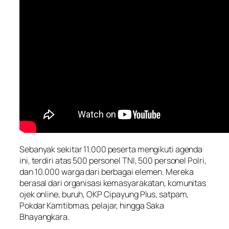
Sebanyak sekitar 11.000 peserta mengikuti agenda
ini, terdiri atas 500 personel TNI, 500 personel Polri,
dan 10.000 warga dari berbagai elemen. Mereka
berasal dari organisasi kemasyarakatan, komunitas
ojek online, buruh, OKP Cipayung Plus, satpam,
Pokdar Kamtibmas, pelajar, hingga Saka
Bhayangkara.