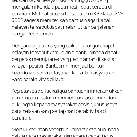
sebuah kapal nelayan KM Flaminggo 02 yang
mengalami kendala pada mesin saat berada di
perairan. Melihat situasi tersebut, kru KP Klabat XV-
3002 segera memberikan bantuan agar kapal
nelayan tersebut dapat melanjutkan perjalanan
dengan lebih aman.
Dengan kerja sama yang baik di lapangan, kapal
nelayan tersebut kemudian dibantu hingga dapat
bergerak menuju area yang lebih aman di sekitar
wilayah pesisir. Bantuan ini menjadi bentuk
kepedulian serta pelayanan kepada masyarakat
yang beraktivitas di laut.
Kegiatan patroli sekaligus bantuan ini menunjukkan
peran aparat dalam memberikan rasa aman dan
dukungan kepada masyarakat pesisir, khususnya
para nelayan yang setiap hari beraktivitas di
perairan.
Melalui kegiatan seperti ini, diharapkan hubungan
baik antara masyarakat dan aparat dapat terus