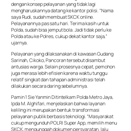
dengan konsep pelayanan yang tidak lagi
mengharuskannya datang ke kantor polisi. “Nama
saya Rudi, sudah membuat SKCK online.
Pelayanannya pas satu hari. Terima kasih untuk
Polda, sudah bisa jemput bola. Jadi tidak perlu ke
Polda atau ke Polres, cukup dekat kantor saja,”
ujarnya.
Pelayanan yang dilaksanakan di kawasan Gudang
Sarinah, Cikoko, Pancoran tersebut disambut
antusias warga. Selain prosesnya cepat, pemohon
juga merasa lebih efisien karena waktu tunggu
relatif singkat dan tahapan administrasi telah
dilakukan secara daring sebelumnya.
Pamin 1 Sie Yanmin Ditintelkam Polda Metro Jaya,
Ipda M. Alghifari, menjelaskan bahwa layanan
keliling ini merupakan bentuk transformasi
pelayanan publik berbasis teknologi. “Masyarakat
cukup mengunduh POLRI Super App, memilih menu
SKCK, mengunggah dokumen persyaratan, lalu