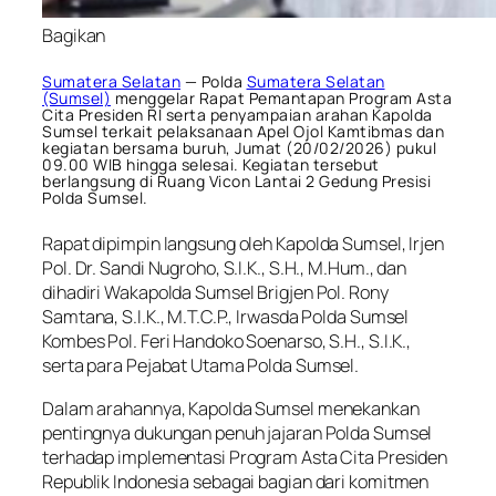
Bagikan
Sumatera Selatan
— Polda
Sumatera Selatan
(Sumsel)
menggelar Rapat Pemantapan Program Asta
Cita Presiden RI serta penyampaian arahan Kapolda
Sumsel terkait pelaksanaan Apel Ojol Kamtibmas dan
kegiatan bersama buruh, Jumat (20/02/2026) pukul
09.00 WIB hingga selesai. Kegiatan tersebut
berlangsung di Ruang Vicon Lantai 2 Gedung Presisi
Polda Sumsel.
Rapat dipimpin langsung oleh Kapolda Sumsel, Irjen
Pol. Dr. Sandi Nugroho, S.I.K., S.H., M.Hum., dan
dihadiri Wakapolda Sumsel Brigjen Pol. Rony
Samtana, S.I.K., M.T.C.P., Irwasda Polda Sumsel
Kombes Pol. Feri Handoko Soenarso, S.H., S.I.K.,
serta para Pejabat Utama Polda Sumsel.
Dalam arahannya, Kapolda Sumsel menekankan
pentingnya dukungan penuh jajaran Polda Sumsel
terhadap implementasi Program Asta Cita Presiden
Republik Indonesia sebagai bagian dari komitmen