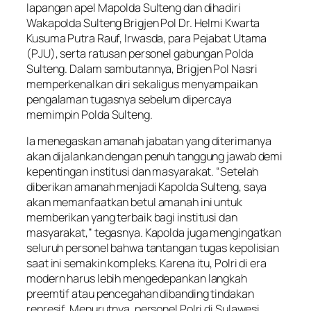
lapangan apel Mapolda Sulteng dan dihadiri
Wakapolda Sulteng Brigjen Pol Dr. Helmi Kwarta
Kusuma Putra Rauf, Irwasda, para Pejabat Utama
(PJU), serta ratusan personel gabungan Polda
Sulteng. Dalam sambutannya, Brigjen Pol Nasri
memperkenalkan diri sekaligus menyampaikan
pengalaman tugasnya sebelum dipercaya
memimpin Polda Sulteng.
Ia menegaskan amanah jabatan yang diterimanya
akan dijalankan dengan penuh tanggung jawab demi
kepentingan institusi dan masyarakat. “Setelah
diberikan amanah menjadi Kapolda Sulteng, saya
akan memanfaatkan betul amanah ini untuk
memberikan yang terbaik bagi institusi dan
masyarakat,” tegasnya. Kapolda juga mengingatkan
seluruh personel bahwa tantangan tugas kepolisian
saat ini semakin kompleks. Karena itu, Polri di era
modern harus lebih mengedepankan langkah
preemtif atau pencegahan dibanding tindakan
represif. Menurutnya, personel Polri di Sulawesi