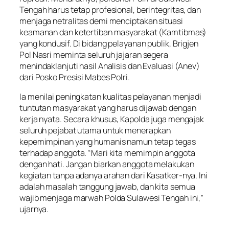
Tengah harus tetap profesional, berintegritas, dan
menjaga netralitas demi menciptakan situasi
keamanan dan ketertiban masyarakat (Kamtibmas)
yang kondusif. Di bidang pelayanan publik, Brigjen
Pol Nasri meminta seluruh jajaran segera
menindaklanjuti hasil Analisis dan Evaluasi (Anev)
dari Posko Presisi Mabes Polri.
Ia menilai peningkatan kualitas pelayanan menjadi
tuntutan masyarakat yang harus dijawab dengan
kerja nyata. Secara khusus, Kapolda juga mengajak
seluruh pejabat utama untuk menerapkan
kepemimpinan yang humanis namun tetap tegas
terhadap anggota. “Mari kita memimpin anggota
dengan hati. Jangan biarkan anggota melakukan
kegiatan tanpa adanya arahan dari Kasatker-nya. Ini
adalah masalah tanggung jawab, dan kita semua
wajib menjaga marwah Polda Sulawesi Tengah ini,”
ujarnya.