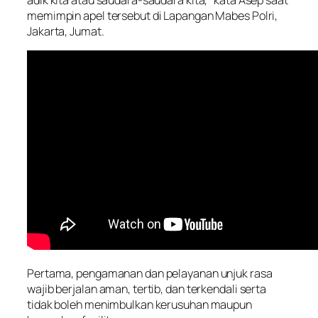
adik kita atau saudara-saudara kita,” kata Asep saat
memimpin apel tersebut di Lapangan Mabes Polri,
Jakarta, Jumat.
Pertama, pengamanan dan pelayanan unjuk rasa
wajib berjalan aman, tertib, dan terkendali serta
tidak boleh menimbulkan kerusuhan maupun