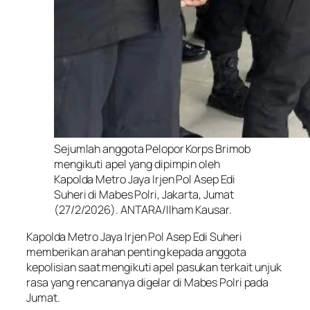
Sejumlah anggota Pelopor Korps Brimob
mengikuti apel yang dipimpin oleh
Kapolda Metro Jaya Irjen Pol Asep Edi
Suheri di Mabes Polri, Jakarta, Jumat
(27/2/2026). ANTARA/Ilham Kausar.
Kapolda Metro Jaya Irjen Pol Asep Edi Suheri
memberikan arahan penting kepada anggota
kepolisian saat mengikuti apel pasukan terkait unjuk
rasa yang rencananya digelar di Mabes Polri pada
Jumat.