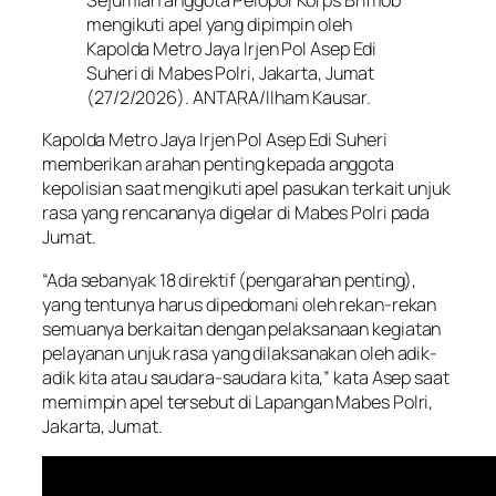
Sejumlah anggota Pelopor Korps Brimob
mengikuti apel yang dipimpin oleh
Kapolda Metro Jaya Irjen Pol Asep Edi
Suheri di Mabes Polri, Jakarta, Jumat
(27/2/2026). ANTARA/Ilham Kausar.
Kapolda Metro Jaya Irjen Pol Asep Edi Suheri
memberikan arahan penting kepada anggota
kepolisian saat mengikuti apel pasukan terkait unjuk
rasa yang rencananya digelar di Mabes Polri pada
Jumat.
“Ada sebanyak 18 direktif (pengarahan penting),
yang tentunya harus dipedomani oleh rekan-rekan
semuanya berkaitan dengan pelaksanaan kegiatan
pelayanan unjuk rasa yang dilaksanakan oleh adik-
adik kita atau saudara-saudara kita,” kata Asep saat
memimpin apel tersebut di Lapangan Mabes Polri,
Jakarta, Jumat.