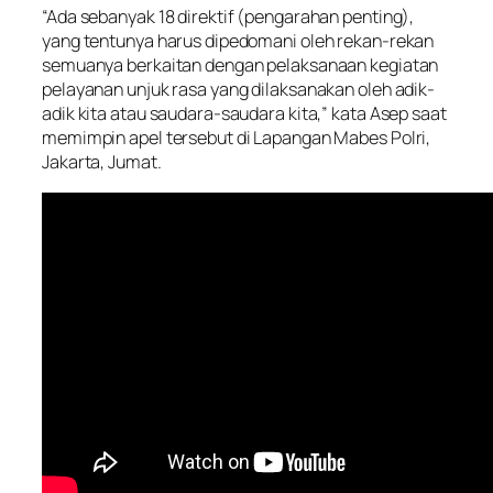
“Ada sebanyak 18 direktif (pengarahan penting),
yang tentunya harus dipedomani oleh rekan-rekan
semuanya berkaitan dengan pelaksanaan kegiatan
pelayanan unjuk rasa yang dilaksanakan oleh adik-
adik kita atau saudara-saudara kita,” kata Asep saat
memimpin apel tersebut di Lapangan Mabes Polri,
Jakarta, Jumat.