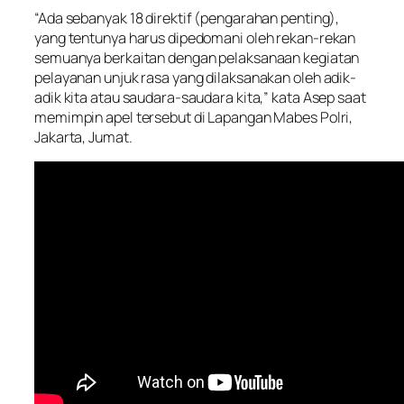
“Ada sebanyak 18 direktif (pengarahan penting),
yang tentunya harus dipedomani oleh rekan-rekan
semuanya berkaitan dengan pelaksanaan kegiatan
pelayanan unjuk rasa yang dilaksanakan oleh adik-
adik kita atau saudara-saudara kita,” kata Asep saat
memimpin apel tersebut di Lapangan Mabes Polri,
Jakarta, Jumat.