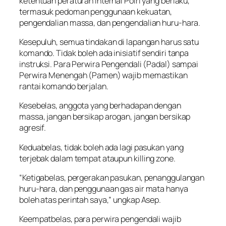
ketentuan peraturan internal Polri yang berlaku,
termasuk pedoman penggunaan kekuatan,
pengendalian massa, dan pengendalian huru-hara.
Kesepuluh, semua tindakan di lapangan harus satu
komando. Tidak boleh ada inisiatif sendiri tanpa
instruksi. Para Perwira Pengendali (Padal) sampai
Perwira Menengah (Pamen) wajib memastikan
rantai komando berjalan.
Kesebelas, anggota yang berhadapan dengan
massa, jangan bersikap arogan, jangan bersikap
agresif.
Keduabelas, tidak boleh ada lagi pasukan yang
terjebak dalam tempat ataupun
killing zone
.
“Ketigabelas, pergerakan pasukan, penanggulangan
huru-hara, dan penggunaan gas air mata hanya
boleh atas perintah saya,” ungkap Asep.
Keempatbelas, para perwira pengendali wajib