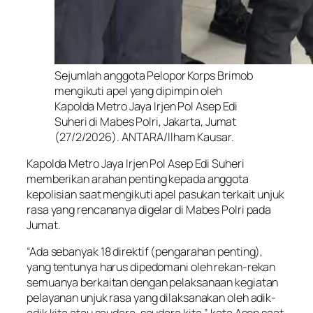
Sejumlah anggota Pelopor Korps Brimob
mengikuti apel yang dipimpin oleh
Kapolda Metro Jaya Irjen Pol Asep Edi
Suheri di Mabes Polri, Jakarta, Jumat
(27/2/2026). ANTARA/Ilham Kausar.
Kapolda Metro Jaya Irjen Pol Asep Edi Suheri
memberikan arahan penting kepada anggota
kepolisian saat mengikuti apel pasukan terkait unjuk
rasa yang rencananya digelar di Mabes Polri pada
Jumat.
“Ada sebanyak 18 direktif (pengarahan penting),
yang tentunya harus dipedomani oleh rekan-rekan
semuanya berkaitan dengan pelaksanaan kegiatan
pelayanan unjuk rasa yang dilaksanakan oleh adik-