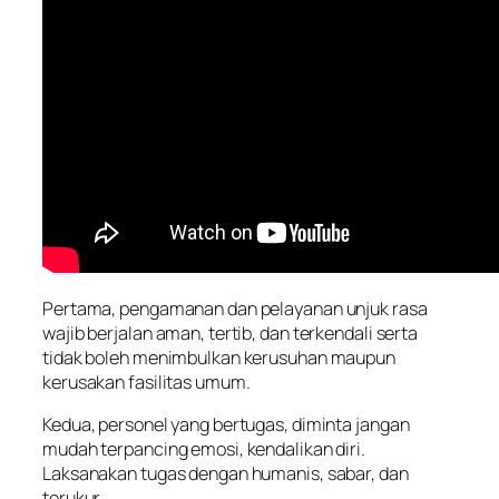
Pertama, pengamanan dan pelayanan unjuk rasa
wajib berjalan aman, tertib, dan terkendali serta
tidak boleh menimbulkan kerusuhan maupun
kerusakan fasilitas umum.
Kedua, personel yang bertugas, diminta jangan
mudah terpancing emosi, kendalikan diri.
Laksanakan tugas dengan humanis, sabar, dan
terukur.