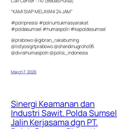
Call Center : 110 (Bebas Pulsa)
“KAMI SIAP MELAYANI 24 JAM”
#polripresisi #polriuntukmasyarakat
#poldasumsel #humaspolri #kapoldasumsel
@prabowo @gibran_rakabuming
@listyosigitprabowo @shandinugroho95
@divisihumaspolri @polisi_indonesia
March 7, 2026
Sinergi Keamanan dan
Industri Sawit. Polda Sumsel
Jalin Kerjasama dgn PT.