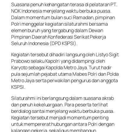
Suasana penuh kehangatan terasa di pelataran PT.
NOK Indonesia menjelang waktu berbuka puasa.
Dalam momentum bulan suci Ramadan, pimpinan
Polri menggelar kegiatan silaturahmi bersama
elemen buruh yang tergabung dalam Dewan
Pimpinan Daerah Konfederasi Serikat Pekerja
Seluruh Indonesia (DPD KSPSI).
Kegiatan tersebut dihadiri langsung oleh Listyo Sigit
Prabowo selaku Kapolri yang didampingi oleh
Karyoto sebagai Kapolda Metro Jaya. Turut hadir
pula sejumlah pejabat utama Mabes Polri dan Polda
Metro Jaya serta perwakilan pengurus dan anggota
KSPSI.
Silaturahmi ini berlangsung dalam suasana akrab
dan penuh kekeluargaan. Para peserta terlihat
berdialog santai menjelang waktu berbuka puasa.
Kegiatan tersebut menjadi momentum penting
untuk mempererat hubungan antara Polri dengan
kalangan pekerja, sekaligus membangun