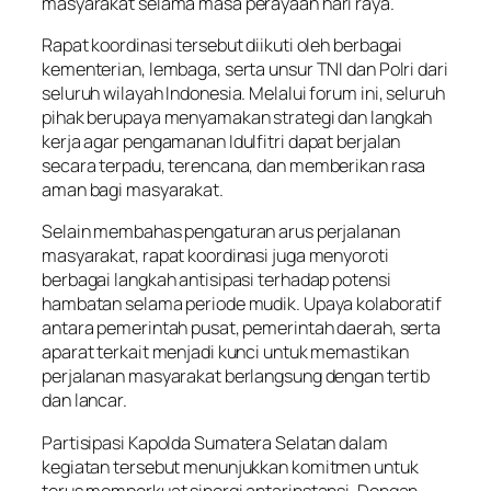
masyarakat selama masa perayaan hari raya.
Rapat koordinasi tersebut diikuti oleh berbagai
kementerian, lembaga, serta unsur TNI dan Polri dari
seluruh wilayah Indonesia. Melalui forum ini, seluruh
pihak berupaya menyamakan strategi dan langkah
kerja agar pengamanan Idulfitri dapat berjalan
secara terpadu, terencana, dan memberikan rasa
aman bagi masyarakat.
Selain membahas pengaturan arus perjalanan
masyarakat, rapat koordinasi juga menyoroti
berbagai langkah antisipasi terhadap potensi
hambatan selama periode mudik. Upaya kolaboratif
antara pemerintah pusat, pemerintah daerah, serta
aparat terkait menjadi kunci untuk memastikan
perjalanan masyarakat berlangsung dengan tertib
dan lancar.
Partisipasi Kapolda Sumatera Selatan dalam
kegiatan tersebut menunjukkan komitmen untuk
terus memperkuat sinergi antarinstansi. Dengan