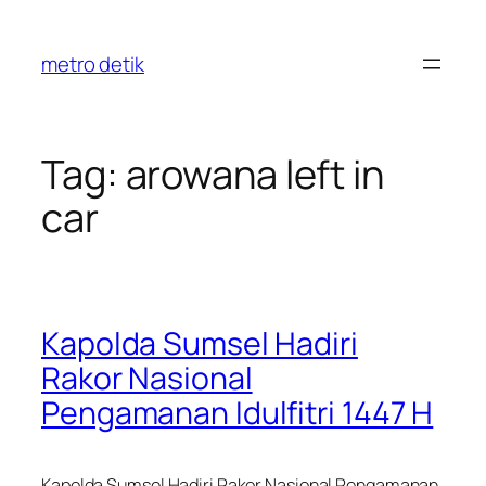
Skip
to
metro detik
content
Tag:
arowana left in
car
Kapolda Sumsel Hadiri
Rakor Nasional
Pengamanan Idulfitri 1447 H
Kapolda Sumsel Hadiri Rakor Nasional Pengamanan