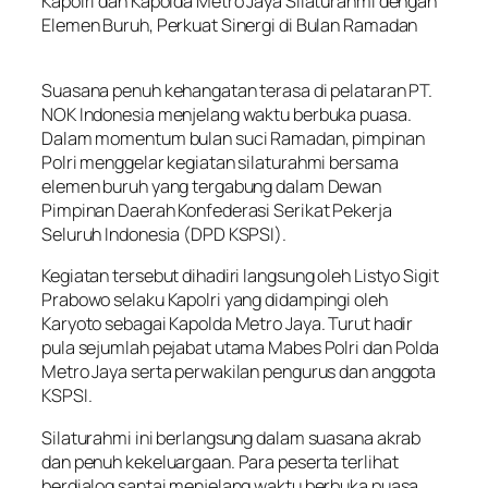
Kapolri dan Kapolda Metro Jaya Silaturahmi dengan
Elemen Buruh, Perkuat Sinergi di Bulan Ramadan
Suasana penuh kehangatan terasa di pelataran PT.
NOK Indonesia menjelang waktu berbuka puasa.
Dalam momentum bulan suci Ramadan, pimpinan
Polri menggelar kegiatan silaturahmi bersama
elemen buruh yang tergabung dalam Dewan
Pimpinan Daerah Konfederasi Serikat Pekerja
Seluruh Indonesia (DPD KSPSI).
Kegiatan tersebut dihadiri langsung oleh Listyo Sigit
Prabowo selaku Kapolri yang didampingi oleh
Karyoto sebagai Kapolda Metro Jaya. Turut hadir
pula sejumlah pejabat utama Mabes Polri dan Polda
Metro Jaya serta perwakilan pengurus dan anggota
KSPSI.
Silaturahmi ini berlangsung dalam suasana akrab
dan penuh kekeluargaan. Para peserta terlihat
berdialog santai menjelang waktu berbuka puasa.