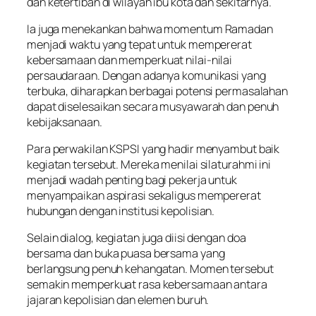
dan ketertiban di wilayah ibu kota dan sekitarnya.
Ia juga menekankan bahwa momentum Ramadan
menjadi waktu yang tepat untuk mempererat
kebersamaan dan memperkuat nilai-nilai
persaudaraan. Dengan adanya komunikasi yang
terbuka, diharapkan berbagai potensi permasalahan
dapat diselesaikan secara musyawarah dan penuh
kebijaksanaan.
Para perwakilan KSPSI yang hadir menyambut baik
kegiatan tersebut. Mereka menilai silaturahmi ini
menjadi wadah penting bagi pekerja untuk
menyampaikan aspirasi sekaligus mempererat
hubungan dengan institusi kepolisian.
Selain dialog, kegiatan juga diisi dengan doa
bersama dan buka puasa bersama yang
berlangsung penuh kehangatan. Momen tersebut
semakin memperkuat rasa kebersamaan antara
jajaran kepolisian dan elemen buruh.