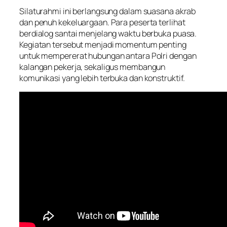
Silaturahmi ini berlangsung dalam suasana akrab
dan penuh kekeluargaan. Para peserta terlihat
berdialog santai menjelang waktu berbuka puasa.
Kegiatan tersebut menjadi momentum penting
untuk mempererat hubungan antara Polri dengan
kalangan pekerja, sekaligus membangun
komunikasi yang lebih terbuka dan konstruktif.