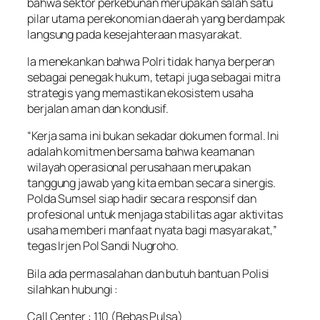
bahwa sektor perkebunan merupakan salah satu
pilar utama perekonomian daerah yang berdampak
langsung pada kesejahteraan masyarakat.
Ia menekankan bahwa Polri tidak hanya berperan
sebagai penegak hukum, tetapi juga sebagai mitra
strategis yang memastikan ekosistem usaha
berjalan aman dan kondusif.
“Kerja sama ini bukan sekadar dokumen formal. Ini
adalah komitmen bersama bahwa keamanan
wilayah operasional perusahaan merupakan
tanggung jawab yang kita emban secara sinergis.
Polda Sumsel siap hadir secara responsif dan
profesional untuk menjaga stabilitas agar aktivitas
usaha memberi manfaat nyata bagi masyarakat,”
tegas Irjen Pol Sandi Nugroho.
Bila ada permasalahan dan butuh bantuan Polisi
silahkan hubungi :
Call Center : 110 (Bebas Pulsa)