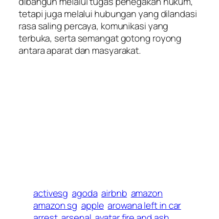
dibangun melalui tugas penegakan hukum,
tetapi juga melalui hubungan yang dilandasi
rasa saling percaya, komunikasi yang
terbuka, serta semangat gotong royong
antara aparat dan masyarakat.
activesg
agoda
airbnb
amazon
amazon sg
apple
arowana left in car
arrest
arsenal
avatar fire and ash