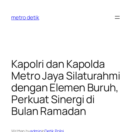
Skip
to
metro detik
content
Kapolri dan Kapolda
Metro Jaya Silaturahmi
dengan Elemen Buruh,
Perkuat Sinergi di
Bulan Ramadan
Written by
admin
in
Detik Polisi