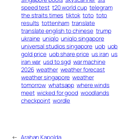
speed test
t20 world cup
telegram
the straits times
tiktok
toto
toto
results
tottenham
translate
translate english to chinese
trump
ukraine
uniqlo
uniqlo singapore
universal studios singapore
uob
uob
gold price
uob share price
us iran
us
iran war
usd to sgd
war machine
2026
weather
weather forecast
weather singapore
weather
tomorrow
whatsapp
where winds
meet
wicked for good
woodlands
checkpoint
wordle
←
Arahan Kapolda