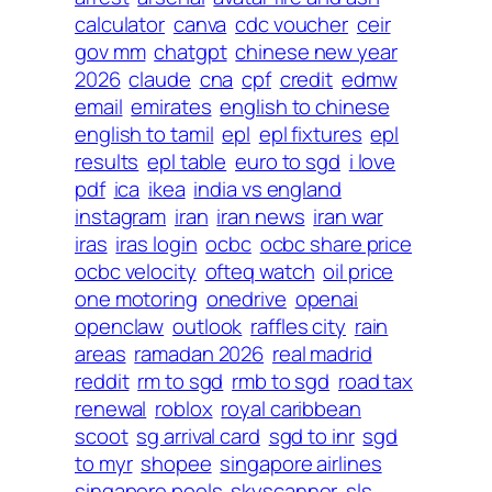
calculator
canva
cdc voucher
ceir
gov mm
chatgpt
chinese new year
2026
claude
cna
cpf
credit
edmw
email
emirates
english to chinese
english to tamil
epl
epl fixtures
epl
results
epl table
euro to sgd
i love
pdf
ica
ikea
india vs england
instagram
iran
iran news
iran war
iras
iras login
ocbc
ocbc share price
ocbc velocity
ofteq watch
oil price
one motoring
onedrive
openai
openclaw
outlook
raffles city
rain
areas
ramadan 2026
real madrid
reddit
rm to sgd
rmb to sgd
road tax
renewal
roblox
royal caribbean
scoot
sg arrival card
sgd to inr
sgd
to myr
shopee
singapore airlines
singapore pools
skyscanner
sls