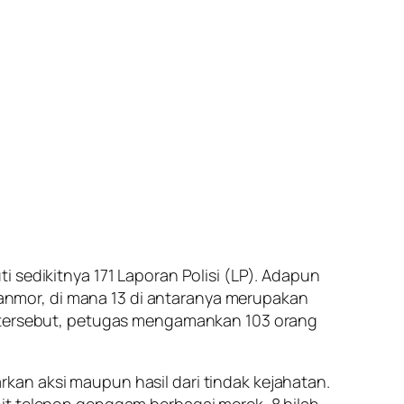
 sedikitnya 171 Laporan Polisi (LP). Adapun
uranmor, di mana 13 di antaranya merupakan
an tersebut, petugas mengamankan 103 orang
kan aksi maupun hasil dari tindak kejahatan.
it telepon genggam berbagai merek, 8 bilah