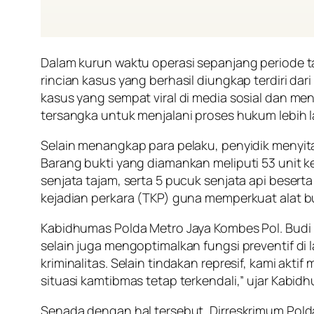
Dalam kurun waktu operasi sepanjang periode tah
rincian kasus yang berhasil diungkap terdiri da
kasus yang sempat viral di media sosial dan m
tersangka untuk menjalani proses hukum lebih l
Selain menangkap para pelaku, penyidik menyita
Barang bukti yang diamankan meliputi 53 unit k
senjata tajam, serta 5 pucuk senjata api beser
kejadian perkara (TKP) guna memperkuat alat bu
Kabidhumas Polda Metro Jaya Kombes Pol. Bud
selain juga mengoptimalkan fungsi preventif d
kriminalitas. Selain tindakan represif, kami ak
situasi kamtibmas tetap terkendali,” ujar Kabi
Senada dengan hal tersebut, Dirreskrimum Pol