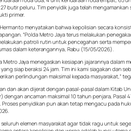
ta 27 butir peluru. Tim penyidik juga telah mengamanka
kti primer.
i Hermanto menyatakan bahwa kepolisian secara kons
i lapangan. “Polda Metro Jaya terus melakukan penega
tif melakukan patroli rutin untuk pencegahan serta memp
dhumas dalam keterangannya, Rabu (15/05/2026).
da Metro Jaya menegaskan kesiapan jajarannya dalam m
ng siap beraksi 24 jam. Tim ini kami siagakan dan sebar
rikan perlindungan maksimal kepada masyarakat,” teg
anan dan akan dijerat dengan pasal-pasal dalam Kitab
) dengan ancaman maksimal 10 tahun penjara, Pasal 
legal. Proses penyidikan pun akan tetap mengacu pada 
026.
seluruh elemen masyarakat agar tidak ragu untuk sege
ja sama antara kepolisian dan warga adalah kunci utam