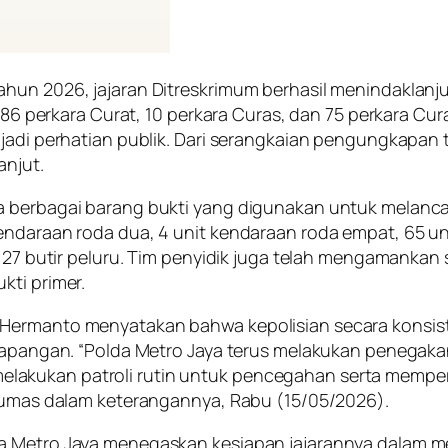
un 2026, jajaran Ditreskrimum berhasil menindaklanjuti
ri 86 perkara Curat, 10 perkara Curas, dan 75 perkara C
enjadi perhatian publik. Dari serangkaian pengungkap
anjut.
 berbagai barang bukti yang digunakan untuk melancar
endaraan roda dua, 4 unit kendaraan roda empat, 65 un
ta 27 butir peluru. Tim penyidik juga telah mengamanka
kti primer.
i Hermanto menyatakan bahwa kepolisian secara kons
i lapangan. “Polda Metro Jaya terus melakukan penega
tif melakukan patroli rutin untuk pencegahan serta memp
dhumas dalam keterangannya, Rabu (15/05/2026).
da Metro Jaya menegaskan kesiapan jajarannya dalam m