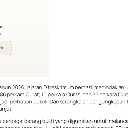
un 2026, jajaran Ditreskrimum berhasil menindaklanjuti
ri 86 perkara Curat, 10 perkara Curas, dan 75 perkara C
enjadi perhatian publik. Dari serangkaian pengungkap
anjut.
 berbagai barang bukti yang digunakan untuk melancar
endaraan roda dua, 4 unit kendaraan roda empat, 65 un