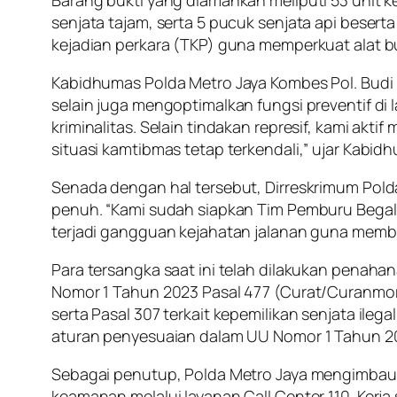
senjata tajam, serta 5 pucuk senjata api beser
kejadian perkara (TKP) guna memperkuat alat bu
Kabidhumas Polda Metro Jaya Kombes Pol. Bud
selain juga mengoptimalkan fungsi preventif d
kriminalitas. Selain tindakan represif, kami ak
situasi kamtibmas tetap terkendali,” ujar Kabi
Senada dengan hal tersebut, Dirreskrimum Pol
penuh. “Kami sudah siapkan Tim Pemburu Begal ya
terjadi gangguan kejahatan jalanan guna membe
Para tersangka saat ini telah dilakukan penah
Nomor 1 Tahun 2023 Pasal 477 (Curat/Curanmor
serta Pasal 307 terkait kepemilikan senjata i
aturan penyesuaian dalam UU Nomor 1 Tahun 2
Sebagai penutup, Polda Metro Jaya mengimbau 
keamanan melalui layanan Call Center 110. Ker