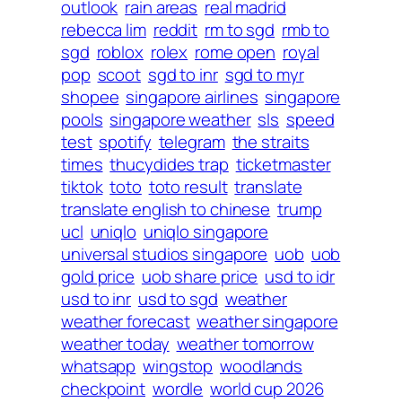
outlook
rain areas
real madrid
rebecca lim
reddit
rm to sgd
rmb to
sgd
roblox
rolex
rome open
royal
pop
scoot
sgd to inr
sgd to myr
shopee
singapore airlines
singapore
pools
singapore weather
sls
speed
test
spotify
telegram
the straits
times
thucydides trap
ticketmaster
tiktok
toto
toto result
translate
translate english to chinese
trump
ucl
uniqlo
uniqlo singapore
universal studios singapore
uob
uob
gold price
uob share price
usd to idr
usd to inr
usd to sgd
weather
weather forecast
weather singapore
weather today
weather tomorrow
whatsapp
wingstop
woodlands
checkpoint
wordle
world cup 2026