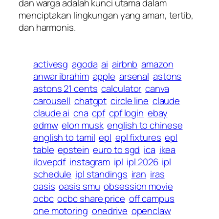
dan warga adalah kunci utama dalam
menciptakan lingkungan yang aman, tertib,
dan harmonis.
activesg
agoda
ai
airbnb
amazon
anwar ibrahim
apple
arsenal
astons
astons 21 cents
calculator
canva
carousell
chatgpt
circle line
claude
claude ai
cna
cpf
cpf login
ebay
edmw
elon musk
english to chinese
english to tamil
epl
epl fixtures
epl
table
epstein
euro to sgd
ica
ikea
ilovepdf
instagram
ipl
ipl 2026
ipl
schedule
ipl standings
iran
iras
oasis
oasis smu
obsession movie
ocbc
ocbc share price
off campus
one motoring
onedrive
openclaw