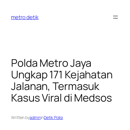
Skip
to
metro detik
content
Polda Metro Jaya
Ungkap 171 Kejahatan
Jalanan, Termasuk
Kasus Viral di Medsos
Written by
admin
in
Detik Polisi