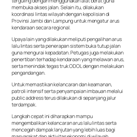
terguling dengan menggunakan alat berat guna
membuka akses jalan. Selain itu, dilakukan
koordinasi lintas wilayah dengan kepolisian di
Provinsi Jambi dan Lampung untuk mengatur arus
kendaraan secara regional.
Upaya lain yang dilakukan meliputi pengalihan arus
lalu lintas serta penerapan sistem buka tutup jalan
guna mengurai kepadatan. Petugas juga melakukan
penertiban terhadap kendaraan yang melawan arus,
serta menindak tegas truk ODOL dengan melakukan
pengandangan.
Untuk memastikan kelancaran dan keamanan,
patroli intensif serta penyampaian imbauan melalui
public address terus dilakukan di sepanjang jalur
terdampak.
Langkah cepat ini diharapkan mampu
mengembalikan kelancaran arus lalu lintas serta
mencegah dampak lanjutan yang lebih luas bagi
masyarakat dan aktivitas ekonomi di wilayah