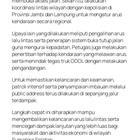
membuka akses jalan. Selain itu, dilakukan
koordinasi lintas wilayah dengan kepolisian di
Provinsi Jambi dan Lampung untuk mengatur arus
kendaraan secara regional.
Upaya lain yang dilakukan meliputi pengalihan arus
lalu lintas serta penerapan sistem buka tutup jalan
guna mengurai kepadatan. Petugas juga melakukan
penertiban terhadap kendaraan yang melawan arus,
serta menindak tegas truk ODOL dengan melakukan
pengandangan.
Untuk memastikan kelancaran dan keamanan,
patroli intensif serta penyampaian imbauan melalui
public address terus dilakukan di sepanjang jalur
terdampak.
Langkah cepat ini diharapkan mampu
mengembalikan kelancaran arus lalu lintas serta
mencegah dampak lanjutan yang lebih luas bagi
masyarakat dan aktivitas ekonomi di wilayah
Sumatera Selatan.