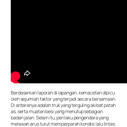
Berdasarkan laporan di lapangan, kemacetan dipicu
oleh sejumlah faktor yang terjadi secara bersamaan.
Di antaranya adalah truk yang terguling akibat patah
as, serta muatan besi yang menutup sebagian
badan jalan. Selain itu, perilaku pengendara yang
melawan arus turut memperparah kondisi lalu lintas.