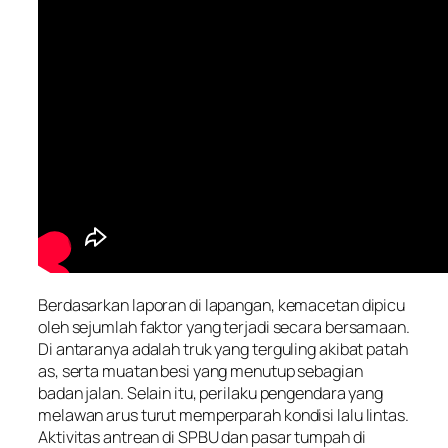
Berdasarkan laporan di lapangan, kemacetan dipicu
oleh sejumlah faktor yang terjadi secara bersamaan.
Di antaranya adalah truk yang terguling akibat patah
as, serta muatan besi yang menutup sebagian
badan jalan. Selain itu, perilaku pengendara yang
melawan arus turut memperparah kondisi lalu lintas.
Aktivitas antrean di SPBU dan pasar tumpah di