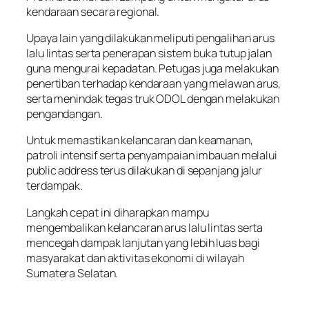
kendaraan secara regional.
Upaya lain yang dilakukan meliputi pengalihan arus
lalu lintas serta penerapan sistem buka tutup jalan
guna mengurai kepadatan. Petugas juga melakukan
penertiban terhadap kendaraan yang melawan arus,
serta menindak tegas truk ODOL dengan melakukan
pengandangan.
Untuk memastikan kelancaran dan keamanan,
patroli intensif serta penyampaian imbauan melalui
public address terus dilakukan di sepanjang jalur
terdampak.
Langkah cepat ini diharapkan mampu
mengembalikan kelancaran arus lalu lintas serta
mencegah dampak lanjutan yang lebih luas bagi
masyarakat dan aktivitas ekonomi di wilayah
Sumatera Selatan.