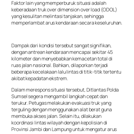
Faktor lain yang memperburuk situasi adalah
keberadaan truk over dimension over load (ODOL)
yang kesulitan melintasi tanjakan, sehingga
memperlambat arus kendaraan secara keseluruhan.
Dampak dari kondisi tersebut sangat signifikan,
dengan antrean kendaraan mencapai sekitar 45
kilometer dan menyebabkan kemacetan total di
ruas jalan nasional. Bahkan, dilaporkan terjadi
beberapa kecelakaan lalu lintas di titik-titik tertentu
akibat kepadatan ekstrem.
Dalam merespons situasi tersebut, Ditlantas Polda
Sumsel segera mengambil langkah cepat dan
terukur. Petugas melakukan evakuasi truk yang
terguling dengan menggunakan alat berat guna
membuka akses jalan. Selain itu, dilakukan
koordinasi lintas wilayah dengan kepolisian di
Provinsi Jambi dan Lampung untuk mengatur arus