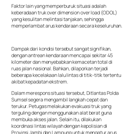
Faktor lain yang memperburuk situasi adalah
keberadaan truk over dimension over load (ODOL)
yang kesulitan melintasi tanjakan, sehingga
memperlambat arus kendaraan secara keseluruhan.
Dampak dari kondisi tersebut sangat signifikan,
dengan antrean kendaraan mencapai sekitar 45
kilometer dan menyebabkan kemacetan total di
ruas jalan nasional. Bahkan, dilaporkan terjadi
beberapa kecelakaan lalu lintas di titik-titik tertentu
akibat kepadatan ekstrem.
Dalam merespons situasi tersebut, Ditlantas Polda
Sumsel segera mengambil langkah cepat dan
terukur. Petugas melakukan evakuasi truk yang
terguling dengan menggunakan alat berat guna
membuka akses jalan. Selain itu, dilakukan
koordinasi lintas wilayah dengan kepolisian di
Provinsi Jambi dan Lampung untuk mengatur arus