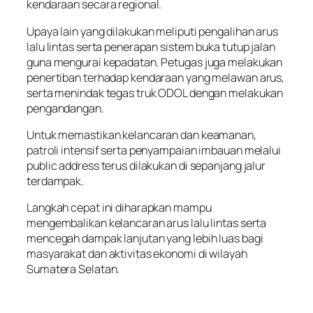
kendaraan secara regional.
Upaya lain yang dilakukan meliputi pengalihan arus
lalu lintas serta penerapan sistem buka tutup jalan
guna mengurai kepadatan. Petugas juga melakukan
penertiban terhadap kendaraan yang melawan arus,
serta menindak tegas truk ODOL dengan melakukan
pengandangan.
Untuk memastikan kelancaran dan keamanan,
patroli intensif serta penyampaian imbauan melalui
public address terus dilakukan di sepanjang jalur
terdampak.
Langkah cepat ini diharapkan mampu
mengembalikan kelancaran arus lalu lintas serta
mencegah dampak lanjutan yang lebih luas bagi
masyarakat dan aktivitas ekonomi di wilayah
Sumatera Selatan.