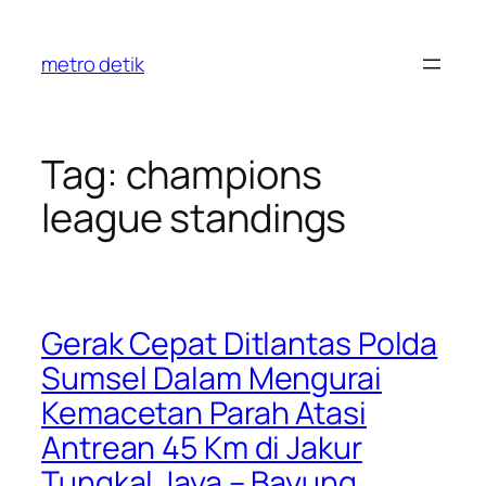
Skip
to
metro detik
content
Tag:
champions
league standings
Gerak Cepat Ditlantas Polda
Sumsel Dalam Mengurai
Kemacetan Parah Atasi
Antrean 45 Km di Jakur
Tungkal Jaya – Bayung