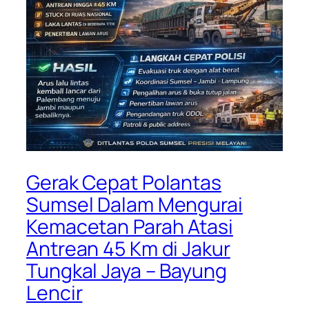
Gerak Cepat Polantas
Sumsel Dalam Mengurai
Kemacetan Parah Atasi
Antrean 45 Km di Jakur
Tungkal Jaya – Bayung
Lencir