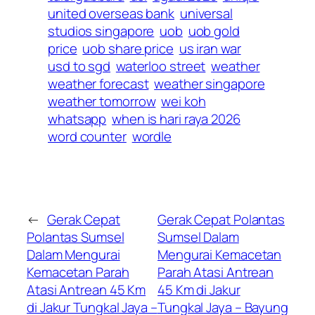
united overseas bank
universal
studios singapore
uob
uob gold
price
uob share price
us iran war
usd to sgd
waterloo street
weather
weather forecast
weather singapore
weather tomorrow
wei koh
whatsapp
when is hari raya 2026
word counter
wordle
←
Gerak Cepat
Gerak Cepat Polantas
Polantas Sumsel
Sumsel Dalam
Dalam Mengurai
Mengurai Kemacetan
Kemacetan Parah
Parah Atasi Antrean
Atasi Antrean 45 Km
45 Km di Jakur
di Jakur Tungkal Jaya –
Tungkal Jaya – Bayung