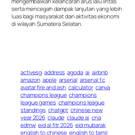
mengembalikan kelancaran arus lalu lintas
serta mencegah dampak lanjutan yang lebih
luas bagi masyarakat dan aktivitas ekonomi
di wilayah Sumatera Selatan.
activesg
address
agoda
ai
airbnb
amazon
apple
arsenal
arsenal f.c
avatar fire and ash
calculator
canva
champions league
champions
league games
champions league
standings
chatgpt
chinese new
year 2026
claude
claude ai
cna
edmw
eid al fitr 2026
eid mubarak
english to chinese
english to tamil