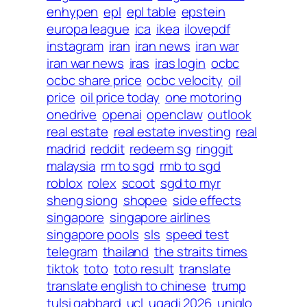
enhypen
epl
epl table
epstein
europa league
ica
ikea
ilovepdf
instagram
iran
iran news
iran war
iran war news
iras
iras login
ocbc
ocbc share price
ocbc velocity
oil
price
oil price today
one motoring
onedrive
openai
openclaw
outlook
real estate
real estate investing
real
madrid
reddit
redeem sg
ringgit
malaysia
rm to sgd
rmb to sgd
roblox
rolex
scoot
sgd to myr
sheng siong
shopee
side effects
singapore
singapore airlines
singapore pools
sls
speed test
telegram
thailand
the straits times
tiktok
toto
toto result
translate
translate english to chinese
trump
tulsi gabbard
ucl
ugadi 2026
uniqlo