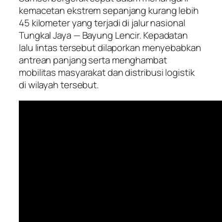
kemacetan ekstrem sepanjang kurang lebih
45 kilometer yang terjadi di jalur nasional
Tungkal Jaya — Bayung Lencir. Kepadatan
lalu lintas tersebut dilaporkan menyebabkan
antrean panjang serta menghambat
mobilitas masyarakat dan distribusi logistik
di wilayah tersebut.