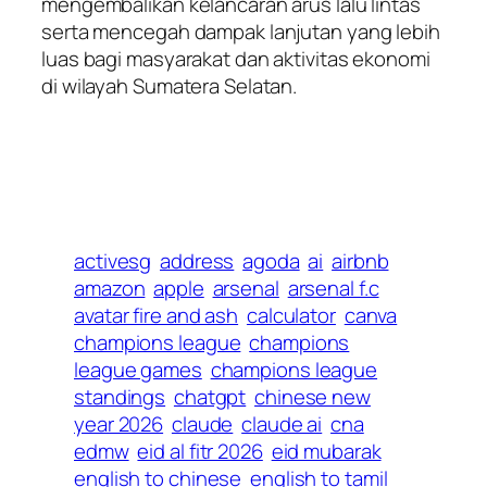
mengembalikan kelancaran arus lalu lintas
serta mencegah dampak lanjutan yang lebih
luas bagi masyarakat dan aktivitas ekonomi
di wilayah Sumatera Selatan.
activesg
address
agoda
ai
airbnb
amazon
apple
arsenal
arsenal f.c
avatar fire and ash
calculator
canva
champions league
champions
league games
champions league
standings
chatgpt
chinese new
year 2026
claude
claude ai
cna
edmw
eid al fitr 2026
eid mubarak
english to chinese
english to tamil