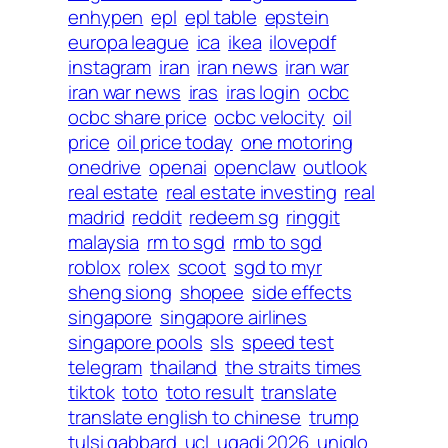
enhypen
epl
epl table
epstein
europa league
ica
ikea
ilovepdf
instagram
iran
iran news
iran war
iran war news
iras
iras login
ocbc
ocbc share price
ocbc velocity
oil
price
oil price today
one motoring
onedrive
openai
openclaw
outlook
real estate
real estate investing
real
madrid
reddit
redeem sg
ringgit
malaysia
rm to sgd
rmb to sgd
roblox
rolex
scoot
sgd to myr
sheng siong
shopee
side effects
singapore
singapore airlines
singapore pools
sls
speed test
telegram
thailand
the straits times
tiktok
toto
toto result
translate
translate english to chinese
trump
tulsi gabbard
ucl
ugadi 2026
uniqlo