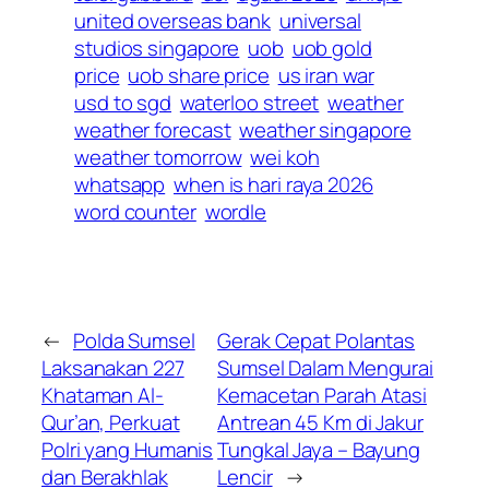
united overseas bank
universal
studios singapore
uob
uob gold
price
uob share price
us iran war
usd to sgd
waterloo street
weather
weather forecast
weather singapore
weather tomorrow
wei koh
whatsapp
when is hari raya 2026
word counter
wordle
←
Polda Sumsel
Gerak Cepat Polantas
Laksanakan 227
Sumsel Dalam Mengurai
Khataman Al-
Kemacetan Parah Atasi
Qur’an, Perkuat
Antrean 45 Km di Jakur
Polri yang Humanis
Tungkal Jaya – Bayung
dan Berakhlak
Lencir
→