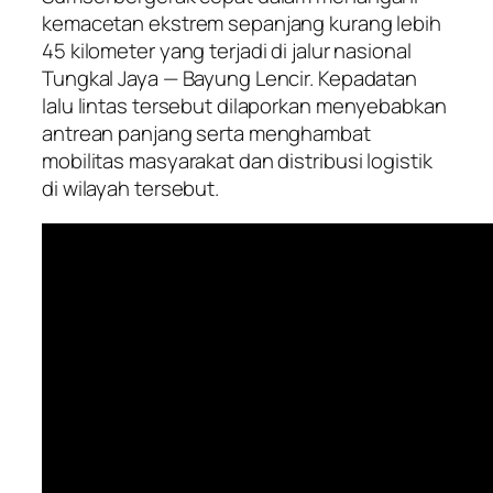
kemacetan ekstrem sepanjang kurang lebih
45 kilometer yang terjadi di jalur nasional
Tungkal Jaya — Bayung Lencir. Kepadatan
lalu lintas tersebut dilaporkan menyebabkan
antrean panjang serta menghambat
mobilitas masyarakat dan distribusi logistik
di wilayah tersebut.