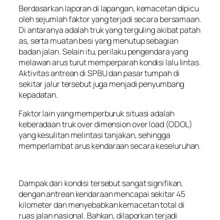
Berdasarkan laporan di lapangan, kemacetan dipicu
oleh sejumlah faktor yang terjadi secara bersamaan.
Di antaranya adalah truk yang terguling akibat patah
as, serta muatan besi yang menutup sebagian
badan jalan. Selain itu, perilaku pengendara yang
melawan arus turut memperparah kondisi lalu lintas.
Aktivitas antrean di SPBU dan pasar tumpah di
sekitar jalur tersebut juga menjadi penyumbang
kepadatan.
Faktor lain yang memperburuk situasi adalah
keberadaan truk over dimension over load (ODOL)
yang kesulitan melintasi tanjakan, sehingga
memperlambat arus kendaraan secara keseluruhan.
Dampak dari kondisi tersebut sangat signifikan,
dengan antrean kendaraan mencapai sekitar 45
kilometer dan menyebabkan kemacetan total di
ruas jalan nasional. Bahkan, dilaporkan terjadi