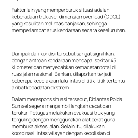
Faktor lain yang memperburuk situasi adalah
keberadaan truk over dimension over load (ODOL)
yang kesulitan melintasi tanjakan, sehingga
memperlambat arus kendaraan secara keseluruhan.
Dampak dari kondisi tersebut sangat signifikan,
dengan antrean kendaraan mencapai sekitar 45
kilometer dan menyebabkan kemacetan total di
ruas jalan nasional. Bahkan, dilaporkan terjadi
beberapa kecelakaan lalu lintas di titik-titik tertentu
akibat kepadatan ekstrem.
Dalam merespons situasi tersebut, Ditlantas Polda
Sumsel segera mengambil langkah cepat dan
terukur. Petugas melakukan evakuasi truk yang
terguling dengan menggunakan alat berat guna
membuka akses jalan. Selain itu, dilakukan
koordinasi lintas wilayah dengan kepolisian di