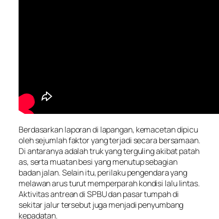
Berdasarkan laporan di lapangan, kemacetan dipicu
oleh sejumlah faktor yang terjadi secara bersamaan.
Di antaranya adalah truk yang terguling akibat patah
as, serta muatan besi yang menutup sebagian
badan jalan. Selain itu, perilaku pengendara yang
melawan arus turut memperparah kondisi lalu lintas.
Aktivitas antrean di SPBU dan pasar tumpah di
sekitar jalur tersebut juga menjadi penyumbang
kepadatan.