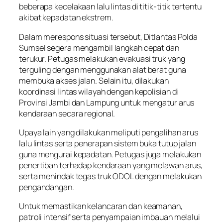
beberapa kecelakaan lalu lintas di titik-titik tertentu
akibat kepadatan ekstrem.
Dalam merespons situasi tersebut, Ditlantas Polda
Sumsel segera mengambil langkah cepat dan
terukur. Petugas melakukan evakuasi truk yang
terguling dengan menggunakan alat berat guna
membuka akses jalan. Selain itu, dilakukan
koordinasi lintas wilayah dengan kepolisian di
Provinsi Jambi dan Lampung untuk mengatur arus
kendaraan secara regional.
Upaya lain yang dilakukan meliputi pengalihan arus
lalu lintas serta penerapan sistem buka tutup jalan
guna mengurai kepadatan. Petugas juga melakukan
penertiban terhadap kendaraan yang melawan arus,
serta menindak tegas truk ODOL dengan melakukan
pengandangan.
Untuk memastikan kelancaran dan keamanan,
patroli intensif serta penyampaian imbauan melalui