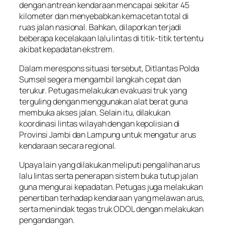
dengan antrean kendaraan mencapai sekitar 45
kilometer dan menyebabkan kemacetan total di
ruas jalan nasional. Bahkan, dilaporkan terjadi
beberapa kecelakaan lalu lintas di titik-titik tertentu
akibat kepadatan ekstrem.
Dalam merespons situasi tersebut, Ditlantas Polda
Sumsel segera mengambil langkah cepat dan
terukur. Petugas melakukan evakuasi truk yang
terguling dengan menggunakan alat berat guna
membuka akses jalan. Selain itu, dilakukan
koordinasi lintas wilayah dengan kepolisian di
Provinsi Jambi dan Lampung untuk mengatur arus
kendaraan secara regional.
Upaya lain yang dilakukan meliputi pengalihan arus
lalu lintas serta penerapan sistem buka tutup jalan
guna mengurai kepadatan. Petugas juga melakukan
penertiban terhadap kendaraan yang melawan arus,
serta menindak tegas truk ODOL dengan melakukan
pengandangan.