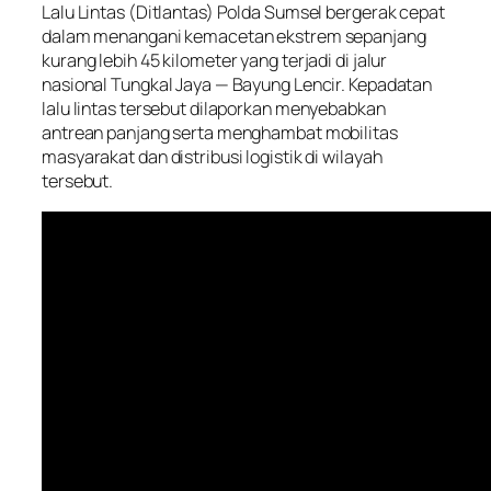
Lalu Lintas (Ditlantas) Polda Sumsel bergerak cepat
dalam menangani kemacetan ekstrem sepanjang
kurang lebih 45 kilometer yang terjadi di jalur
nasional Tungkal Jaya — Bayung Lencir. Kepadatan
lalu lintas tersebut dilaporkan menyebabkan
antrean panjang serta menghambat mobilitas
masyarakat dan distribusi logistik di wilayah
tersebut.