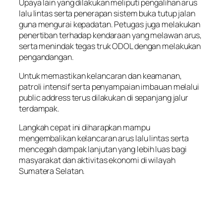
Upaya lain yang dilakukan meliputi pengalihan arus
lalu lintas serta penerapan sistem buka tutup jalan
guna mengurai kepadatan. Petugas juga melakukan
penertiban terhadap kendaraan yang melawan arus,
serta menindak tegas truk ODOL dengan melakukan
pengandangan.
Untuk memastikan kelancaran dan keamanan,
patroli intensif serta penyampaian imbauan melalui
public address terus dilakukan di sepanjang jalur
terdampak.
Langkah cepat ini diharapkan mampu
mengembalikan kelancaran arus lalu lintas serta
mencegah dampak lanjutan yang lebih luas bagi
masyarakat dan aktivitas ekonomi di wilayah
Sumatera Selatan.