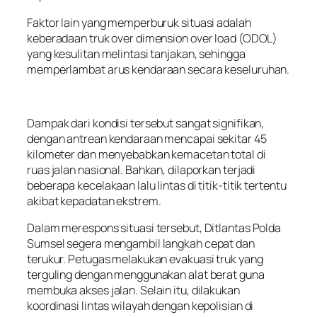
Faktor lain yang memperburuk situasi adalah
keberadaan truk over dimension over load (ODOL)
yang kesulitan melintasi tanjakan, sehingga
memperlambat arus kendaraan secara keseluruhan.
Dampak dari kondisi tersebut sangat signifikan,
dengan antrean kendaraan mencapai sekitar 45
kilometer dan menyebabkan kemacetan total di
ruas jalan nasional. Bahkan, dilaporkan terjadi
beberapa kecelakaan lalu lintas di titik-titik tertentu
akibat kepadatan ekstrem.
Dalam merespons situasi tersebut, Ditlantas Polda
Sumsel segera mengambil langkah cepat dan
terukur. Petugas melakukan evakuasi truk yang
terguling dengan menggunakan alat berat guna
membuka akses jalan. Selain itu, dilakukan
koordinasi lintas wilayah dengan kepolisian di