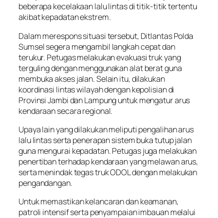
beberapa kecelakaan lalu lintas di titik-titik tertentu
akibat kepadatan ekstrem.
Dalam merespons situasi tersebut, Ditlantas Polda
Sumsel segera mengambil langkah cepat dan
terukur. Petugas melakukan evakuasi truk yang
terguling dengan menggunakan alat berat guna
membuka akses jalan. Selain itu, dilakukan
koordinasi lintas wilayah dengan kepolisian di
Provinsi Jambi dan Lampung untuk mengatur arus
kendaraan secara regional.
Upaya lain yang dilakukan meliputi pengalihan arus
lalu lintas serta penerapan sistem buka tutup jalan
guna mengurai kepadatan. Petugas juga melakukan
penertiban terhadap kendaraan yang melawan arus,
serta menindak tegas truk ODOL dengan melakukan
pengandangan.
Untuk memastikan kelancaran dan keamanan,
patroli intensif serta penyampaian imbauan melalui