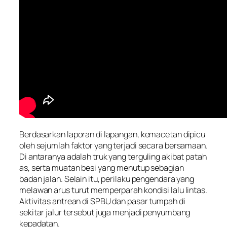
Berdasarkan laporan di lapangan, kemacetan dipicu
oleh sejumlah faktor yang terjadi secara bersamaan.
Di antaranya adalah truk yang terguling akibat patah
as, serta muatan besi yang menutup sebagian
badan jalan. Selain itu, perilaku pengendara yang
melawan arus turut memperparah kondisi lalu lintas.
Aktivitas antrean di SPBU dan pasar tumpah di
sekitar jalur tersebut juga menjadi penyumbang
kepadatan.