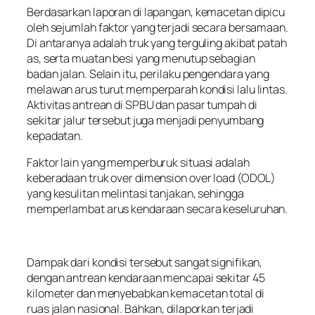
Berdasarkan laporan di lapangan, kemacetan dipicu
oleh sejumlah faktor yang terjadi secara bersamaan.
Di antaranya adalah truk yang terguling akibat patah
as, serta muatan besi yang menutup sebagian
badan jalan. Selain itu, perilaku pengendara yang
melawan arus turut memperparah kondisi lalu lintas.
Aktivitas antrean di SPBU dan pasar tumpah di
sekitar jalur tersebut juga menjadi penyumbang
kepadatan.
Faktor lain yang memperburuk situasi adalah
keberadaan truk over dimension over load (ODOL)
yang kesulitan melintasi tanjakan, sehingga
memperlambat arus kendaraan secara keseluruhan.
Dampak dari kondisi tersebut sangat signifikan,
dengan antrean kendaraan mencapai sekitar 45
kilometer dan menyebabkan kemacetan total di
ruas jalan nasional. Bahkan, dilaporkan terjadi