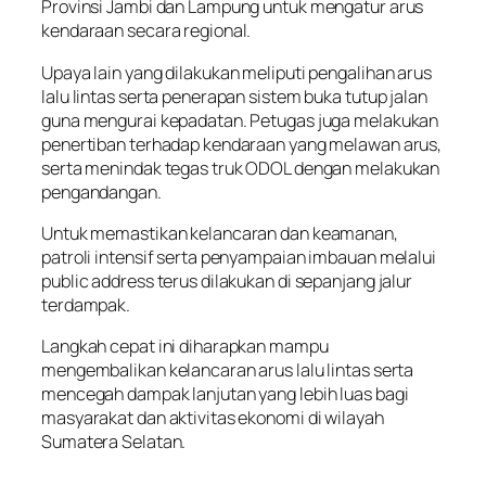
Provinsi Jambi dan Lampung untuk mengatur arus
kendaraan secara regional.
Upaya lain yang dilakukan meliputi pengalihan arus
lalu lintas serta penerapan sistem buka tutup jalan
guna mengurai kepadatan. Petugas juga melakukan
penertiban terhadap kendaraan yang melawan arus,
serta menindak tegas truk ODOL dengan melakukan
pengandangan.
Untuk memastikan kelancaran dan keamanan,
patroli intensif serta penyampaian imbauan melalui
public address terus dilakukan di sepanjang jalur
terdampak.
Langkah cepat ini diharapkan mampu
mengembalikan kelancaran arus lalu lintas serta
mencegah dampak lanjutan yang lebih luas bagi
masyarakat dan aktivitas ekonomi di wilayah
Sumatera Selatan.