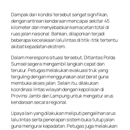
Dampak dari kondisi tersebut sangat signifikan,
dengan antrean kendaraan mencapai sekitar 45
kilometer dan menyebabkan kemacetan total di
ruas jalan nasional. Bahkan, dilaporkan terjadi
beberapa kecelakaan lalu lintas di titik-titik tertentu
akibat kepadatan ekstrem.
Dalam merespons situasi tersebut, Ditlantas Polda
Sumsel segera mengambil langkah cepat dan
terukur. Petugas melakukan evakuasi truk yang
terguling dengan menggunakan alat berat guna
membuka akses jalan. Selain itu, dilakukan
koordinasi lintas wilayah dengan kepolisian di
Provinsi Jambi dan Lampung untuk mengatur arus
kendaraan secara regional.
Upaya lain yang dilakukan meliputi pengalihan arus
lalu lintas serta penerapan sistem buka tutup jalan
guna mengurai kepadatan. Petugas juga melakukan