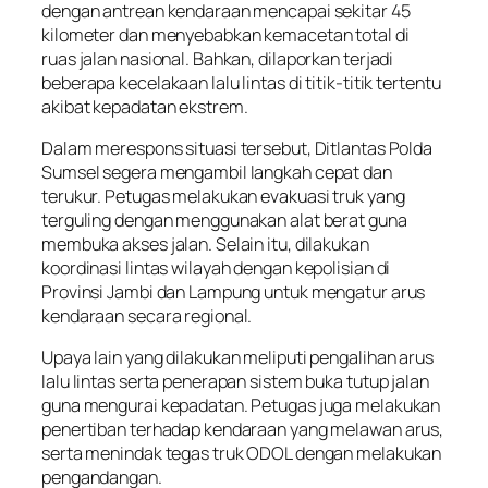
dengan antrean kendaraan mencapai sekitar 45
kilometer dan menyebabkan kemacetan total di
ruas jalan nasional. Bahkan, dilaporkan terjadi
beberapa kecelakaan lalu lintas di titik-titik tertentu
akibat kepadatan ekstrem.
Dalam merespons situasi tersebut, Ditlantas Polda
Sumsel segera mengambil langkah cepat dan
terukur. Petugas melakukan evakuasi truk yang
terguling dengan menggunakan alat berat guna
membuka akses jalan. Selain itu, dilakukan
koordinasi lintas wilayah dengan kepolisian di
Provinsi Jambi dan Lampung untuk mengatur arus
kendaraan secara regional.
Upaya lain yang dilakukan meliputi pengalihan arus
lalu lintas serta penerapan sistem buka tutup jalan
guna mengurai kepadatan. Petugas juga melakukan
penertiban terhadap kendaraan yang melawan arus,
serta menindak tegas truk ODOL dengan melakukan
pengandangan.