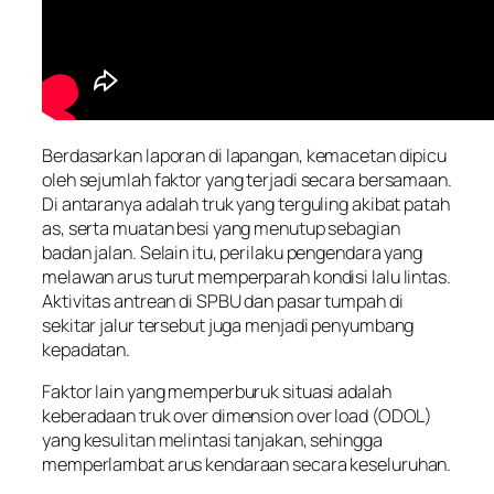
Berdasarkan laporan di lapangan, kemacetan dipicu
oleh sejumlah faktor yang terjadi secara bersamaan.
Di antaranya adalah truk yang terguling akibat patah
as, serta muatan besi yang menutup sebagian
badan jalan. Selain itu, perilaku pengendara yang
melawan arus turut memperparah kondisi lalu lintas.
Aktivitas antrean di SPBU dan pasar tumpah di
sekitar jalur tersebut juga menjadi penyumbang
kepadatan.
Faktor lain yang memperburuk situasi adalah
keberadaan truk over dimension over load (ODOL)
yang kesulitan melintasi tanjakan, sehingga
memperlambat arus kendaraan secara keseluruhan.