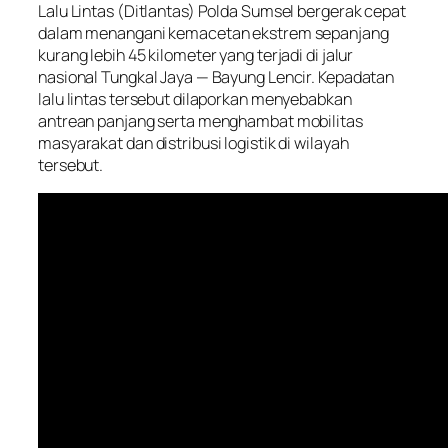
Lalu Lintas (Ditlantas) Polda Sumsel bergerak cepat
dalam menangani kemacetan ekstrem sepanjang
kurang lebih 45 kilometer yang terjadi di jalur
nasional Tungkal Jaya — Bayung Lencir. Kepadatan
lalu lintas tersebut dilaporkan menyebabkan
antrean panjang serta menghambat mobilitas
masyarakat dan distribusi logistik di wilayah
tersebut.