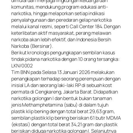
dimulai dari menjaga lingkungan keluarga dan
komunitas, mendukung program edukasi anti-
narkotika, hingga melaporkan setiap indikasi
penyalahgunaan dan peredaran gelap narkotika
melalui kanal resmi, seperti Call Center 184. Dengan
keterlibatan aktif masyarakat, perang melawan
narkoba akan lebih efektif, dan Indonesia Bersih
Narkoba (Bersinar).
Berikut kronologis pengungkapan sembilan kasus
tindak pidana narkotika dengan 10 orang tersangka:
LKN/0002
Tim BNN pada Selasa 13 Januari 2026 melakukan
penangkapan terhadap seorang perempuan dengan
inisial LA dan seorang laki-laki RP di sebuah kost
permata di Cengkareng, Jakarta Barat. Didapatkan
narkotika golongan I dan bentuk bukan tanaman
jenis Methamphetamina (sabu) di dalam tujuh
plastik klip bening dengan total berat 29,63 gram,
sembilan plastik klip bening berisikan 61 butir MDMA
(ekstasi) dengan total berat 34,21 gram dan plastik
berisikan diduga narkotika golongan I. Selanjutnya