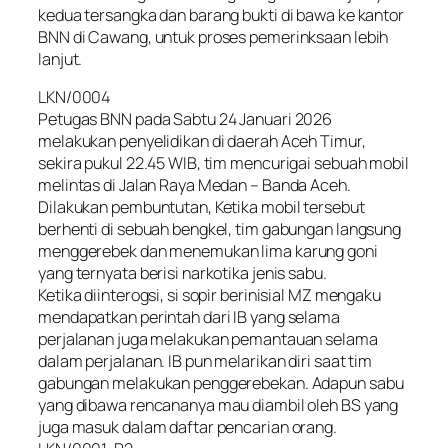
kedua tersangka dan barang bukti di bawa ke kantor
BNN di Cawang, untuk proses pemerinksaan lebih
lanjut.
LKN/0004
Petugas BNN pada Sabtu 24 Januari 2026
melakukan penyelidikan di daerah Aceh Timur,
sekira pukul 22.45 WIB, tim mencurigai sebuah mobil
melintas di Jalan Raya Medan – Banda Aceh.
Dilakukan pembuntutan, Ketika mobil tersebut
berhenti di sebuah bengkel, tim gabungan langsung
menggerebek dan menemukan lima karung goni
yang ternyata berisi narkotika jenis sabu.
Ketika diinterogsi, si sopir berinisial MZ mengaku
mendapatkan perintah dari IB yang selama
perjalanan juga melakukan pemantauan selama
dalam perjalanan. IB pun melarikan diri saat tim
gabungan melakukan penggerebekan. Adapun sabu
yang dibawa rencananya mau diambil oleh BS yang
juga masuk dalam daftar pencarian orang.