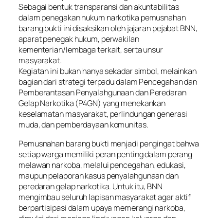
Sebagai bentuk transparansi dan akuntabilitas
dalam penegakan hukum narkotika pemusnahan
barang bukti ini disaksikan oleh jajaran pejabat BNN,
aparat penegak hukum, perwakilan
kementerian/lembaga terkait, serta unsur
masyarakat.
Kegiatan ini bukan hanya sekadar simbol, melainkan
bagian dari strategi terpadu dalam Pencegahan dan
Pemberantasan Penyalahgunaan dan Peredaran
Gelap Narkotika (P4GN) yang menekankan
keselamatan masyarakat, perlindungan generasi
muda, dan pemberdayaan komunitas.
Pemusnahan barang bukti menjadi pengingat bahwa
setiap warga memiliki peran penting dalam perang
melawan narkoba, melalui pencegahan, edukasi,
maupun pelaporan kasus penyalahgunaan dan
peredaran gelap narkotika. Untuk itu, BNN
mengimbau seluruh lapisan masyarakat agar aktif
berpartisipasi dalam upaya memerangi narkoba,