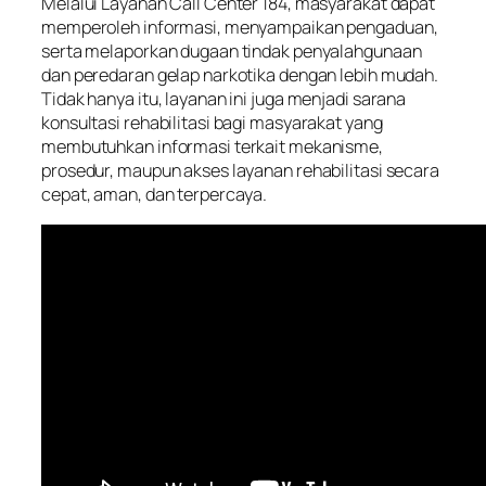
Melalui Layanan Call Center 184, masyarakat dapat
memperoleh informasi, menyampaikan pengaduan,
serta melaporkan dugaan tindak penyalahgunaan
dan peredaran gelap narkotika dengan lebih mudah.
Tidak hanya itu, layanan ini juga menjadi sarana
konsultasi rehabilitasi bagi masyarakat yang
membutuhkan informasi terkait mekanisme,
prosedur, maupun akses layanan rehabilitasi secara
cepat, aman, dan terpercaya.