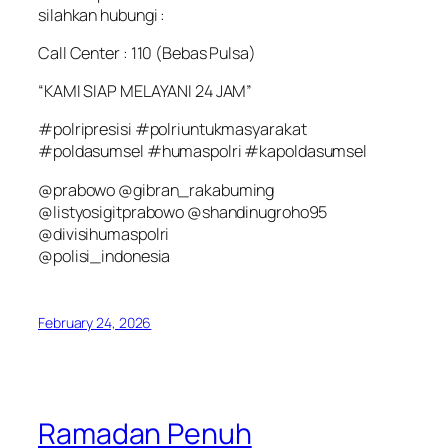
silahkan hubungi :
Call Center : 110 (Bebas Pulsa)
“KAMI SIAP MELAYANI 24 JAM”
#polripresisi #polriuntukmasyarakat
#poldasumsel #humaspolri #kapoldasumsel
@prabowo @gibran_rakabuming
@listyosigitprabowo @shandinugroho95
@divisihumaspolri
@polisi_indonesia
February 24, 2026
Ramadan Penuh