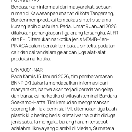
LKN/0001-P2
Berdasarkan informasi dari masyarakat, sebuah
rumah di Kawasan perumahan di Kota Tangerang,
Banten memproduksi tembakau sintetis selama
kurang lebih dua bulan. Pada Jumat 9 Januari 2026
dilakukan penangkapan tiga orang tersangka, AI, FR
dan FH. Ditemukan narkotika jenis MDMB-4en-
PINACA dalam bentuk tembakau sintetis, padatan
cair dan cairan dalam gelar dan juga alat-alat
produksi narkotika.
LKN/0001-NAR
Pada Kamis 15 Januari 2026, tim pemberantasan
BNNP DKI Jakarta mendapatkan informasi dari
masyarakat, bahwa akan terjadi peredaran gelap
dan transaksi narkotika di wilayah teminal Bandara
Soekarno-Hatta. Tim kemudian mengamankan
seorang laki-laki berinisial MI, ditemukan tiga buah
plastik klip bening berisi kristal warna putih diduga
jenis sabu. Ia mengaku barang haram tersebut
adalah miliknya yang diambil di Medan, Sumatera