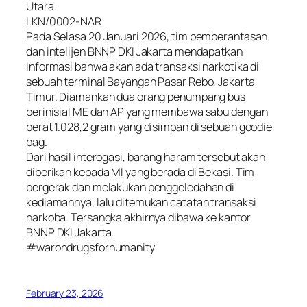
Utara.
LKN/0002-NAR
Pada Selasa 20 Januari 2026, tim pemberantasan
dan intelijen BNNP DKI Jakarta mendapatkan
informasi bahwa akan ada transaksi narkotika di
sebuah terminal Bayangan Pasar Rebo, Jakarta
Timur. Diamankan dua orang penumpang bus
berinisial ME dan AP yang membawa sabu dengan
berat 1.028,2 gram yang disimpan di sebuah goodie
bag.
Dari hasil interogasi, barang haram tersebut akan
diberikan kepada MI yang berada di Bekasi. Tim
bergerak dan melakukan penggeledahan di
kediamannya, lalu ditemukan catatan transaksi
narkoba. Tersangka akhirnya dibawa ke kantor
BNNP DKI Jakarta.
#warondrugsforhumanity
February 23, 2026