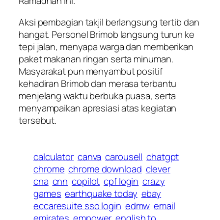
Ramadhan ini.
Aksi pembagian takjil berlangsung tertib dan
hangat. Personel Brimob langsung turun ke
tepi jalan, menyapa warga dan memberikan
paket makanan ringan serta minuman.
Masyarakat pun menyambut positif
kehadiran Brimob dan merasa terbantu
menjelang waktu berbuka puasa, serta
menyampaikan apresiasi atas kegiatan
tersebut.
calculator
canva
carousell
chatgpt
chrome
chrome download
clever
cna
cnn
copilot
cpf login
crazy
games
earthquake today
ebay
eccaresuite sso login
edmw
email
emirates
empower
english to