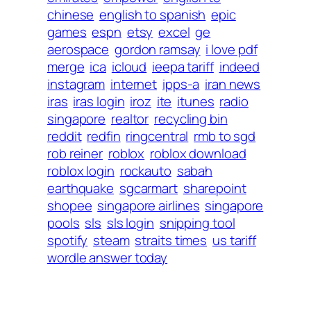
chinese
english to spanish
epic
games
espn
etsy
excel
ge
aerospace
gordon ramsay
i love pdf
merge
ica
icloud
ieepa tariff
indeed
instagram
internet
ipps-a
iran news
iras
iras login
iroz
ite
itunes
radio
singapore
realtor
recycling bin
reddit
redfin
ringcentral
rmb to sgd
rob reiner
roblox
roblox download
roblox login
rockauto
sabah
earthquake
sgcarmart
sharepoint
shopee
singapore airlines
singapore
pools
sls
sls login
snipping tool
spotify
steam
straits times
us tariff
wordle answer today