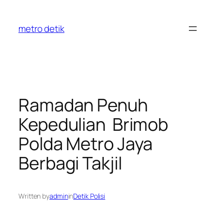
Skip
to
metro detik
content
Ramadan Penuh
Kepedulian Brimob
Polda Metro Jaya
Berbagi Takjil
Written by
admin
in
Detik Polisi