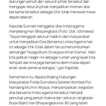
dukungan penuh dari seluruh pihak tersebut dan
mengajak seluruh pihak menjadikan momen doa
bersama tersebut sebagai titik tolak merawat masa
depan daerah.
Kapolda Sumsel menggelar doa lintas agama
menjelang Hari Bhayangkara (Foto: Dok. Istimewa)
“Saya mengajak seluruh hadirin dan masyarakat
untuk menjadikan Doa Bersama Lintas Agama hari
ini sebagai titik tolak dalam terus menumbuhkan
semangat ‘Nyago Bumi Sriwijaya Aman Damai’. Mari
kita jadikan negeri ini sebagai rumah yang layak kita
tempati dan kita jaga bersama demi masa depan
anak-anak penerus bangsa,” ujar Kapolda.
Sementara itu, Kepala Bidang Hubungan
Masyarakat Polda Sumatera Selatan Kombes Pol
Nandang Mu’min Wijaya, menyampaikan, kegiatan
doa bersama lintas agama tersebut menjadi
penutup yang penuh makna dari seluruh rangkaian
Bulan Bakti Hari Bhayangkara ke-80 yang telah