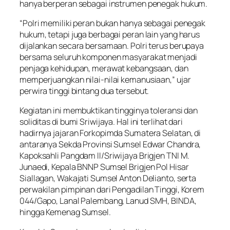
hanya berperan sebagai instrumen penegak hukum.
“Polri memiliki peran bukan hanya sebagai penegak
hukum, tetapi juga berbagai peran lain yang harus
dijalankan secara bersamaan. Polri terus berupaya
bersama seluruh komponen masyarakat menjadi
penjaga kehidupan, merawat kebangsaan, dan
memperjuangkan nilai-nilai kemanusiaan,” ujar
perwira tinggi bintang dua tersebut.
Kegiatan ini membuktikan tingginya toleransi dan
soliditas di bumi Sriwijaya. Hal ini terlihat dari
hadirnya jajaran Forkopimda Sumatera Selatan, di
antaranya Sekda Provinsi Sumsel Edwar Chandra,
Kapoksahli Pangdam II/Sriwijaya Brigjen TNI M.
Junaedi, Kepala BNNP Sumsel Brigjen Pol Hisar
Siallagan, Wakajati Sumsel Anton Delianto, serta
perwakilan pimpinan dari Pengadilan Tinggi, Korem
044/Gapo, Lanal Palembang, Lanud SMH, BINDA,
hingga Kemenag Sumsel.