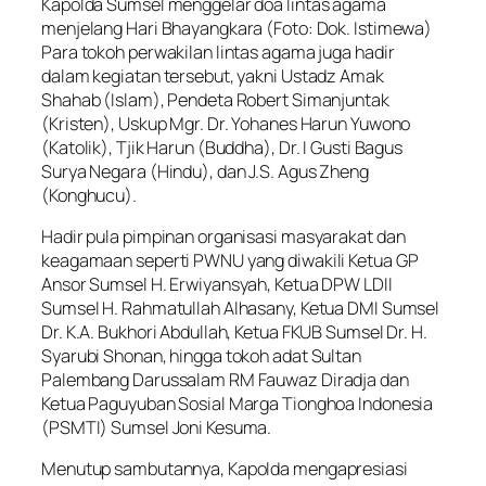
Kapolda Sumsel menggelar doa lintas agama
menjelang Hari Bhayangkara (Foto: Dok. Istimewa)
Para tokoh perwakilan lintas agama juga hadir
dalam kegiatan tersebut, yakni Ustadz Amak
Shahab (Islam), Pendeta Robert Simanjuntak
(Kristen), Uskup Mgr. Dr. Yohanes Harun Yuwono
(Katolik), Tjik Harun (Buddha), Dr. I Gusti Bagus
Surya Negara (Hindu), dan J.S. Agus Zheng
(Konghucu).
Hadir pula pimpinan organisasi masyarakat dan
keagamaan seperti PWNU yang diwakili Ketua GP
Ansor Sumsel H. Erwiyansyah, Ketua DPW LDII
Sumsel H. Rahmatullah Alhasany, Ketua DMI Sumsel
Dr. K.A. Bukhori Abdullah, Ketua FKUB Sumsel Dr. H.
Syarubi Shonan, hingga tokoh adat Sultan
Palembang Darussalam RM Fauwaz Diradja dan
Ketua Paguyuban Sosial Marga Tionghoa Indonesia
(PSMTI) Sumsel Joni Kesuma.
Menutup sambutannya, Kapolda mengapresiasi