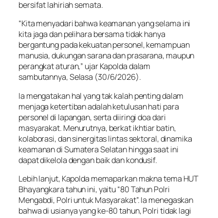
bersifat lahiriah semata.
“Kita menyadari bahwa keamanan yang selama ini
kita jaga dan pelihara bersama tidak hanya
bergantung pada kekuatan personel, kemampuan
manusia, dukungan sarana dan prasarana, maupun
perangkat aturan,” ujar Kapolda dalam
sambutannya, Selasa (30/6/2026).
Ia mengatakan hal yang tak kalah penting dalam
menjaga ketertiban adalah ketulusan hati para
personel di lapangan, serta diiringi doa dari
masyarakat. Menurutnya, berkat ikhtiar batin,
kolaborasi, dan sinergitas lintas sektoral, dinamika
keamanan di Sumatera Selatan hingga saat ini
dapat dikelola dengan baik dan kondusif.
Lebih lanjut, Kapolda memaparkan makna tema HUT
Bhayangkara tahun ini, yaitu “80 Tahun Polri
Mengabdi, Polri untuk Masyarakat”. Ia menegaskan
bahwa di usianya yang ke-80 tahun, Polri tidak lagi