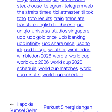
steakhouse
telegram
telegram web
the straits times
ticketmaster
tiktok
toto
toto results
train
translate
translate english to chinese
ucl
uniqlo
universal studios singapore
uob
uob gold price
uob ibanking
uob infinity
uob share price
usd to
idr
usd to sgd
weather
wimbledon
wimbledon 2026
wordle
world cup
world cup 2026
world cup 2026
schedule
world cup matches
world
cup results
world cup schedule
←
Kapolda
​Perkuat Sinergi dengan
Sumsel Gelar