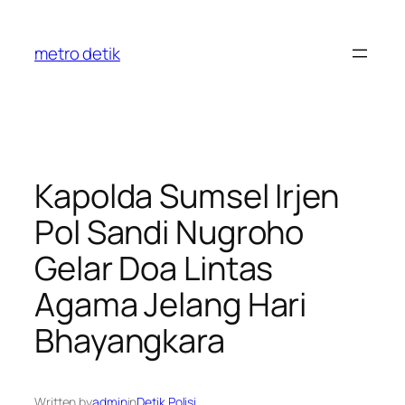
Skip
to
metro detik
content
Kapolda Sumsel Irjen
Pol Sandi Nugroho
Gelar Doa Lintas
Agama Jelang Hari
Bhayangkara
Written by
admin
in
Detik Polisi