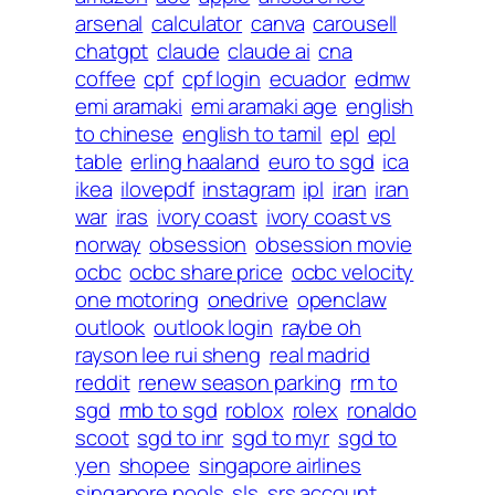
arsenal
calculator
canva
carousell
chatgpt
claude
claude ai
cna
coffee
cpf
cpf login
ecuador
edmw
emi aramaki
emi aramaki age
english
to chinese
english to tamil
epl
epl
table
erling haaland
euro to sgd
ica
ikea
ilovepdf
instagram
ipl
iran
iran
war
iras
ivory coast
ivory coast vs
norway
obsession
obsession movie
ocbc
ocbc share price
ocbc velocity
one motoring
onedrive
openclaw
outlook
outlook login
raybe oh
rayson lee rui sheng
real madrid
reddit
renew season parking
rm to
sgd
rmb to sgd
roblox
rolex
ronaldo
scoot
sgd to inr
sgd to myr
sgd to
yen
shopee
singapore airlines
singapore pools
sls
srs account