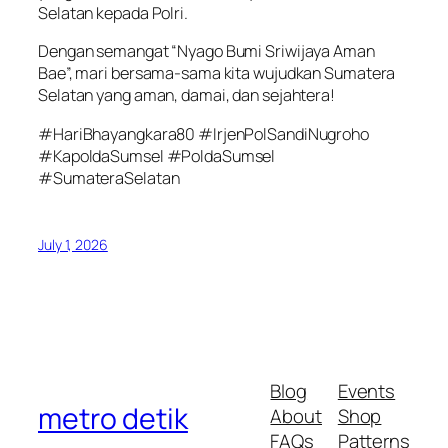
Selatan kepada Polri.
Dengan semangat “Nyago Bumi Sriwijaya Aman
Bae”, mari bersama-sama kita wujudkan Sumatera
Selatan yang aman, damai, dan sejahtera!
#HariBhayangkara80 #IrjenPolSandiNugroho
#KapoldaSumsel #PoldaSumsel
#SumateraSelatan
July 1, 2026
Blog
Events
metro detik
About
Shop
FAQs
Patterns