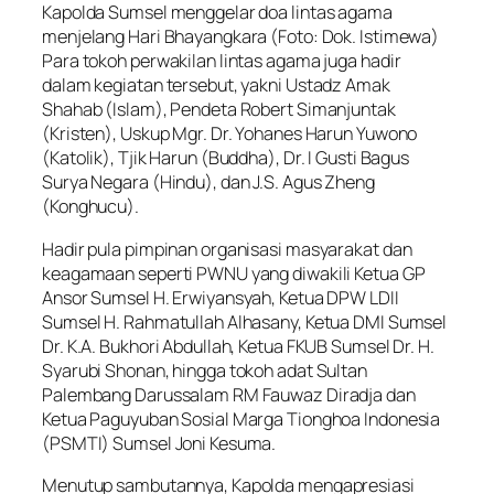
Kapolda Sumsel menggelar doa lintas agama
menjelang Hari Bhayangkara (Foto: Dok. Istimewa)
Para tokoh perwakilan lintas agama juga hadir
dalam kegiatan tersebut, yakni Ustadz Amak
Shahab (Islam), Pendeta Robert Simanjuntak
(Kristen), Uskup Mgr. Dr. Yohanes Harun Yuwono
(Katolik), Tjik Harun (Buddha), Dr. I Gusti Bagus
Surya Negara (Hindu), dan J.S. Agus Zheng
(Konghucu).
Hadir pula pimpinan organisasi masyarakat dan
keagamaan seperti PWNU yang diwakili Ketua GP
Ansor Sumsel H. Erwiyansyah, Ketua DPW LDII
Sumsel H. Rahmatullah Alhasany, Ketua DMI Sumsel
Dr. K.A. Bukhori Abdullah, Ketua FKUB Sumsel Dr. H.
Syarubi Shonan, hingga tokoh adat Sultan
Palembang Darussalam RM Fauwaz Diradja dan
Ketua Paguyuban Sosial Marga Tionghoa Indonesia
(PSMTI) Sumsel Joni Kesuma.
Menutup sambutannya, Kapolda mengapresiasi