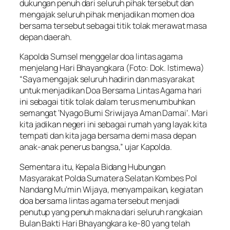
dukungan penuh dari seluruh pihak tersebut dan
mengajak seluruh pihak menjadikan momen doa
bersama tersebut sebagai titik tolak merawat masa
depan daerah.
Kapolda Sumsel menggelar doa lintas agama
menjelang Hari Bhayangkara (Foto: Dok. Istimewa)
“Saya mengajak seluruh hadirin dan masyarakat
untuk menjadikan Doa Bersama Lintas Agama hari
ini sebagai titik tolak dalam terus menumbuhkan
semangat ‘Nyago Bumi Sriwijaya Aman Damai’. Mari
kita jadikan negeri ini sebagai rumah yang layak kita
tempati dan kita jaga bersama demi masa depan
anak-anak penerus bangsa,” ujar Kapolda.
Sementara itu, Kepala Bidang Hubungan
Masyarakat Polda Sumatera Selatan Kombes Pol
Nandang Mu’min Wijaya, menyampaikan, kegiatan
doa bersama lintas agama tersebut menjadi
penutup yang penuh makna dari seluruh rangkaian
Bulan Bakti Hari Bhayangkara ke-80 yang telah