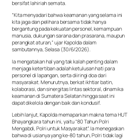
bersifat lahiriah semata.
“Kita menyadari bahwa keamanan yang selama ini
kita jaga dan pelihara bersama tidak hanya
bergantung pada kekuatan personel, kemampuan
manusia, dukungan sarana dan prasarana, maupun
perangkat aturan,” ujar Kapolda dalam
sambutannya, Selasa (30/6/2026).
Ia mengatakan hal yang tak kalah penting dalam
menjaga ketertiban adalah ketulusan hati para
personel di lapangan, serta diiringi doa dari
masyarakat. Menurutnya, berkat ikhtiar batin,
kolaborasi, dan sinergitas lintas sektoral, dinamika
keamanan di Sumatera Selatan hingga saat ini
dapat dikelola dengan baik dan kondusif.
Lebih lanjut, Kapolda memaparkan makna tema HUT
Bhayangkara tahun ini, yaitu “80 Tahun Polri
Mengabdi, Polri untuk Masyarakat”. Ia menegaskan
bahwa di usianya yang ke-80 tahun, Polri tidak lagi