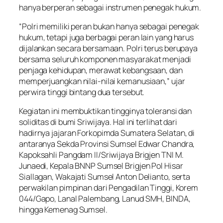
hanya berperan sebagai instrumen penegak hukum.
“Polri memiliki peran bukan hanya sebagai penegak
hukum, tetapi juga berbagai peran lain yang harus
dijalankan secara bersamaan. Polri terus berupaya
bersama seluruh komponen masyarakat menjadi
penjaga kehidupan, merawat kebangsaan, dan
memperjuangkan nilai-nilai kemanusiaan,” ujar
perwira tinggi bintang dua tersebut.
Kegiatan ini membuktikan tingginya toleransi dan
soliditas di bumi Sriwijaya. Hal ini terlihat dari
hadirnya jajaran Forkopimda Sumatera Selatan, di
antaranya Sekda Provinsi Sumsel Edwar Chandra,
Kapoksahli Pangdam II/Sriwijaya Brigjen TNI M.
Junaedi, Kepala BNNP Sumsel Brigjen Pol Hisar
Siallagan, Wakajati Sumsel Anton Delianto, serta
perwakilan pimpinan dari Pengadilan Tinggi, Korem
044/Gapo, Lanal Palembang, Lanud SMH, BINDA,
hingga Kemenag Sumsel.