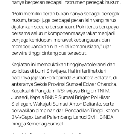
hanya berperan sebagai instrumen penegak hukum.
“Polri memiliki peran bukan hanya sebagai penegak
hukum, tetapi juga berbagai peran lain yang harus
dijalankan secara bersamaan. Polri terus berupaya
bersama seluruh komponen masyarakat menjadi
penjaga kehidupan, merawat kebangsaan, dan
memperjuangkan nilai-nilai kemanusiaan,” ujar
perwira tinggi bintang dua tersebut.
Kegiatan ini membuktikan tingginya toleransi dan
soliditas di bumi Sriwijaya. Hal ini terlihat dari
hadirnya jajaran Forkopimda Sumatera Selatan, di
antaranya Sekda Provinsi Sumsel Edwar Chandra,
Kapoksahli Pangdam II/Sriwijaya Brigjen TNI M.
Junaedi, Kepala BNNP Sumsel Brigjen Pol Hisar
Siallagan, Wakajati Sumsel Anton Delianto, serta
perwakilan pimpinan dari Pengadilan Tinggi, Korem
044/Gapo, Lanal Palembang, Lanud SMH, BINDA,
hingga Kemenag Sumsel.