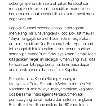
dukungan penuh dari seluruh pihak tersebut dan
mengajak seluruh pihak menjadikan momen doa
bersama tersebut sebagai titik tolak merawat masa
depan daerah.
Kapolda Sumsel menggelar doa lintas agama
menjelang Hari Bhayangkara (Foto: Dok. Istimewa)
“Saya mengajak seluruh hadirin dan masyarakat
untuk menjadikan Doa Bersama Lintas Agama hari
ini sebagai titik tolak dalam terus menumbuhkan
semangat ‘Nyago Bumi Sriwijaya Aman Damai’. Mari
kita jadikan negeri ini sebagai rumah yang layak kita
tempati dan kita jaga bersama demi masa depan
anak-anak penerus bangsa,” ujar Kapolda.
Sementara itu, Kepala Bidang Hubungan
Masyarakat Polda Sumatera Selatan Kombes Pol
Nandang Mu’min Wijaya, menyampaikan, kegiatan
doa bersama lintas agama tersebut menjadi
penutup yang penuh makna dari seluruh rangkaian
Bulan Bakti Hari Bhayangkara ke-80 yang telah