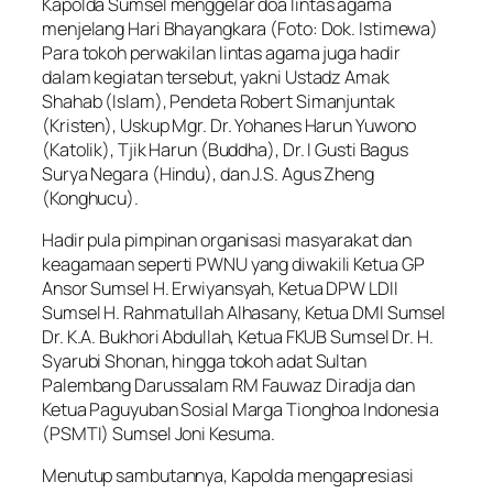
Kapolda Sumsel menggelar doa lintas agama
menjelang Hari Bhayangkara (Foto: Dok. Istimewa)
Para tokoh perwakilan lintas agama juga hadir
dalam kegiatan tersebut, yakni Ustadz Amak
Shahab (Islam), Pendeta Robert Simanjuntak
(Kristen), Uskup Mgr. Dr. Yohanes Harun Yuwono
(Katolik), Tjik Harun (Buddha), Dr. I Gusti Bagus
Surya Negara (Hindu), dan J.S. Agus Zheng
(Konghucu).
Hadir pula pimpinan organisasi masyarakat dan
keagamaan seperti PWNU yang diwakili Ketua GP
Ansor Sumsel H. Erwiyansyah, Ketua DPW LDII
Sumsel H. Rahmatullah Alhasany, Ketua DMI Sumsel
Dr. K.A. Bukhori Abdullah, Ketua FKUB Sumsel Dr. H.
Syarubi Shonan, hingga tokoh adat Sultan
Palembang Darussalam RM Fauwaz Diradja dan
Ketua Paguyuban Sosial Marga Tionghoa Indonesia
(PSMTI) Sumsel Joni Kesuma.
Menutup sambutannya, Kapolda mengapresiasi