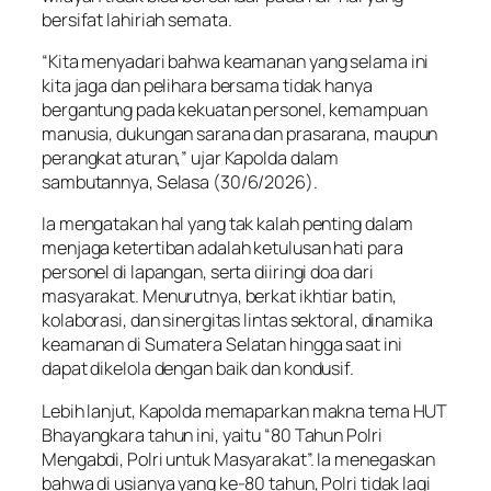
bersifat lahiriah semata.
“Kita menyadari bahwa keamanan yang selama ini
kita jaga dan pelihara bersama tidak hanya
bergantung pada kekuatan personel, kemampuan
manusia, dukungan sarana dan prasarana, maupun
perangkat aturan,” ujar Kapolda dalam
sambutannya, Selasa (30/6/2026).
Ia mengatakan hal yang tak kalah penting dalam
menjaga ketertiban adalah ketulusan hati para
personel di lapangan, serta diiringi doa dari
masyarakat. Menurutnya, berkat ikhtiar batin,
kolaborasi, dan sinergitas lintas sektoral, dinamika
keamanan di Sumatera Selatan hingga saat ini
dapat dikelola dengan baik dan kondusif.
Lebih lanjut, Kapolda memaparkan makna tema HUT
Bhayangkara tahun ini, yaitu “80 Tahun Polri
Mengabdi, Polri untuk Masyarakat”. Ia menegaskan
bahwa di usianya yang ke-80 tahun, Polri tidak lagi