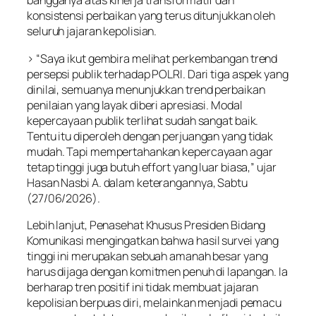
bangganya atas kinerja transformatif dan
konsistensi perbaikan yang terus ditunjukkan oleh
seluruh jajaran kepolisian.
> “Saya ikut gembira melihat perkembangan trend
persepsi publik terhadap POLRI. Dari tiga aspek yang
dinilai, semuanya menunjukkan trend perbaikan
penilaian yang layak diberi apresiasi. Modal
kepercayaan publik terlihat sudah sangat baik.
Tentu itu diperoleh dengan perjuangan yang tidak
mudah. Tapi mempertahankan kepercayaan agar
tetap tinggi juga butuh effort yang luar biasa,” ujar
Hasan Nasbi A. dalam keterangannya, Sabtu
(27/06/2026).
Lebih lanjut, Penasehat Khusus Presiden Bidang
Komunikasi mengingatkan bahwa hasil survei yang
tinggi ini merupakan sebuah amanah besar yang
harus dijaga dengan komitmen penuh di lapangan. Ia
berharap tren positif ini tidak membuat jajaran
kepolisian berpuas diri, melainkan menjadi pemacu