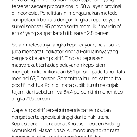
tersebar secara proporsional di 38 wilayah provinsi
di Indonesia. Penelitian ini menggunakan metode
sampel acak berkala dengan tingkat kepercayaan
survei sebesar 95 persen serta memiliki *margin of
error* yang sangat ketat di kisaran 2,8 persen.
Selain melesatnya angka kepercayaan, hasil survei
juga mencatat indikator kinerja Polri lainnya yang
bergerak ke arah positif. Tingkat kepuasan
masyarakat terhadap pelayanan kepolisian
mengalami kenaikan dari 65,1 persen pada tahun lalu
menjadi 67,6 persen. Sementara itu, indikator citra
positif institusi Polri di mata publik turut melonjak
tajam, dari sebelumnya 64,4 persen kini menembus
angka 71,5 persen.
Capaian positif tersebut mendapat sambutan
hangat serta apresiasi tinggi dari pihak Istana
Kepresidenan. Penasehat Khusus Presiden Bidang
Komunikasi, Hasan Nasbi A., mengungkapkan rasa