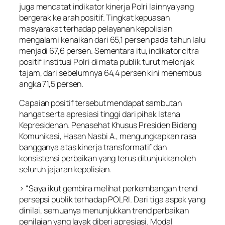
juga mencatat indikator kinerja Polri lainnya yang
bergerak ke arah positif. Tingkat kepuasan
masyarakat terhadap pelayanan kepolisian
mengalami kenaikan dari 65,1 persen pada tahun lalu
menjadi 67,6 persen. Sementara itu, indikator citra
positif institusi Polri di mata publik turut melonjak
tajam, dari sebelumnya 64,4 persen kini menembus
angka 71,5 persen.
Capaian positif tersebut mendapat sambutan
hangat serta apresiasi tinggi dari pihak Istana
Kepresidenan. Penasehat Khusus Presiden Bidang
Komunikasi, Hasan Nasbi A., mengungkapkan rasa
bangganya atas kinerja transformatif dan
konsistensi perbaikan yang terus ditunjukkan oleh
seluruh jajaran kepolisian.
> “Saya ikut gembira melihat perkembangan trend
persepsi publik terhadap POLRI. Dari tiga aspek yang
dinilai, semuanya menunjukkan trend perbaikan
penilaian yang layak diberi apresiasi. Modal