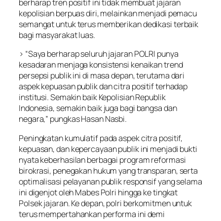
berharap tren positif ini tidak membuat jajaran
kepolisian berpuas diri, melainkan menjadi pemacu
semangat untuk terus memberikan dedikasi terbaik
bagi masyarakat luas.
> “Saya berharap seluruh jajaran POLRI punya
kesadaran menjaga konsistensi kenaikan trend
persepsi publik ini di masa depan, terutama dari
aspek kepuasan publik dan citra positif terhadap
institusi. Semakin baik Kepolisian Republik
Indonesia, semakin baik juga bagi bangsa dan
negara,” pungkas Hasan Nasbi.
Peningkatan kumulatif pada aspek citra positif,
kepuasan, dan kepercayaan publik ini menjadi bukti
nyata keberhasilan berbagai program reformasi
birokrasi, penegakan hukum yang transparan, serta
optimalisasi pelayanan publik responsif yang selama
ini digenjot oleh Mabes Polri hingga ke tingkat
Polsek jajaran. Ke depan, polri berkomitmen untuk
terus mempertahankan performa ini demi