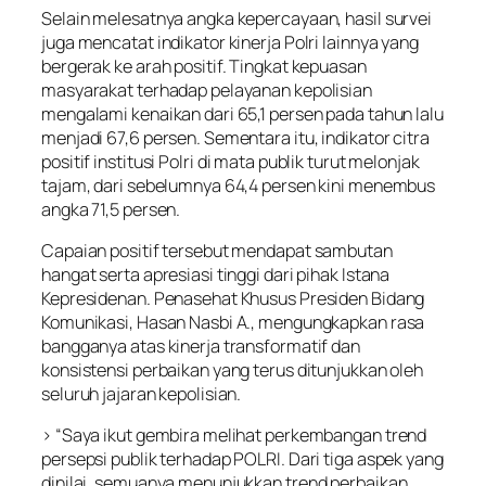
Selain melesatnya angka kepercayaan, hasil survei
juga mencatat indikator kinerja Polri lainnya yang
bergerak ke arah positif. Tingkat kepuasan
masyarakat terhadap pelayanan kepolisian
mengalami kenaikan dari 65,1 persen pada tahun lalu
menjadi 67,6 persen. Sementara itu, indikator citra
positif institusi Polri di mata publik turut melonjak
tajam, dari sebelumnya 64,4 persen kini menembus
angka 71,5 persen.
Capaian positif tersebut mendapat sambutan
hangat serta apresiasi tinggi dari pihak Istana
Kepresidenan. Penasehat Khusus Presiden Bidang
Komunikasi, Hasan Nasbi A., mengungkapkan rasa
bangganya atas kinerja transformatif dan
konsistensi perbaikan yang terus ditunjukkan oleh
seluruh jajaran kepolisian.
> “Saya ikut gembira melihat perkembangan trend
persepsi publik terhadap POLRI. Dari tiga aspek yang
dinilai, semuanya menunjukkan trend perbaikan