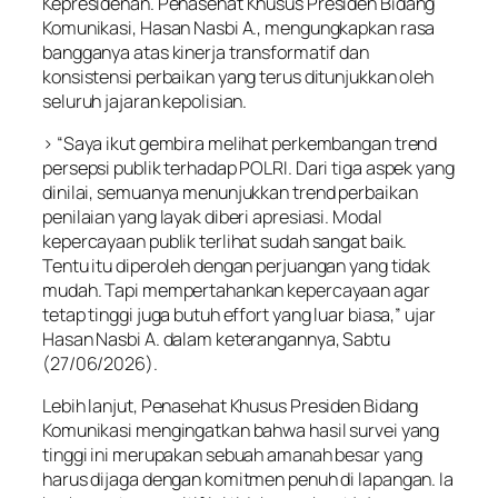
Kepresidenan. Penasehat Khusus Presiden Bidang
Komunikasi, Hasan Nasbi A., mengungkapkan rasa
bangganya atas kinerja transformatif dan
konsistensi perbaikan yang terus ditunjukkan oleh
seluruh jajaran kepolisian.
> “Saya ikut gembira melihat perkembangan trend
persepsi publik terhadap POLRI. Dari tiga aspek yang
dinilai, semuanya menunjukkan trend perbaikan
penilaian yang layak diberi apresiasi. Modal
kepercayaan publik terlihat sudah sangat baik.
Tentu itu diperoleh dengan perjuangan yang tidak
mudah. Tapi mempertahankan kepercayaan agar
tetap tinggi juga butuh effort yang luar biasa,” ujar
Hasan Nasbi A. dalam keterangannya, Sabtu
(27/06/2026).
Lebih lanjut, Penasehat Khusus Presiden Bidang
Komunikasi mengingatkan bahwa hasil survei yang
tinggi ini merupakan sebuah amanah besar yang
harus dijaga dengan komitmen penuh di lapangan. Ia