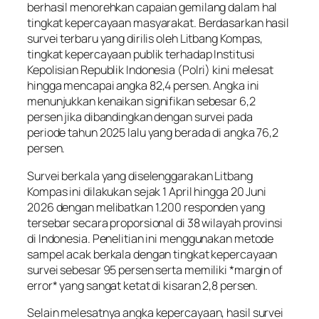
berhasil menorehkan capaian gemilang dalam hal
tingkat kepercayaan masyarakat. Berdasarkan hasil
survei terbaru yang dirilis oleh Litbang Kompas,
tingkat kepercayaan publik terhadap Institusi
Kepolisian Republik Indonesia (Polri) kini melesat
hingga mencapai angka 82,4 persen. Angka ini
menunjukkan kenaikan signifikan sebesar 6,2
persen jika dibandingkan dengan survei pada
periode tahun 2025 lalu yang berada di angka 76,2
persen.
Survei berkala yang diselenggarakan Litbang
Kompas ini dilakukan sejak 1 April hingga 20 Juni
2026 dengan melibatkan 1.200 responden yang
tersebar secara proporsional di 38 wilayah provinsi
di Indonesia. Penelitian ini menggunakan metode
sampel acak berkala dengan tingkat kepercayaan
survei sebesar 95 persen serta memiliki *margin of
error* yang sangat ketat di kisaran 2,8 persen.
Selain melesatnya angka kepercayaan, hasil survei