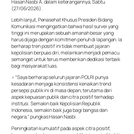
Hasan Nasbi A. dalam keterangannya, Sabtu
(27/06/2026).
Lebih lanjut, Penasehat Khusus Presiden Bidang
Komunikasi mengingatkan bahwa hasil survei yang
tinggi ini merupakan sebuah amanah besar yang
harus dijaga dengan komitmen penuh di lapangan. Ia
berharap tren positif ini tidak membuat jajaran
kepolisian berpuas diri, melainkan menjadi pemacu
semangat untuk terus memberikan dedikasi terbaik
bagi masyarakat luas.
> “Saya berharap seluruh jajaran POLRI punya
kesadaran menjaga konsistensi kenaikan trend
persepsi publik ini di masa depan, terutama dari
aspek kepuasan publik dan citra positif terhadap
institusi. Semakin baik Kepolisian Republik
Indonesia, semakin baik juga bagi bangsa dan
negara,” pungkas Hasan Nasbi.
Peningkatan kumulatif pada aspek citra positif,