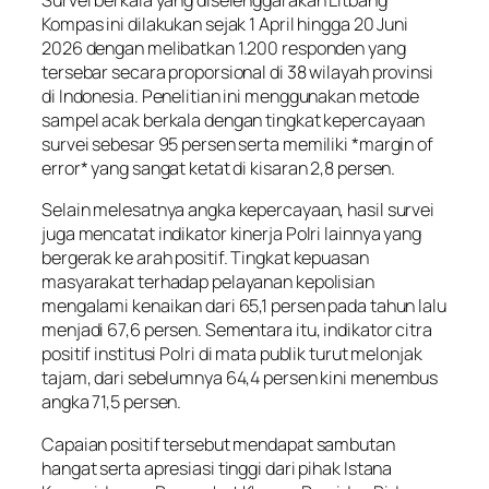
Survei berkala yang diselenggarakan Litbang
Kompas ini dilakukan sejak 1 April hingga 20 Juni
2026 dengan melibatkan 1.200 responden yang
tersebar secara proporsional di 38 wilayah provinsi
di Indonesia. Penelitian ini menggunakan metode
sampel acak berkala dengan tingkat kepercayaan
survei sebesar 95 persen serta memiliki *margin of
error* yang sangat ketat di kisaran 2,8 persen.
Selain melesatnya angka kepercayaan, hasil survei
juga mencatat indikator kinerja Polri lainnya yang
bergerak ke arah positif. Tingkat kepuasan
masyarakat terhadap pelayanan kepolisian
mengalami kenaikan dari 65,1 persen pada tahun lalu
menjadi 67,6 persen. Sementara itu, indikator citra
positif institusi Polri di mata publik turut melonjak
tajam, dari sebelumnya 64,4 persen kini menembus
angka 71,5 persen.
Capaian positif tersebut mendapat sambutan
hangat serta apresiasi tinggi dari pihak Istana