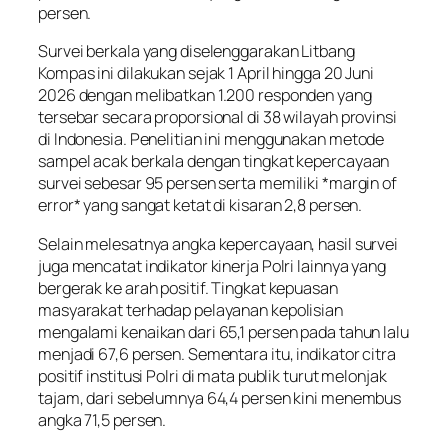
persen.
Survei berkala yang diselenggarakan Litbang
Kompas ini dilakukan sejak 1 April hingga 20 Juni
2026 dengan melibatkan 1.200 responden yang
tersebar secara proporsional di 38 wilayah provinsi
di Indonesia. Penelitian ini menggunakan metode
sampel acak berkala dengan tingkat kepercayaan
survei sebesar 95 persen serta memiliki *margin of
error* yang sangat ketat di kisaran 2,8 persen.
Selain melesatnya angka kepercayaan, hasil survei
juga mencatat indikator kinerja Polri lainnya yang
bergerak ke arah positif. Tingkat kepuasan
masyarakat terhadap pelayanan kepolisian
mengalami kenaikan dari 65,1 persen pada tahun lalu
menjadi 67,6 persen. Sementara itu, indikator citra
positif institusi Polri di mata publik turut melonjak
tajam, dari sebelumnya 64,4 persen kini menembus
angka 71,5 persen.