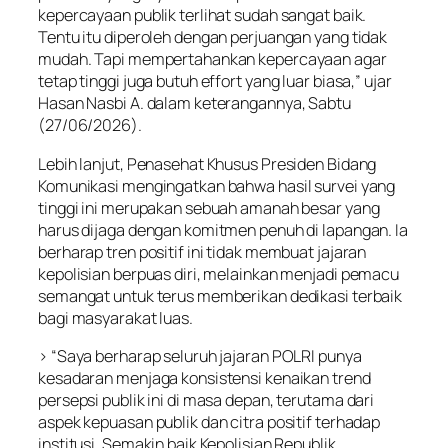
kepercayaan publik terlihat sudah sangat baik.
Tentu itu diperoleh dengan perjuangan yang tidak
mudah. Tapi mempertahankan kepercayaan agar
tetap tinggi juga butuh effort yang luar biasa,” ujar
Hasan Nasbi A. dalam keterangannya, Sabtu
(27/06/2026).
Lebih lanjut, Penasehat Khusus Presiden Bidang
Komunikasi mengingatkan bahwa hasil survei yang
tinggi ini merupakan sebuah amanah besar yang
harus dijaga dengan komitmen penuh di lapangan. Ia
berharap tren positif ini tidak membuat jajaran
kepolisian berpuas diri, melainkan menjadi pemacu
semangat untuk terus memberikan dedikasi terbaik
bagi masyarakat luas.
> “Saya berharap seluruh jajaran POLRI punya
kesadaran menjaga konsistensi kenaikan trend
persepsi publik ini di masa depan, terutama dari
aspek kepuasan publik dan citra positif terhadap
institusi. Semakin baik Kepolisian Republik