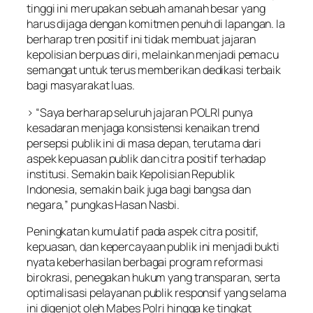
tinggi ini merupakan sebuah amanah besar yang
harus dijaga dengan komitmen penuh di lapangan. Ia
berharap tren positif ini tidak membuat jajaran
kepolisian berpuas diri, melainkan menjadi pemacu
semangat untuk terus memberikan dedikasi terbaik
bagi masyarakat luas.
> “Saya berharap seluruh jajaran POLRI punya
kesadaran menjaga konsistensi kenaikan trend
persepsi publik ini di masa depan, terutama dari
aspek kepuasan publik dan citra positif terhadap
institusi. Semakin baik Kepolisian Republik
Indonesia, semakin baik juga bagi bangsa dan
negara,” pungkas Hasan Nasbi.
Peningkatan kumulatif pada aspek citra positif,
kepuasan, dan kepercayaan publik ini menjadi bukti
nyata keberhasilan berbagai program reformasi
birokrasi, penegakan hukum yang transparan, serta
optimalisasi pelayanan publik responsif yang selama
ini digenjot oleh Mabes Polri hingga ke tingkat