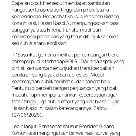
Capaian positif tersebut mendapat sambutan
hangat serta apresiasi tinggi dari pihak Istana
Kepresidenan. Penasehat Khusus Presiden Bidang
Komunikasi, Hasan Nasbi A., mengungkapkan rasa
bangganya atas kinerja transformatif dan
konsistensi perbaikan yang terus ditunjukkan oleh
seluruh jajaran kepolisian.
> “Saya ikut gembira melihat perkembangan trend
persepsi publik terhadap POLRI. Dari tiga aspek yang
dinilai, semuanya menunjukkan trend perbaikan
penilaian yang layak diberi apresiasi. Modal
kepercayaan publik terlihat sudah sangat baik.
Tentu itu diperoleh dengan perjuangan yang tidak
mudah. Tapi mempertahankan kepercayaan agar
tetap tinggi juga butuh effort yang luar biasa,” ujar
Hasan Nasbi A. dalam keterangannya, Sabtu
(27/06/2026).
Lebih lanjut, Penasehat Khusus Presiden Bidang
Komunikasi mengingatkan bahwa hasil survei yang