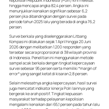
Kepolisian Republik Indonesia (Polri) kini melesat
hingga mencapai angka 82,4 persen. Angka ini
menunjukkan kenaikan signifikan sebesar 6,2
persen jika dibandingkan dengan survei pada
periode tahun 2025 lalu yang berada di angka 76,2
persen.
Survei berkala yang diselenggarakan Litbang
Kompas ini dilakukan sejak 1 April hingga 20 Juni
2026 dengan melibatkan 1.200 responden yang
tersebar secara proporsional di 38 wilayah provinsi
di Indonesia. Penelitian ini menggunakan metode
sampel acak berkala dengan tingkat kepercayaan
survei sebesar 95 persen serta memiliki *margin of
error* yang sangat ketat di kisaran 2,8 persen.
Selain melesatnya angka kepercayaan, hasil survei
juga mencatat indikator kinerja Polri lainnya yang
bergerak ke arah positif. Tingkat kepuasan
masyarakat terhadap pelayanan kepolisian
mengalami kenaikan dari 65,1 persen pada tahun lalu