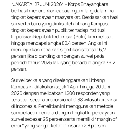
*JAKARTA, 27 JUNI 2026* – Korps Bhayangkara
berhasil menorehkan capaian gemilang dalam hal
tingkat kepercayaan masyarakat. Berdasarkan hasil
survei terbaru yang dirilis oleh Litbang Kompas,
tingkat kepercayaan publik terhadap Institusi
Kepolisian Republik Indonesia (Polri) kini melesat
hingga mencapai angka 82,4 persen. Angka ini
menunjukkan kenaikan signifikan sebesar 6,2
persen jika dibandingkan dengan survei pada
periode tahun 2025 lalu yang berada di angka 76,2
persen.
Survei berkala yang diselenggarakan Litbang
Kompas ini dilakukan sejak 1 April hingga 20 Juni
2026 dengan melibatkan 1.200 responden yang
tersebar secara proporsional di 38 wilayah provinsi
di Indonesia. Penelitian ini menggunakan metode
sampel acak berkala dengan tingkat kepercayaan
survei sebesar 95 persen serta memiliki *margin of
error* yang sangat ketat di kisaran 2,8 persen.