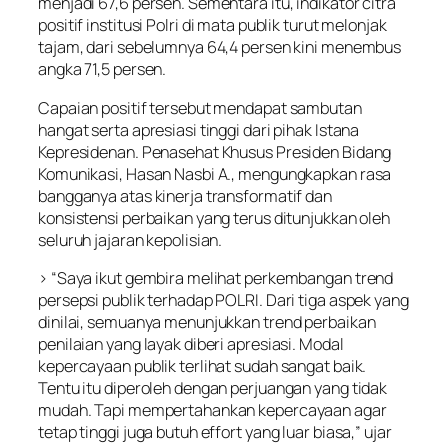
menjadi 67,6 persen. Sementara itu, indikator citra
positif institusi Polri di mata publik turut melonjak
tajam, dari sebelumnya 64,4 persen kini menembus
angka 71,5 persen.
Capaian positif tersebut mendapat sambutan
hangat serta apresiasi tinggi dari pihak Istana
Kepresidenan. Penasehat Khusus Presiden Bidang
Komunikasi, Hasan Nasbi A., mengungkapkan rasa
bangganya atas kinerja transformatif dan
konsistensi perbaikan yang terus ditunjukkan oleh
seluruh jajaran kepolisian.
> “Saya ikut gembira melihat perkembangan trend
persepsi publik terhadap POLRI. Dari tiga aspek yang
dinilai, semuanya menunjukkan trend perbaikan
penilaian yang layak diberi apresiasi. Modal
kepercayaan publik terlihat sudah sangat baik.
Tentu itu diperoleh dengan perjuangan yang tidak
mudah. Tapi mempertahankan kepercayaan agar
tetap tinggi juga butuh effort yang luar biasa,” ujar