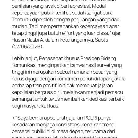
penilaian yang layak diberi apresiasi. Modal
kepercayaan publik terlihat sudah sangat baik.
Tentu itu diperoleh dengan perjuangan yang tidak
mudah. Tapi mempertahankan kepercayaan agar
tetap tinggi juga butuh effort yang luar biasa,” ujar
Hasan Nasbi A. dalam keterangannya, Sabtu
(27/06/2026).
Lebih lanjut, Penasehat Khusus Presiden Bidang
Komunikasi mengingatkan bahwa hasil survei yang
tinggi ini merupakan sebuah amanah besar yang
harus dijaga dengan komitmen penuh di lapangan. Ia
berharap tren positif ini tidak membuat jajaran
kepolisian berpuas diri, melainkan menjadi pemacu
semangat untuk terus memberikan dedikasi terbaik
bagi masyarakat luas.
> “Saya berharap seluruh jajaran POLRI punya
kesadaran menjaga konsistensi kenaikan trend
persepsi publik ini di masa depan, terutama dari
aspek kepuasan publik dan citra positif terhadap