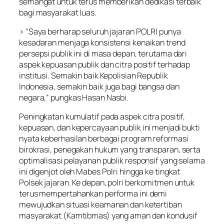
semangat untuk terus memberikan dedikasi terbaik
bagi masyarakat luas.
> “Saya berharap seluruh jajaran POLRI punya
kesadaran menjaga konsistensi kenaikan trend
persepsi publik ini di masa depan, terutama dari
aspek kepuasan publik dan citra positif terhadap
institusi. Semakin baik Kepolisian Republik
Indonesia, semakin baik juga bagi bangsa dan
negara,” pungkas Hasan Nasbi.
Peningkatan kumulatif pada aspek citra positif,
kepuasan, dan kepercayaan publik ini menjadi bukti
nyata keberhasilan berbagai program reformasi
birokrasi, penegakan hukum yang transparan, serta
optimalisasi pelayanan publik responsif yang selama
ini digenjot oleh Mabes Polri hingga ke tingkat
Polsek jajaran. Ke depan, polri berkomitmen untuk
terus mempertahankan performa ini demi
mewujudkan situasi keamanan dan ketertiban
masyarakat (Kamtibmas) yang aman dan kondusif