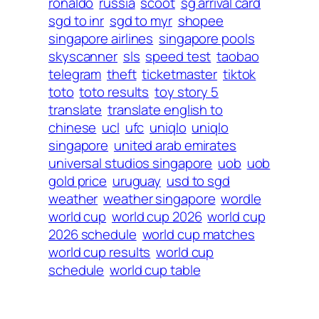
ronaldo
russia
scoot
sg arrival card
sgd to inr
sgd to myr
shopee
singapore airlines
singapore pools
skyscanner
sls
speed test
taobao
telegram
theft
ticketmaster
tiktok
toto
toto results
toy story 5
translate
translate english to
chinese
ucl
ufc
uniqlo
uniqlo
singapore
united arab emirates
universal studios singapore
uob
uob
gold price
uruguay
usd to sgd
weather
weather singapore
wordle
world cup
world cup 2026
world cup
2026 schedule
world cup matches
world cup results
world cup
schedule
world cup table