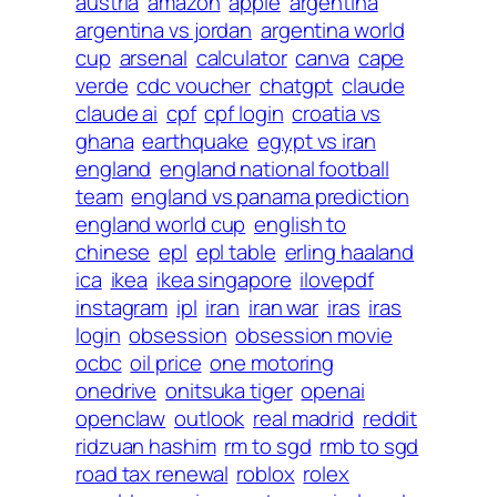
austria
amazon
apple
argentina
argentina vs jordan
argentina world
cup
arsenal
calculator
canva
cape
verde
cdc voucher
chatgpt
claude
claude ai
cpf
cpf login
croatia vs
ghana
earthquake
egypt vs iran
england
england national football
team
england vs panama prediction
england world cup
english to
chinese
epl
epl table
erling haaland
ica
ikea
ikea singapore
ilovepdf
instagram
ipl
iran
iran war
iras
iras
login
obsession
obsession movie
ocbc
oil price
one motoring
onedrive
onitsuka tiger
openai
openclaw
outlook
real madrid
reddit
ridzuan hashim
rm to sgd
rmb to sgd
road tax renewal
roblox
rolex