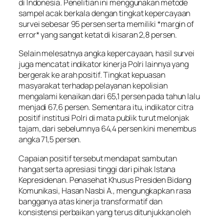
di Indonesia. Penelitian ini menggunakan metode
sampel acak berkala dengan tingkat kepercayaan
survei sebesar 95 persen serta memiliki *margin of
error* yang sangat ketat di kisaran 2,8 persen.
Selain melesatnya angka kepercayaan, hasil survei
juga mencatat indikator kinerja Polri lainnya yang
bergerak ke arah positif. Tingkat kepuasan
masyarakat terhadap pelayanan kepolisian
mengalami kenaikan dari 65,1 persen pada tahun lalu
menjadi 67,6 persen. Sementara itu, indikator citra
positif institusi Polri di mata publik turut melonjak
tajam, dari sebelumnya 64,4 persen kini menembus
angka 71,5 persen.
Capaian positif tersebut mendapat sambutan
hangat serta apresiasi tinggi dari pihak Istana
Kepresidenan. Penasehat Khusus Presiden Bidang
Komunikasi, Hasan Nasbi A., mengungkapkan rasa
bangganya atas kinerja transformatif dan
konsistensi perbaikan yang terus ditunjukkan oleh