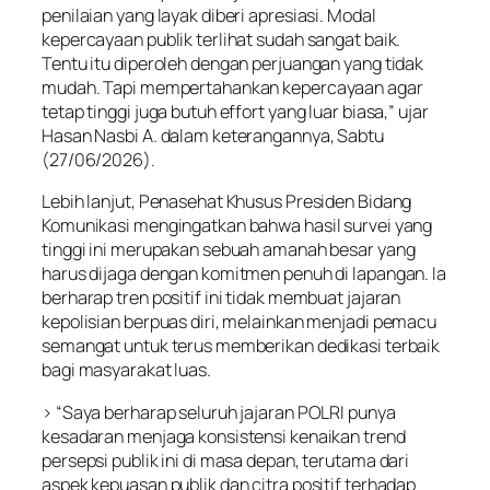
penilaian yang layak diberi apresiasi. Modal
kepercayaan publik terlihat sudah sangat baik.
Tentu itu diperoleh dengan perjuangan yang tidak
mudah. Tapi mempertahankan kepercayaan agar
tetap tinggi juga butuh effort yang luar biasa,” ujar
Hasan Nasbi A. dalam keterangannya, Sabtu
(27/06/2026).
Lebih lanjut, Penasehat Khusus Presiden Bidang
Komunikasi mengingatkan bahwa hasil survei yang
tinggi ini merupakan sebuah amanah besar yang
harus dijaga dengan komitmen penuh di lapangan. Ia
berharap tren positif ini tidak membuat jajaran
kepolisian berpuas diri, melainkan menjadi pemacu
semangat untuk terus memberikan dedikasi terbaik
bagi masyarakat luas.
> “Saya berharap seluruh jajaran POLRI punya
kesadaran menjaga konsistensi kenaikan trend
persepsi publik ini di masa depan, terutama dari
aspek kepuasan publik dan citra positif terhadap