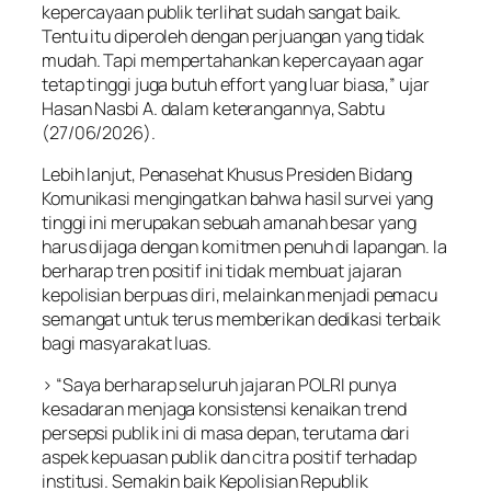
kepercayaan publik terlihat sudah sangat baik.
Tentu itu diperoleh dengan perjuangan yang tidak
mudah. Tapi mempertahankan kepercayaan agar
tetap tinggi juga butuh effort yang luar biasa,” ujar
Hasan Nasbi A. dalam keterangannya, Sabtu
(27/06/2026).
Lebih lanjut, Penasehat Khusus Presiden Bidang
Komunikasi mengingatkan bahwa hasil survei yang
tinggi ini merupakan sebuah amanah besar yang
harus dijaga dengan komitmen penuh di lapangan. Ia
berharap tren positif ini tidak membuat jajaran
kepolisian berpuas diri, melainkan menjadi pemacu
semangat untuk terus memberikan dedikasi terbaik
bagi masyarakat luas.
> “Saya berharap seluruh jajaran POLRI punya
kesadaran menjaga konsistensi kenaikan trend
persepsi publik ini di masa depan, terutama dari
aspek kepuasan publik dan citra positif terhadap
institusi. Semakin baik Kepolisian Republik