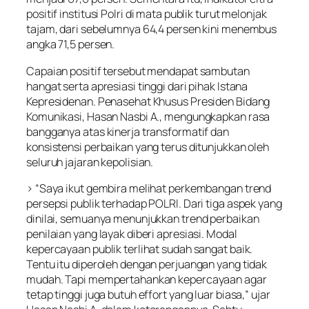
positif institusi Polri di mata publik turut melonjak
tajam, dari sebelumnya 64,4 persen kini menembus
angka 71,5 persen.
Capaian positif tersebut mendapat sambutan
hangat serta apresiasi tinggi dari pihak Istana
Kepresidenan. Penasehat Khusus Presiden Bidang
Komunikasi, Hasan Nasbi A., mengungkapkan rasa
bangganya atas kinerja transformatif dan
konsistensi perbaikan yang terus ditunjukkan oleh
seluruh jajaran kepolisian.
> “Saya ikut gembira melihat perkembangan trend
persepsi publik terhadap POLRI. Dari tiga aspek yang
dinilai, semuanya menunjukkan trend perbaikan
penilaian yang layak diberi apresiasi. Modal
kepercayaan publik terlihat sudah sangat baik.
Tentu itu diperoleh dengan perjuangan yang tidak
mudah. Tapi mempertahankan kepercayaan agar
tetap tinggi juga butuh effort yang luar biasa,” ujar