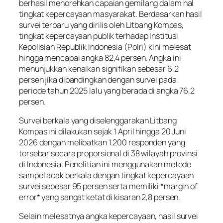
berhasil menorehkan capaian gemilang dalam hal
tingkat kepercayaan masyarakat. Berdasarkan hasil
survei terbaru yang dirilis oleh Litbang Kompas,
tingkat kepercayaan publik terhadap Institusi
Kepolisian Republik Indonesia (Polri) kini melesat
hingga mencapai angka 82,4 persen. Angka ini
menunjukkan kenaikan signifikan sebesar 6,2
persen jika dibandingkan dengan survei pada
periode tahun 2025 lalu yang berada di angka 76,2
persen.
Survei berkala yang diselenggarakan Litbang
Kompas ini dilakukan sejak 1 April hingga 20 Juni
2026 dengan melibatkan 1.200 responden yang
tersebar secara proporsional di 38 wilayah provinsi
di Indonesia. Penelitian ini menggunakan metode
sampel acak berkala dengan tingkat kepercayaan
survei sebesar 95 persen serta memiliki *margin of
error* yang sangat ketat di kisaran 2,8 persen.
Selain melesatnya angka kepercayaan, hasil survei