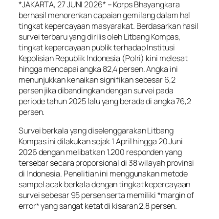
*JAKARTA, 27 JUNI 2026* – Korps Bhayangkara
berhasil menorehkan capaian gemilang dalam hal
tingkat kepercayaan masyarakat. Berdasarkan hasil
survei terbaru yang dirilis oleh Litbang Kompas,
tingkat kepercayaan publik terhadap Institusi
Kepolisian Republik Indonesia (Polri) kini melesat
hingga mencapai angka 82,4 persen. Angka ini
menunjukkan kenaikan signifikan sebesar 6,2
persen jika dibandingkan dengan survei pada
periode tahun 2025 lalu yang berada di angka 76,2
persen.
Survei berkala yang diselenggarakan Litbang
Kompas ini dilakukan sejak 1 April hingga 20 Juni
2026 dengan melibatkan 1.200 responden yang
tersebar secara proporsional di 38 wilayah provinsi
di Indonesia. Penelitian ini menggunakan metode
sampel acak berkala dengan tingkat kepercayaan
survei sebesar 95 persen serta memiliki *margin of
error* yang sangat ketat di kisaran 2,8 persen.