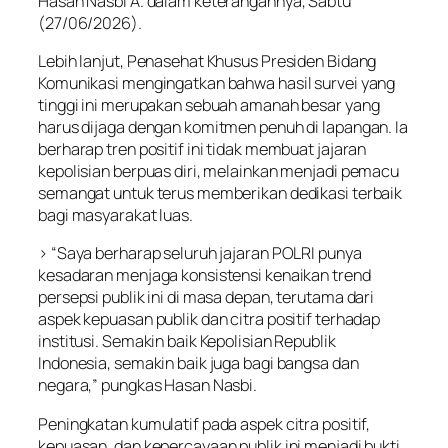
Hasan Nasbi A. dalam keterangannya, Sabtu
(27/06/2026).
Lebih lanjut, Penasehat Khusus Presiden Bidang
Komunikasi mengingatkan bahwa hasil survei yang
tinggi ini merupakan sebuah amanah besar yang
harus dijaga dengan komitmen penuh di lapangan. Ia
berharap tren positif ini tidak membuat jajaran
kepolisian berpuas diri, melainkan menjadi pemacu
semangat untuk terus memberikan dedikasi terbaik
bagi masyarakat luas.
> “Saya berharap seluruh jajaran POLRI punya
kesadaran menjaga konsistensi kenaikan trend
persepsi publik ini di masa depan, terutama dari
aspek kepuasan publik dan citra positif terhadap
institusi. Semakin baik Kepolisian Republik
Indonesia, semakin baik juga bagi bangsa dan
negara,” pungkas Hasan Nasbi.
Peningkatan kumulatif pada aspek citra positif,
kepuasan, dan kepercayaan publik ini menjadi bukti