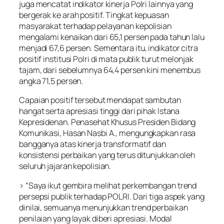
juga mencatat indikator kinerja Polri lainnya yang
bergerak ke arah positif. Tingkat kepuasan
masyarakat terhadap pelayanan kepolisian
mengalami kenaikan dari 65,1 persen pada tahun lalu
menjadi 67,6 persen. Sementara itu, indikator citra
positif institusi Polri di mata publik turut melonjak
tajam, dari sebelumnya 64,4 persen kini menembus
angka 71,5 persen.
Capaian positif tersebut mendapat sambutan
hangat serta apresiasi tinggi dari pihak Istana
Kepresidenan. Penasehat Khusus Presiden Bidang
Komunikasi, Hasan Nasbi A., mengungkapkan rasa
bangganya atas kinerja transformatif dan
konsistensi perbaikan yang terus ditunjukkan oleh
seluruh jajaran kepolisian.
> “Saya ikut gembira melihat perkembangan trend
persepsi publik terhadap POLRI. Dari tiga aspek yang
dinilai, semuanya menunjukkan trend perbaikan
penilaian yang layak diberi apresiasi. Modal