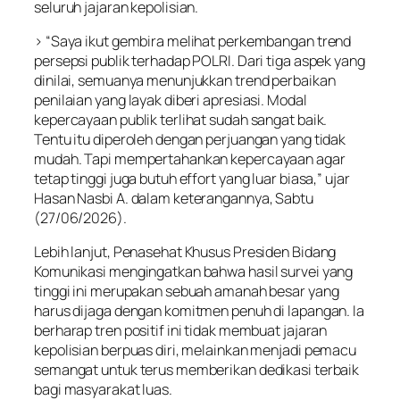
seluruh jajaran kepolisian.
> “Saya ikut gembira melihat perkembangan trend
persepsi publik terhadap POLRI. Dari tiga aspek yang
dinilai, semuanya menunjukkan trend perbaikan
penilaian yang layak diberi apresiasi. Modal
kepercayaan publik terlihat sudah sangat baik.
Tentu itu diperoleh dengan perjuangan yang tidak
mudah. Tapi mempertahankan kepercayaan agar
tetap tinggi juga butuh effort yang luar biasa,” ujar
Hasan Nasbi A. dalam keterangannya, Sabtu
(27/06/2026).
Lebih lanjut, Penasehat Khusus Presiden Bidang
Komunikasi mengingatkan bahwa hasil survei yang
tinggi ini merupakan sebuah amanah besar yang
harus dijaga dengan komitmen penuh di lapangan. Ia
berharap tren positif ini tidak membuat jajaran
kepolisian berpuas diri, melainkan menjadi pemacu
semangat untuk terus memberikan dedikasi terbaik
bagi masyarakat luas.