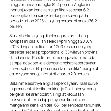
hingga mencapai angka 82,4 persen. Angka ini
menunjukkan kenaikan signifikan sebesar 6,2
persen jika dibandingkan dengan survei pada
periode tahun 2025 lalu yang berada di angka 76,2
persen.
Survei berkala yang diselenggarakan Litbang
Kompas ini dilakukan sejak 1 April hingga 20 Juni
2026 dengan melibatkan 1.200 responden yang
tersebar secara proporsional di 38 wilayah provinsi
di Indonesia. Penelitian ini menggunakan metode
sampel acak berkala dengan tingkat kepercayaan
survei sebesar 95 persen serta memiliki *margin of
error* yang sangat ketat di kisaran 2,8 persen.
Selain melesatnya angka kepercayaan, hasil survei
juga mencatat indikator kinerja Polri lainnya yang
bergerak ke arah positif. Tingkat kepuasan
masyarakat terhadap pelayanan kepolisian
mengalami kenaikan dari 65,1 persen pada tahun lalu
menjadi 67,6 persen. Sementara itu, indikator citra