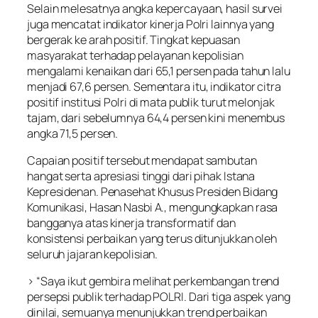
Selain melesatnya angka kepercayaan, hasil survei
juga mencatat indikator kinerja Polri lainnya yang
bergerak ke arah positif. Tingkat kepuasan
masyarakat terhadap pelayanan kepolisian
mengalami kenaikan dari 65,1 persen pada tahun lalu
menjadi 67,6 persen. Sementara itu, indikator citra
positif institusi Polri di mata publik turut melonjak
tajam, dari sebelumnya 64,4 persen kini menembus
angka 71,5 persen.
Capaian positif tersebut mendapat sambutan
hangat serta apresiasi tinggi dari pihak Istana
Kepresidenan. Penasehat Khusus Presiden Bidang
Komunikasi, Hasan Nasbi A., mengungkapkan rasa
bangganya atas kinerja transformatif dan
konsistensi perbaikan yang terus ditunjukkan oleh
seluruh jajaran kepolisian.
> “Saya ikut gembira melihat perkembangan trend
persepsi publik terhadap POLRI. Dari tiga aspek yang
dinilai, semuanya menunjukkan trend perbaikan