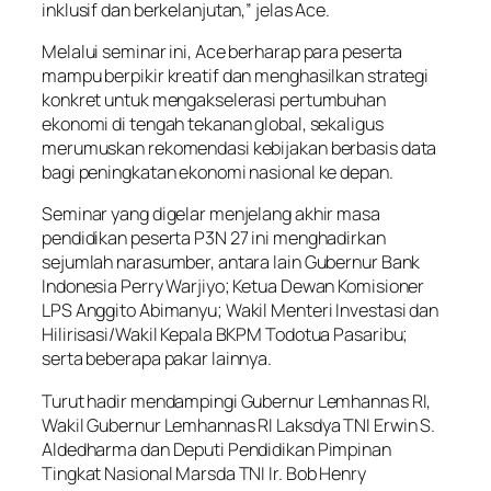
inklusif dan berkelanjutan,” jelas Ace.
Melalui seminar ini, Ace berharap para peserta
mampu berpikir kreatif dan menghasilkan strategi
konkret untuk mengakselerasi pertumbuhan
ekonomi di tengah tekanan global, sekaligus
merumuskan rekomendasi kebijakan berbasis data
bagi peningkatan ekonomi nasional ke depan.
Seminar yang digelar menjelang akhir masa
pendidikan peserta P3N 27 ini menghadirkan
sejumlah narasumber, antara lain Gubernur Bank
Indonesia Perry Warjiyo; Ketua Dewan Komisioner
LPS Anggito Abimanyu; Wakil Menteri Investasi dan
Hilirisasi/Wakil Kepala BKPM Todotua Pasaribu;
serta beberapa pakar lainnya.
Turut hadir mendampingi Gubernur Lemhannas RI,
Wakil Gubernur Lemhannas RI Laksdya TNI Erwin S.
Aldedharma dan Deputi Pendidikan Pimpinan
Tingkat Nasional Marsda TNI Ir. Bob Henry