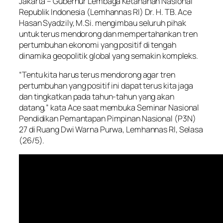
Jakarta – Gubernur Lembaga Ketahanan Nasional
Republik Indonesia (Lemhannas RI) Dr. H. TB. Ace
Hasan Syadzily, M.Si. mengimbau seluruh pihak
untuk terus mendorong dan mempertahankan tren
pertumbuhan ekonomi yang positif di tengah
dinamika geopolitik global yang semakin kompleks.
“Tentu kita harus terus mendorong agar tren
pertumbuhan yang positif ini dapat terus kita jaga
dan tingkatkan pada tahun-tahun yang akan
datang,” kata Ace saat membuka Seminar Nasional
Pendidikan Pemantapan Pimpinan Nasional (P3N)
27 di Ruang Dwi Warna Purwa, Lemhannas RI, Selasa
(26/5).