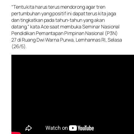
“Tentu kita harus terus mendorong agar tren
pertumbuhan yang positif ini dapat terus kita jaga
dan tingkatkan pada tahun-tahun yang akan
datang,” kata Ace saat membuka Seminar Nasional
Pendidikan Pemantapan Pimpinan Nasional (P3N)
27 di Ruang Dwi Warna Purwa, Lemhannas RI, Selasa
(26/5).