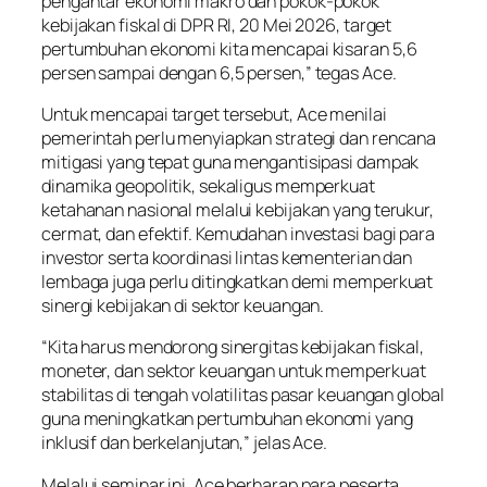
pengantar ekonomi makro dan pokok-pokok
kebijakan fiskal di DPR RI, 20 Mei 2026, target
pertumbuhan ekonomi kita mencapai kisaran 5,6
persen sampai dengan 6,5 persen,” tegas Ace.
Untuk mencapai target tersebut, Ace menilai
pemerintah perlu menyiapkan strategi dan rencana
mitigasi yang tepat guna mengantisipasi dampak
dinamika geopolitik, sekaligus memperkuat
ketahanan nasional melalui kebijakan yang terukur,
cermat, dan efektif. Kemudahan investasi bagi para
investor serta koordinasi lintas kementerian dan
lembaga juga perlu ditingkatkan demi memperkuat
sinergi kebijakan di sektor keuangan.
“Kita harus mendorong sinergitas kebijakan fiskal,
moneter, dan sektor keuangan untuk memperkuat
stabilitas di tengah volatilitas pasar keuangan global
guna meningkatkan pertumbuhan ekonomi yang
inklusif dan berkelanjutan,” jelas Ace.
Melalui seminar ini, Ace berharap para peserta