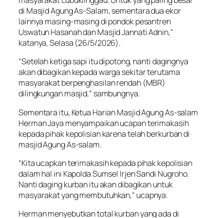
masyarakat Lubuklinggau. Untuk yang paling besar
di Masjid Agung As-Salam, sementara dua ekor
lainnya masing-masing di pondok pesantren
Uswatun Hasanah dan Masjid Jannati Adnin,”
katanya, Selasa (26/5/2026).
“Setelah ketiga sapi itu dipotong, nanti dagingnya
akan dibagikan kepada warga sekitar terutama
masyarakat berpenghasilan rendah (MBR)
dilingkungan masjid,” sambungnya.
Sementara itu, Ketua Harian Masjid Agung As-salam
Herman Jaya menyampaikan ucapan terimakasih
kepada pihak kepolisian karena telah berkurban di
masjid Agung As-salam.
“Kita ucapkan terimakasih kepada pihak kepolisian
dalam hal ini Kapolda Sumsel Irjen Sandi Nugroho.
Nanti daging kurban itu akan dibagikan untuk
masyarakat yang membutuhkan,” ucapnya.
Herman menyebutkan total kurban yang ada di