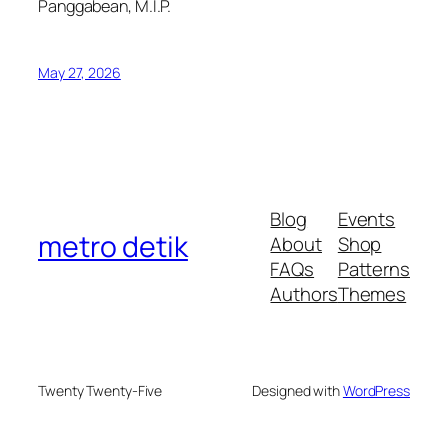
Panggabean, M.I.P.
May 27, 2026
Blog
Events
metro detik
About
Shop
FAQs
Patterns
Authors
Themes
Twenty Twenty-Five
Designed with
WordPress