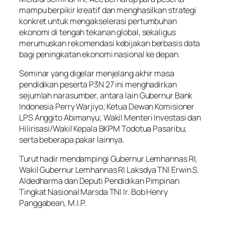
mampu berpikir kreatif dan menghasilkan strategi
konkret untuk mengakselerasi pertumbuhan
ekonomi di tengah tekanan global, sekaligus
merumuskan rekomendasi kebijakan berbasis data
bagi peningkatan ekonomi nasional ke depan.
Seminar yang digelar menjelang akhir masa
pendidikan peserta P3N 27 ini menghadirkan
sejumlah narasumber, antara lain Gubernur Bank
Indonesia Perry Warjiyo; Ketua Dewan Komisioner
LPS Anggito Abimanyu; Wakil Menteri Investasi dan
Hilirisasi/Wakil Kepala BKPM Todotua Pasaribu;
serta beberapa pakar lainnya.
Turut hadir mendampingi Gubernur Lemhannas RI,
Wakil Gubernur Lemhannas RI Laksdya TNI Erwin S.
Aldedharma dan Deputi Pendidikan Pimpinan
Tingkat Nasional Marsda TNI Ir. Bob Henry
Panggabean, M.I.P.