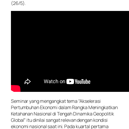
(26/5).
Seminar yang mengangkat tema “Akselerasi
Pertumbuhan Ekonomi dalam Rangka Meningkatkan
Ketahanan Nasional di Tengah Dinamika Geopolitik
Global” itu dinilai sangat relevan dengan kondisi
ekonomi nasional saat ini. Pada kuartal pertama