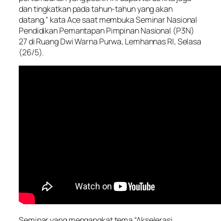
dan tingkatkan pada tahun-tahun yang akan
datang,” kata Ace saat membuka Seminar Nasional
Pendidikan Pemantapan Pimpinan Nasional (P3N)
27 di Ruang Dwi Warna Purwa, Lemhannas RI, Selasa
(26/5).
Seminar yang mengangkat tema “Akselerasi