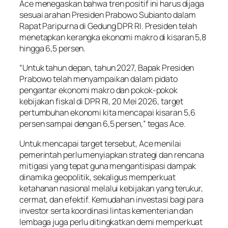
Ace menegaskan bahwa tren positif ini harus dijaga
sesuai arahan Presiden Prabowo Subianto dalam
Rapat Paripurna di Gedung DPR RI. Presiden telah
menetapkan kerangka ekonomi makro di kisaran 5,8
hingga 6,5 persen.
“Untuk tahun depan, tahun 2027, Bapak Presiden
Prabowo telah menyampaikan dalam pidato
pengantar ekonomi makro dan pokok-pokok
kebijakan fiskal di DPR RI, 20 Mei 2026, target
pertumbuhan ekonomi kita mencapai kisaran 5,6
persen sampai dengan 6,5 persen,” tegas Ace.
Untuk mencapai target tersebut, Ace menilai
pemerintah perlu menyiapkan strategi dan rencana
mitigasi yang tepat guna mengantisipasi dampak
dinamika geopolitik, sekaligus memperkuat
ketahanan nasional melalui kebijakan yang terukur,
cermat, dan efektif. Kemudahan investasi bagi para
investor serta koordinasi lintas kementerian dan
lembaga juga perlu ditingkatkan demi memperkuat