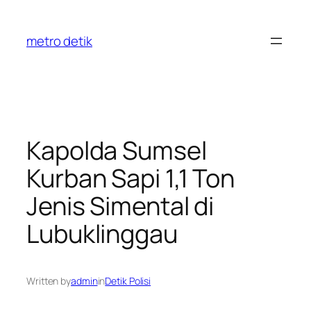
Skip
to
metro detik
content
Kapolda Sumsel
Kurban Sapi 1,1 Ton
Jenis Simental di
Lubuklinggau
Written by
admin
in
Detik Polisi