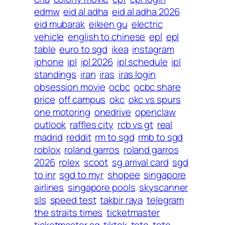
edmw
eid al adha
eid al adha 2026
eid mubarak
eileen gu
electric
vehicle
english to chinese
epl
epl
table
euro to sgd
ikea
instagram
iphone
ipl
ipl 2026
ipl schedule
ipl
standings
iran
iras
iras login
obsession movie
ocbc
ocbc share
price
off campus
okc
okc vs spurs
one motoring
onedrive
openclaw
outlook
raffles city
rcb vs gt
real
madrid
reddit
rm to sgd
rmb to sgd
roblox
roland garros
roland garros
2026
rolex
scoot
sg arrival card
sgd
to inr
sgd to myr
shopee
singapore
airlines
singapore pools
skyscanner
sls
speed test
takbir raya
telegram
the straits times
ticketmaster
ticketmaster sg
tiktok
toto
toto