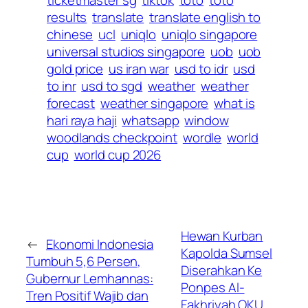
results
translate
translate english to
chinese
ucl
uniqlo
uniqlo singapore
universal studios singapore
uob
uob
gold price
us iran war
usd to idr
usd
to inr
usd to sgd
weather
weather
forecast
weather singapore
what is
hari raya haji
whatsapp
window
woodlands checkpoint
wordle
world
cup
world cup 2026
Hewan Kurban
←
Ekonomi Indonesia
Kapolda Sumsel
Tumbuh 5,6 Persen,
Diserahkan Ke
Gubernur Lemhannas:
Ponpes Al-
Tren Positif Wajib dan
Fakhriyah OKU