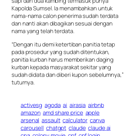
sapi dan dua kambing termasuk punya
Kapolda Sumsel. Ia menambahkan untuk
nama-nama calon penerima sudah terdata
dan nanti akan dibagikan sesuai dengan
nama yang telah terdata.
“Dengan itu demi ketertiban panitia tetap
pada prosedur yang sudah ditentukan,
panitia kurban harus memberikan daging
kurban kepada masyarakat sekitar yang
sudah didata dan diberi kupon sebelumnya,”
tuturnya.
activesg
agoda
ai
airasia
airbnb
amazon
amd share price
apple
arsenal
assault
calculator
canva
carousell
chatgpt
claude
claude ai
cna
colony movie
cpf
cpf login