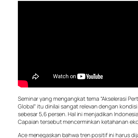
Seminar yang mengangkat tema “Akselerasi Pe
Global” itu dinilai sangat relevan dengan kondi
sebesar 5,6 persen. Hal ini menjadikan Indone
Capaian tersebut mencerminkan ketahanan ekon
Ace menegaskan bahwa tren positif ini harus di