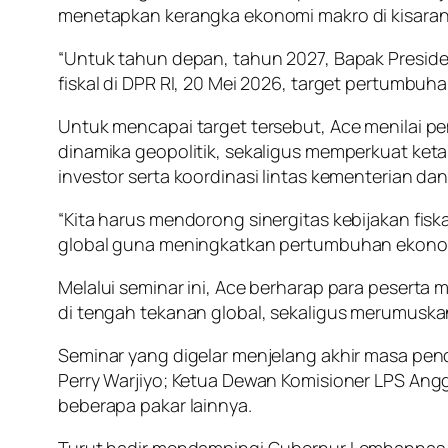
menetapkan kerangka ekonomi makro di kisaran 
“Untuk tahun depan, tahun 2027, Bapak Presi
fiskal di DPR RI, 20 Mei 2026, target pertumbu
Untuk mencapai target tersebut, Ace menilai p
dinamika geopolitik, sekaligus memperkuat ketah
investor serta koordinasi lintas kementerian da
“Kita harus mendorong sinergitas kebijakan fisk
global guna meningkatkan pertumbuhan ekonomi 
Melalui seminar ini, Ace berharap para peserta
di tengah tekanan global, sekaligus merumuska
Seminar yang digelar menjelang akhir masa pen
Perry Warjiyo; Ketua Dewan Komisioner LPS Anggi
beberapa pakar lainnya.
Turut hadir mendampingi Gubernur Lemhannas R