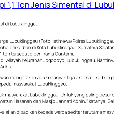
 1,1 Ton Jenis Simental di Lub
tal di Lubuklinggau
warga Lubuklinggau (Foto: Istimewa/Polres Lubuklingga
oho berkurban di Kota Lubuklinggau, Sumatera Selatan, 
1,1 ton tersebut diberi nama Guntama.
kal di wilayah Kelurahan Jogoboyo, Lubuklinggau. Nantin
 Adha.
awan mengatakan ada sebanyak tiga ekor sapi kurban p
epada masyarakat Lubuklinggau.
uk masyarakat Lubuklinggau. Untuk yang paling besar 
atun Hasanah dan Masjid Jannati Adnin,” katanya, Sel
ngnya akan dibagikan kepada warga sekitar terutama ma