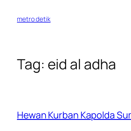
Skip
to
metro detik
content
Tag:
eid al adha
Hewan Kurban Kapolda Sum