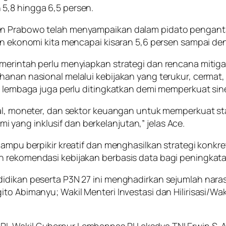
5,8 hingga 6,5 persen.
den Prabowo telah menyampaikan dalam pidato pengant
han ekonomi kita mencapai kisaran 5,6 persen sampai de
emerintah perlu menyiapkan strategi dan rencana mitig
anan nasional melalui kebijakan yang terukur, cermat, 
n lembaga juga perlu ditingkatkan demi memperkuat sine
al, moneter, dan sektor keuangan untuk memperkuat stab
yang inklusif dan berkelanjutan,” jelas Ace.
 mampu berpikir kreatif dan menghasilkan strategi kon
n rekomendasi kebijakan berbasis data bagi peningkat
didikan peserta P3N 27 ini menghadirkan sejumlah nara
to Abimanyu; Wakil Menteri Investasi dan Hilirisasi/Wa
I, Wakil Gubernur Lemhannas RI Laksdya TNI Erwin S. 