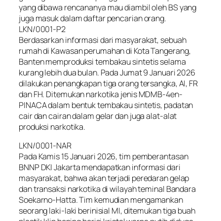
yang dibawa rencananya mau diambil oleh BS yang
juga masuk dalam daftar pencarian orang.
LKN/0001-P2
Berdasarkan informasi dari masyarakat, sebuah
rumah di Kawasan perumahan di Kota Tangerang,
Banten memproduksi tembakau sintetis selama
kurang lebih dua bulan. Pada Jumat 9 Januari 2026
dilakukan penangkapan tiga orang tersangka, AI, FR
dan FH. Ditemukan narkotika jenis MDMB-4en-
PINACA dalam bentuk tembakau sintetis, padatan
cair dan cairan dalam gelar dan juga alat-alat
produksi narkotika.
LKN/0001-NAR
Pada Kamis 15 Januari 2026, tim pemberantasan
BNNP DKI Jakarta mendapatkan informasi dari
masyarakat, bahwa akan terjadi peredaran gelap
dan transaksi narkotika di wilayah teminal Bandara
Soekarno-Hatta. Tim kemudian mengamankan
seorang laki-laki berinisial MI, ditemukan tiga buah