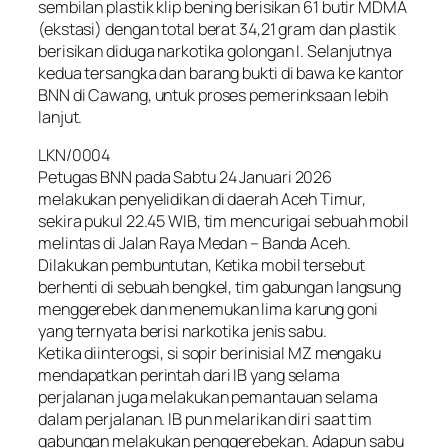
sembilan plastik klip bening berisikan 61 butir MDMA
(ekstasi) dengan total berat 34,21 gram dan plastik
berisikan diduga narkotika golongan I. Selanjutnya
kedua tersangka dan barang bukti di bawa ke kantor
BNN di Cawang, untuk proses pemerinksaan lebih
lanjut.
LKN/0004
Petugas BNN pada Sabtu 24 Januari 2026
melakukan penyelidikan di daerah Aceh Timur,
sekira pukul 22.45 WIB, tim mencurigai sebuah mobil
melintas di Jalan Raya Medan – Banda Aceh.
Dilakukan pembuntutan, Ketika mobil tersebut
berhenti di sebuah bengkel, tim gabungan langsung
menggerebek dan menemukan lima karung goni
yang ternyata berisi narkotika jenis sabu.
Ketika diinterogsi, si sopir berinisial MZ mengaku
mendapatkan perintah dari IB yang selama
perjalanan juga melakukan pemantauan selama
dalam perjalanan. IB pun melarikan diri saat tim
gabungan melakukan penggerebekan. Adapun sabu