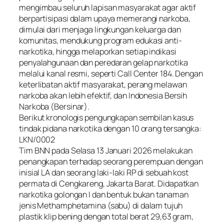
mengimbau seluruh lapisan masyarakat agar aktif
berpartisipasi dalam upaya memerangi narkoba,
dimulai dari menjaga lingkungan keluarga dan
komunitas, mendukung program edukasi anti-
narkotika, hingga melaporkan setiap indikasi
penyalahgunaan dan peredaran gelap narkotika
melalui kanal resmi, seperti Call Center 184. Dengan
keterlibatan aktif masyarakat, perang melawan
narkoba akan lebih efektif, dan Indonesia Bersih
Narkoba (Bersinar).
Berikut kronologis pengungkapan sembilan kasus
tindak pidana narkotika dengan 10 orang tersangka:
LKN/0002
Tim BNN pada Selasa 13 Januari 2026 melakukan
penangkapan terhadap seorang perempuan dengan
inisial LA dan seorang laki-laki RP di sebuah kost
permata di Cengkareng, Jakarta Barat. Didapatkan
narkotika golongan I dan bentuk bukan tanaman
jenis Methamphetamina (sabu) di dalam tujuh
plastik klip bening dengan total berat 29,63 gram,