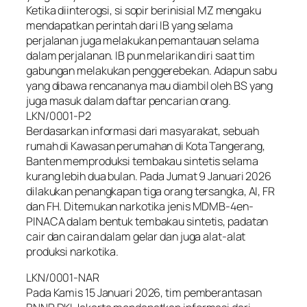
Ketika diinterogsi, si sopir berinisial MZ mengaku
mendapatkan perintah dari IB yang selama
perjalanan juga melakukan pemantauan selama
dalam perjalanan. IB pun melarikan diri saat tim
gabungan melakukan penggerebekan. Adapun sabu
yang dibawa rencananya mau diambil oleh BS yang
juga masuk dalam daftar pencarian orang.
LKN/0001-P2
Berdasarkan informasi dari masyarakat, sebuah
rumah di Kawasan perumahan di Kota Tangerang,
Banten memproduksi tembakau sintetis selama
kurang lebih dua bulan. Pada Jumat 9 Januari 2026
dilakukan penangkapan tiga orang tersangka, AI, FR
dan FH. Ditemukan narkotika jenis MDMB-4en-
PINACA dalam bentuk tembakau sintetis, padatan
cair dan cairan dalam gelar dan juga alat-alat
produksi narkotika.
LKN/0001-NAR
Pada Kamis 15 Januari 2026, tim pemberantasan