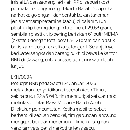
inisial LA dan seorang laki-laki RP di sebuah kost
permata di Cengkareng, Jakarta Barat. Didapatkan
narkotika golongan I dan bentuk bukan tanaman
jenis Methamphetamina (sabu) di dalam tujuh
plastik klip bening dengan total berat 29,63 gram,
sembilan plastik klip bening berisikan 61 butir MDMA
(ekstasi) dengan total berat 34,21 gram dan plastik
berisikan diduga narkotika golongan I. Selanjutnya
kedua tersangka dan barang bukti di bawa ke kantor
BNN di Cawang, untuk proses pemerinksaan lebih
lanjut.
LKN/0004
Petugas BNN pada Sabtu 24 Januari 2026
melakukan penyelidikan di daerah Aceh Timur,
sekira pukul 22.45 WIB, tim mencurigai sebuah mobil
melintas di Jalan Raya Medan – Banda Aceh.
Dilakukan pembuntutan, Ketika mobil tersebut
berhenti di sebuah bengkel, tim gabungan langsung
menggerebek dan menemukan lima karung goni
yang ternyata berisi narkotika jenis sabu.