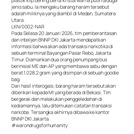
plastik klip bening berisi kristal warna putih diduga
jenis sabu. Ia mengaku barang haram tersebut
adalah miliknya yang diambil di Medan, Sumatera
Utara.
LKN/0002-NAR
Pada Selasa 20 Januari 2026, tim pemberantasan
dan intelijen BNNP DKI Jakarta mendapatkan
informasi bahwa akan ada transaksi narkotika di
sebuah terminal Bayangan Pasar Rebo, Jakarta
Timur. Diamankan dua orang penumpang bus
berinisial ME dan AP yang membawa sabu dengan
berat 1.028,2 gram yang disimpan di sebuah goodie
bag.
Dari hasil interogasi, barang haram tersebut akan
diberikan kepada MI yang berada di Bekasi. Tim
bergerak dan melakukan penggeledahan di
kediamannya, lalu ditemukan catatan transaksi
narkoba. Tersangka akhirnya dibawa ke kantor
BNNP DKI Jakarta.
#warondrugsforhumanity