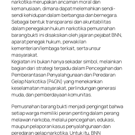
narkotika merupakan ancaman moral dan
kemanusiaan, dimana dapat melemahkan sendi-
sendi kehidupan dalam berbangsa dan bernegara.
Sebagai bentuk transparansi dan akuntabilitas
dalam penegakan hukum narkotika pemusnahan
barang bukti ini disaksikan oleh jajaran pejabat BNN,
aparat penegak hukum, perwakilan
kementerian/lembaga terkait, serta unsur
masyarakat.
Kegiatan ini bukan hanya sekadar simbol, melainkan
bagian dari strategi terpadu dalam Pencegahan dan
Pemberantasan Penyalahgunaan dan Peredaran
Gelap Narkotika (P4GN) yang menekankan
keselamatan masyarakat, perlindungan generasi
muda, dan pemberdayaan komunitas.
Pemusnahan barang bukti menjadi pengingat bahwa
setiap warga memiliki peran penting dalam perang
melawan narkoba, melalui pencegahan, edukasi,
maupun pelaporan kasus penyalahgunaan dan
peredaran gelap narkotika. Untuk itu, BNN