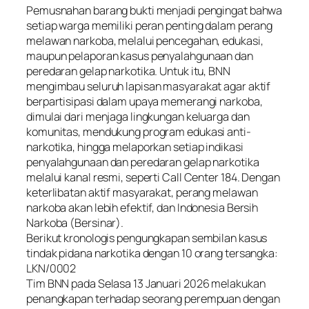
Pemusnahan barang bukti menjadi pengingat bahwa
setiap warga memiliki peran penting dalam perang
melawan narkoba, melalui pencegahan, edukasi,
maupun pelaporan kasus penyalahgunaan dan
peredaran gelap narkotika. Untuk itu, BNN
mengimbau seluruh lapisan masyarakat agar aktif
berpartisipasi dalam upaya memerangi narkoba,
dimulai dari menjaga lingkungan keluarga dan
komunitas, mendukung program edukasi anti-
narkotika, hingga melaporkan setiap indikasi
penyalahgunaan dan peredaran gelap narkotika
melalui kanal resmi, seperti Call Center 184. Dengan
keterlibatan aktif masyarakat, perang melawan
narkoba akan lebih efektif, dan Indonesia Bersih
Narkoba (Bersinar).
Berikut kronologis pengungkapan sembilan kasus
tindak pidana narkotika dengan 10 orang tersangka:
LKN/0002
Tim BNN pada Selasa 13 Januari 2026 melakukan
penangkapan terhadap seorang perempuan dengan