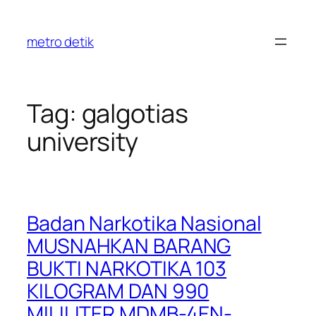
Skip
to
metro detik
content
Tag:
galgotias
university
Badan Narkotika Nasional
MUSNAHKAN BARANG
BUKTI NARKOTIKA 103
KILOGRAM DAN 990
MILILITER MDMB-4EN-