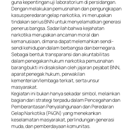
guna kepentingan uji laboratorium di persidangan.
Dengan melakukan pemusnahan dan pengungkapan
kasus peredaran gelap narkotika, ini merupakan
tindakan serius BNN untuk menyelamatkan generasi
penerus bangsa. Sadarilah bahwa kejahatan
narkotika merupakan ancaman moral dan
kemanusiaan, dimana dapat melemahkan sendi-
sendi kehidupan dalam berbangsa dan bernegara.
Sebagai bentuk transparansi dan akuntabilitas
dalam penegakan hukum narkotika pemusnahan
barang bukti ini disaksikan oleh jajaran pejabat BNN,
aparat penegak hukum, perwakilan
kementerian/lembaga terkait, serta unsur
masyarakat.
Kegiatan ini bukan hanya sekadar simbol, melainkan
bagian dari strategi terpadu dalam Pencegahan dan
Pemberantasan Penyalahgunaan dan Peredaran
Gelap Narkotika (P4GN) yang menekankan
keselamatan masyarakat, perlindungan generasi
muda, dan pemberdayaan komunitas.