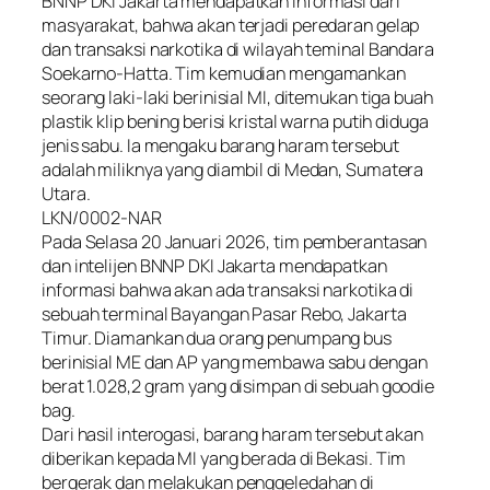
BNNP DKI Jakarta mendapatkan informasi dari
masyarakat, bahwa akan terjadi peredaran gelap
dan transaksi narkotika di wilayah teminal Bandara
Soekarno-Hatta. Tim kemudian mengamankan
seorang laki-laki berinisial MI, ditemukan tiga buah
plastik klip bening berisi kristal warna putih diduga
jenis sabu. Ia mengaku barang haram tersebut
adalah miliknya yang diambil di Medan, Sumatera
Utara.
LKN/0002-NAR
Pada Selasa 20 Januari 2026, tim pemberantasan
dan intelijen BNNP DKI Jakarta mendapatkan
informasi bahwa akan ada transaksi narkotika di
sebuah terminal Bayangan Pasar Rebo, Jakarta
Timur. Diamankan dua orang penumpang bus
berinisial ME dan AP yang membawa sabu dengan
berat 1.028,2 gram yang disimpan di sebuah goodie
bag.
Dari hasil interogasi, barang haram tersebut akan
diberikan kepada MI yang berada di Bekasi. Tim
bergerak dan melakukan penggeledahan di