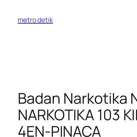
Skip
to
metro detik
content
Badan Narkotika
NARKOTIKA 103 K
4EN-PINACA