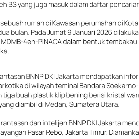
eh BS yang juga masuk dalam daftar pencarian
t, sebuah rumah di Kawasan perumahan di Ko
dua bulan. Pada Jumat 9 Januari 2026 dilaku
nis MDMB-4en-PINACA dalam bentuk tembakau si
ika.
rantasan BNNP DKI Jakarta mendapatkan infor
 narkotika di wilayah teminal Bandara Soekar
n tiga buah plastik klip bening berisi kristal w
yang diambil di Medan, Sumatera Utara.
erantasan dan intelijen BNNP DKI Jakarta me
 Bayangan Pasar Rebo, Jakarta Timur. Diamank