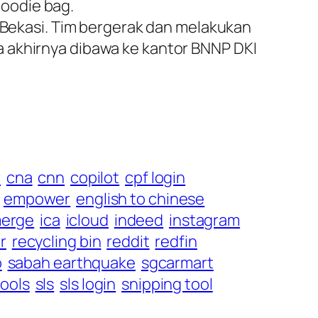
oodie bag.
i Bekasi. Tim bergerak dan melakukan
 akhirnya dibawa ke kantor BNNP DKI
r
cna
cnn
copilot
cpf login
empower
english to chinese
merge
ica
icloud
indeed
instagram
r
recycling bin
reddit
redfin
o
sabah earthquake
sgcarmart
ools
sls
sls login
snipping tool