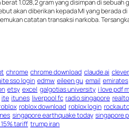
erat 1.028,2 gram yang disimpan di sebuah g
rsebut akan diberikan kepada MI yang berada d
temukan catatan transaksi narkoba. Tersangka
pt
chrome
chrome download
claude ai
cleve
ite sso login
edmw
eileen gu
email
emirates
pn
etsy
excel
galgotias university
i love pdf 
ite
itunes
liverpool fc
radio singapore
realto
roblox
roblox download
roblox login
rockaut
ines
singapore earthquake today
singapore p
15% tariff
trump iran