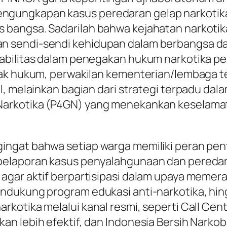
ungkapan kasus peredaran gelap narkotika,
 bangsa. Sadarilah bahwa kejahatan narkoti
n sendi-sendi kehidupan dalam berbangsa da
abilitas dalam penegakan hukum narkotika pe
ak hukum, perwakilan kementerian/lembaga te
ol, melainkan bagian dari strategi terpadu 
arkotika (P4GN) yang menekankan keselamat
ingat bahwa setiap warga memiliki peran pen
elaporan kasus penyalahgunaan dan peredara
gar aktif berpartisipasi dalam upaya memera
ndukung program edukasi anti-narkotika, hing
otika melalui kanal resmi, seperti Call Cent
n lebih efektif, dan Indonesia Bersih Narkoba