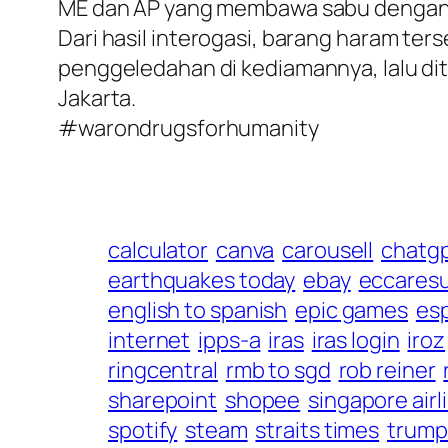
ME dan AP yang membawa sabu dengan b
Dari hasil interogasi, barang haram te
penggeledahan di kediamannya, lalu di
Jakarta.
#warondrugsforhumanity
calculator
canva
carousell
chatg
earthquakes today
ebay
eccaresu
english to spanish
epic games
es
internet
ipps-a
iras
iras login
iroz
ringcentral
rmb to sgd
rob reiner
sharepoint
shopee
singapore airl
spotify
steam
straits times
trump 