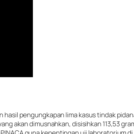
 hasil pengungkapan lima kasus tindak pidan
yang akan dimusnahkan, disisihkan 113,53 gra
PINACA guna kepentingan uji laboratorium di