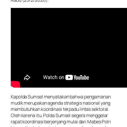
Rabu (25/2/2026).
Kapolda Sumsel menyatakan bahwa pengamanan
mudik merupakan agenda strategis nasional yang
membutuhkan koordinasi terpadu lintas sektoral.
Oleh karena itu, Polda Sumsel segera menggelar
rapat koordinasi berjenjang mulai dari Mabes Polri