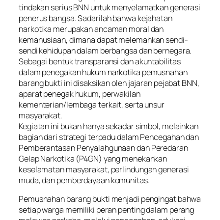
tindakan serius BNN untuk menyelamatkan generasi
penerus bangsa. Sadarilah bahwa kejahatan
narkotika merupakan ancaman moral dan
kemanusiaan, dimana dapat melemahkan sendi-
sendi kehidupan dalam berbangsa dan bernegara.
Sebagai bentuk transparansi dan akuntabilitas
dalam penegakan hukum narkotika pemusnahan
barang bukti ini disaksikan oleh jajaran pejabat BNN,
aparat penegak hukum, perwakilan
kementerian/lembaga terkait, serta unsur
masyarakat.
Kegiatan ini bukan hanya sekadar simbol, melainkan
bagian dari strategi terpadu dalam Pencegahan dan
Pemberantasan Penyalahgunaan dan Peredaran
Gelap Narkotika (P4GN) yang menekankan
keselamatan masyarakat, perlindungan generasi
muda, dan pemberdayaan komunitas.
Pemusnahan barang bukti menjadi pengingat bahwa
setiap warga memiliki peran penting dalam perang