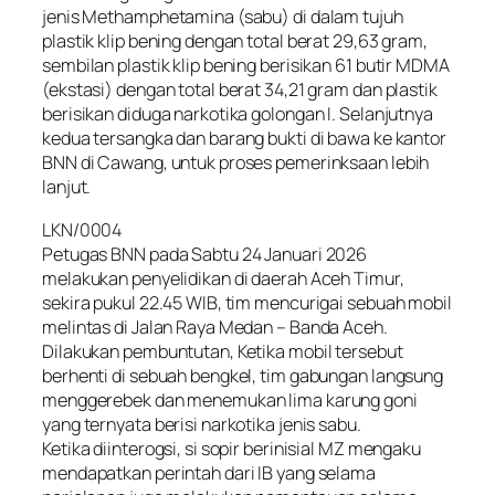
jenis Methamphetamina (sabu) di dalam tujuh
plastik klip bening dengan total berat 29,63 gram,
sembilan plastik klip bening berisikan 61 butir MDMA
(ekstasi) dengan total berat 34,21 gram dan plastik
berisikan diduga narkotika golongan I. Selanjutnya
kedua tersangka dan barang bukti di bawa ke kantor
BNN di Cawang, untuk proses pemerinksaan lebih
lanjut.
LKN/0004
Petugas BNN pada Sabtu 24 Januari 2026
melakukan penyelidikan di daerah Aceh Timur,
sekira pukul 22.45 WIB, tim mencurigai sebuah mobil
melintas di Jalan Raya Medan – Banda Aceh.
Dilakukan pembuntutan, Ketika mobil tersebut
berhenti di sebuah bengkel, tim gabungan langsung
menggerebek dan menemukan lima karung goni
yang ternyata berisi narkotika jenis sabu.
Ketika diinterogsi, si sopir berinisial MZ mengaku
mendapatkan perintah dari IB yang selama