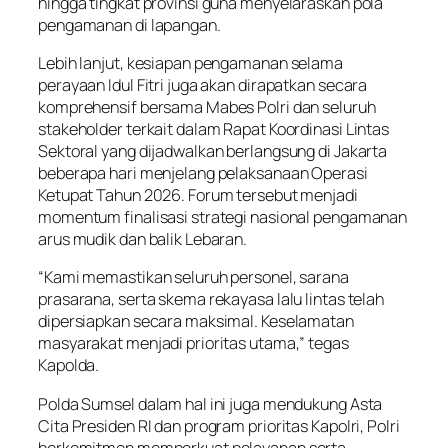
hingga tingkat provinsi guna menyelaraskan pola
pengamanan di lapangan.
Lebih lanjut, kesiapan pengamanan selama
perayaan Idul Fitri juga akan dirapatkan secara
komprehensif bersama Mabes Polri dan seluruh
stakeholder terkait dalam Rapat Koordinasi Lintas
Sektoral yang dijadwalkan berlangsung di Jakarta
beberapa hari menjelang pelaksanaan Operasi
Ketupat Tahun 2026. Forum tersebut menjadi
momentum finalisasi strategi nasional pengamanan
arus mudik dan balik Lebaran.
“Kami memastikan seluruh personel, sarana
prasarana, serta skema rekayasa lalu lintas telah
dipersiapkan secara maksimal. Keselamatan
masyarakat menjadi prioritas utama,” tegas
Kapolda.
Polda Sumsel dalam hal ini juga mendukung Asta
Cita Presiden RI dan program prioritas Kapolri, Polri
berkomitmen memperkuat pelayanan serta