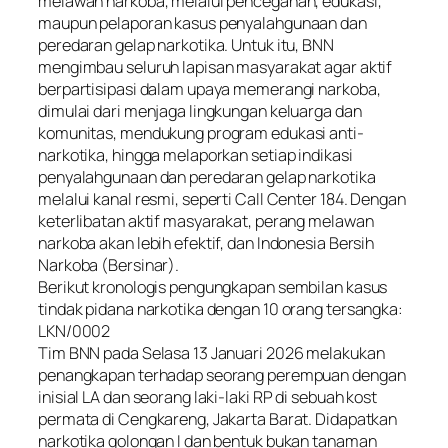
melawan narkoba, melalui pencegahan, edukasi,
maupun pelaporan kasus penyalahgunaan dan
peredaran gelap narkotika. Untuk itu, BNN
mengimbau seluruh lapisan masyarakat agar aktif
berpartisipasi dalam upaya memerangi narkoba,
dimulai dari menjaga lingkungan keluarga dan
komunitas, mendukung program edukasi anti-
narkotika, hingga melaporkan setiap indikasi
penyalahgunaan dan peredaran gelap narkotika
melalui kanal resmi, seperti Call Center 184. Dengan
keterlibatan aktif masyarakat, perang melawan
narkoba akan lebih efektif, dan Indonesia Bersih
Narkoba (Bersinar).
Berikut kronologis pengungkapan sembilan kasus
tindak pidana narkotika dengan 10 orang tersangka:
LKN/0002
Tim BNN pada Selasa 13 Januari 2026 melakukan
penangkapan terhadap seorang perempuan dengan
inisial LA dan seorang laki-laki RP di sebuah kost
permata di Cengkareng, Jakarta Barat. Didapatkan
narkotika golongan I dan bentuk bukan tanaman