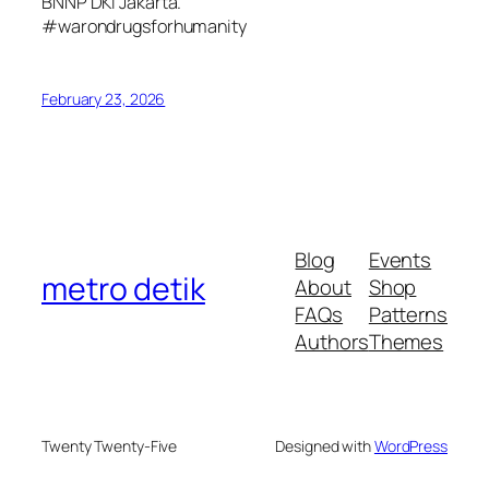
BNNP DKI Jakarta.
#warondrugsforhumanity
February 23, 2026
Blog
Events
metro detik
About
Shop
FAQs
Patterns
Authors
Themes
Twenty Twenty-Five
Designed with
WordPress