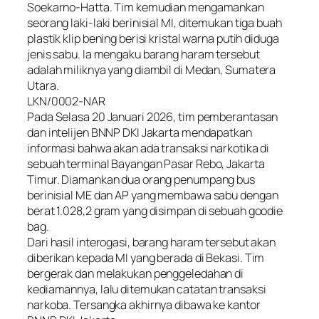
Soekarno-Hatta. Tim kemudian mengamankan
seorang laki-laki berinisial MI, ditemukan tiga buah
plastik klip bening berisi kristal warna putih diduga
jenis sabu. Ia mengaku barang haram tersebut
adalah miliknya yang diambil di Medan, Sumatera
Utara.
LKN/0002-NAR
Pada Selasa 20 Januari 2026, tim pemberantasan
dan intelijen BNNP DKI Jakarta mendapatkan
informasi bahwa akan ada transaksi narkotika di
sebuah terminal Bayangan Pasar Rebo, Jakarta
Timur. Diamankan dua orang penumpang bus
berinisial ME dan AP yang membawa sabu dengan
berat 1.028,2 gram yang disimpan di sebuah goodie
bag.
Dari hasil interogasi, barang haram tersebut akan
diberikan kepada MI yang berada di Bekasi. Tim
bergerak dan melakukan penggeledahan di
kediamannya, lalu ditemukan catatan transaksi
narkoba. Tersangka akhirnya dibawa ke kantor