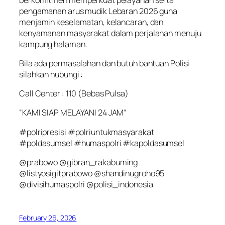
pengamanan arus mudik Lebaran 2026 guna
menjamin keselamatan, kelancaran, dan
kenyamanan masyarakat dalam perjalanan menuju
kampung halaman.
Bila ada permasalahan dan butuh bantuan Polisi
silahkan hubungi :
Call Center : 110 (Bebas Pulsa)
“KAMI SIAP MELAYANI 24 JAM”
#polripresisi #polriuntukmasyarakat
#poldasumsel #humaspolri #kapoldasumsel
@prabowo @gibran_rakabuming
@listyosigitprabowo @shandinugroho95
@divisihumaspolri @polisi_indonesia
February 26, 2026