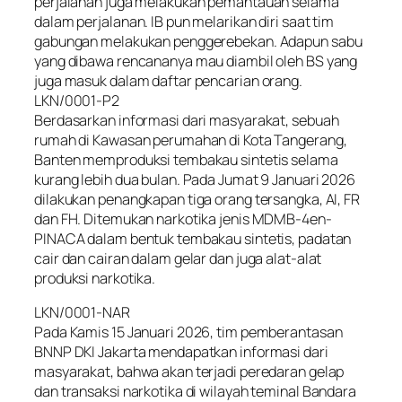
perjalanan juga melakukan pemantauan selama
dalam perjalanan. IB pun melarikan diri saat tim
gabungan melakukan penggerebekan. Adapun sabu
yang dibawa rencananya mau diambil oleh BS yang
juga masuk dalam daftar pencarian orang.
LKN/0001-P2
Berdasarkan informasi dari masyarakat, sebuah
rumah di Kawasan perumahan di Kota Tangerang,
Banten memproduksi tembakau sintetis selama
kurang lebih dua bulan. Pada Jumat 9 Januari 2026
dilakukan penangkapan tiga orang tersangka, AI, FR
dan FH. Ditemukan narkotika jenis MDMB-4en-
PINACA dalam bentuk tembakau sintetis, padatan
cair dan cairan dalam gelar dan juga alat-alat
produksi narkotika.
LKN/0001-NAR
Pada Kamis 15 Januari 2026, tim pemberantasan
BNNP DKI Jakarta mendapatkan informasi dari
masyarakat, bahwa akan terjadi peredaran gelap
dan transaksi narkotika di wilayah teminal Bandara