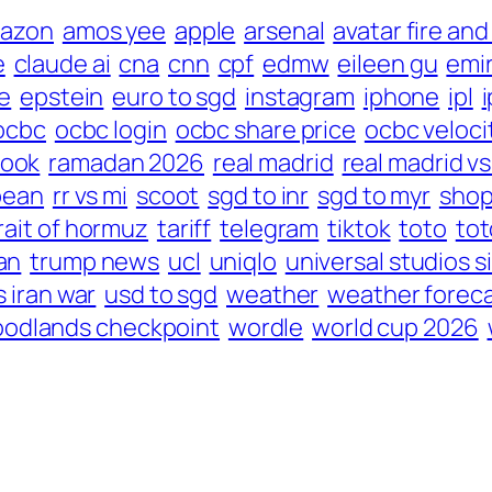
azon
amos yee
apple
arsenal
avatar fire and
e
claude ai
cna
cnn
cpf
edmw
eileen gu
emi
le
epstein
euro to sgd
instagram
iphone
ipl
ocbc
ocbc login
ocbc share price
ocbc veloci
look
ramadan 2026
real madrid
real madrid v
bean
rr vs mi
scoot
sgd to inr
sgd to myr
sho
rait of hormuz
tariff
telegram
tiktok
toto
tot
an
trump news
ucl
uniqlo
universal studios 
s iran war
usd to sgd
weather
weather forec
odlands checkpoint
wordle
world cup 2026