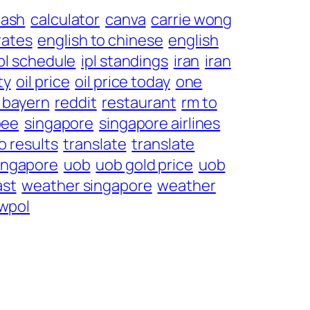
 ash
calculator
canva
carrie wong
rates
english to chinese
english
ipl schedule
ipl standings
iran
iran
ty
oil price
oil price today
one
s bayern
reddit
restaurant
rm to
pee
singapore
singapore airlines
o results
translate
translate
singapore
uob
uob gold price
uob
ast
weather singapore
weather
wpol