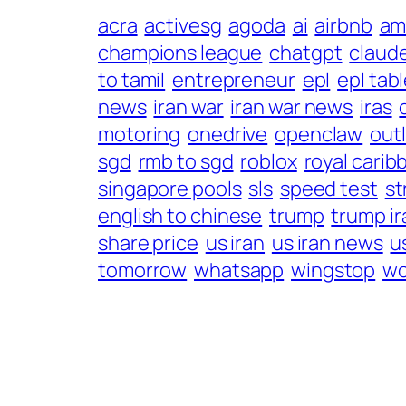
acra
activesg
agoda
ai
airbnb
am
champions league
chatgpt
claud
to tamil
entrepreneur
epl
epl tab
news
iran war
iran war news
iras
motoring
onedrive
openclaw
out
sgd
rmb to sgd
roblox
royal carib
singapore pools
sls
speed test
st
english to chinese
trump
trump ir
share price
us iran
us iran news
u
tomorrow
whatsapp
wingstop
wo