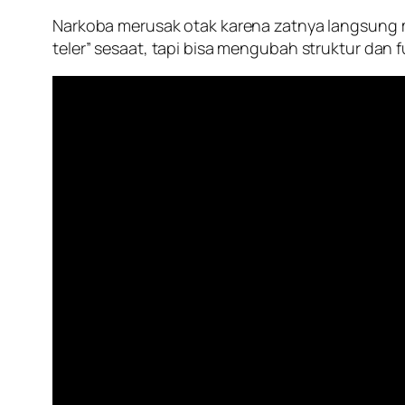
Narkoba merusak otak karena zatnya langsung m
teler” sesaat, tapi bisa mengubah struktur dan 