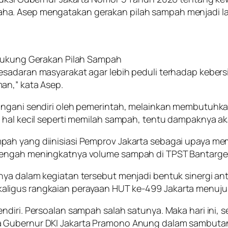
ha. Asep mengatakan gerakan pilah sampah menjadi l
 Dukung Gerakan Pilah Sampah
kesadaran masyarakat agar lebih peduli terhadap kebe
an,” kata Asep.
angani sendiri oleh pemerintah, melainkan membutuhka
 hal kecil seperti memilah sampah, tentu dampaknya ak
pah yang diinisiasi Pemprov Jakarta sebagai upaya 
 tengah meningkatnya volume sampah di TPST Bantarg
ya dalam kegiatan tersebut menjadi bentuk sinergi an
aligus rangkaian perayaan HUT ke-499 Jakarta menuju
diri. Persoalan sampah salah satunya. Maka hari ini, s
 Gubernur DKI Jakarta Pramono Anung dalam sambutann