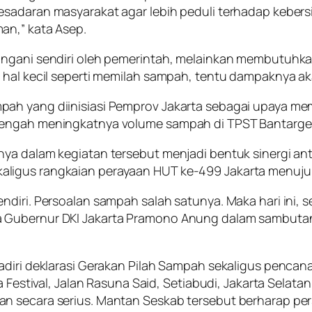
kesadaran masyarakat agar lebih peduli terhadap kebe
an,” kata Asep.
angani sendiri oleh pemerintah, melainkan membutuhka
 hal kecil seperti memilah sampah, tentu dampaknya ak
pah yang diinisiasi Pemprov Jakarta sebagai upaya 
 tengah meningkatnya volume sampah di TPST Bantarg
ya dalam kegiatan tersebut menjadi bentuk sinergi an
aligus rangkaian perayaan HUT ke-499 Jakarta menuju
diri. Persoalan sampah salah satunya. Maka hari ini, s
 Gubernur DKI Jakarta Pramono Anung dalam sambutann
adiri deklarasi Gerakan Pilah Sampah sekaligus pencan
a Festival, Jalan Rasuna Said, Setiabudi, Jakarta Selat
n secara serius. Mantan Seskab tersebut berharap per