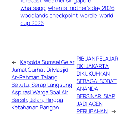
forecast
weather singapore
whatsapp
when is mother’s day 2026
woodlands checkpoint
wordle
world
cup 2026
RIBUAN PELAJAR
←
Kapolda Sumsel Gelar
DKI JAKARTA
Jumat Curhat Di Masjid
DIKUKUHKAN
Ar-Rahman Talang
SEBAGAI SOBAT
Betutu, Serap Langsung
ANANDA
Aspirasi Warga Soal Air
BERSINAR, SIAP
Bersih, Jalan, Hingga
JADI AGEN
Ketahanan Pangan
PERUBAHAN
→