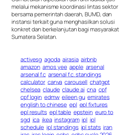
melalui mekanisme koordinasi lintas sektor
bersama pemerintah daerah, BUMD, dan
instansi terkait guna menghasilkan solusi
konkret dan berkelanjutan bagi masyarakat
Sumatera Selatan.
activesg
agoda
airasia
airbnb
amazon
amos yee
apple
arsenal
arsenal f.c
arsenal f.c. standings
calculator
canva
carousell
chatgpt
chelsea
claude
claude ai
cna
cpf
cpf login
edmw
eileen gu
emirates
english to chinese
epl
epl fixtures
epl results
epl table
epstein
euro to
sgd
ica
ikea
instagram
ipl
ipl
schedule
ipl standings
ipl stats
iran
iras
iras login
ocbc
ocbc cycle 2026