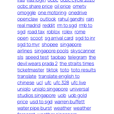
ocbc share price
oil price
ometv
omoggle
one motoring
onedrive
openclaw
outlook
rahul gandhi
rain
real madrid
reddit
rm to sgd
rmb to
sgd
road tax
roblox
rolex
rome
open
scoot
sg arrival card
sgd to inr
sgd to myr
shopee
singapore
airlines
singapore pools
skyscanner
sls
speed test
taobao
telegram
the
devil wears prada 2
the straits times
ticketmaster
tiktok
toto
toto results
translate
translate english to
chinese
ucl
ufc
ufc 328
ufc live
uniqlo
uniqlo singapore
universal
studios singapore
uob
uob gold
price
usd to sgd
warren buffett
water pipe burst
weather
weather